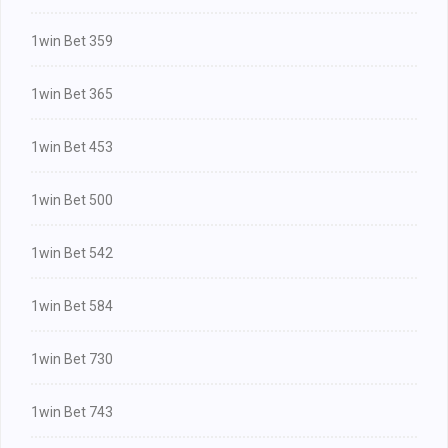
1win Bet 359
1win Bet 365
1win Bet 453
1win Bet 500
1win Bet 542
1win Bet 584
1win Bet 730
1win Bet 743