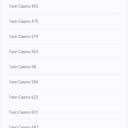
1win Casino 455
1win Casino 470
1win Casino 519
1win Casino 563
1win Casino 58
1win Casino 596
1win Casino 622
1win Casino 631
1win Casino 697