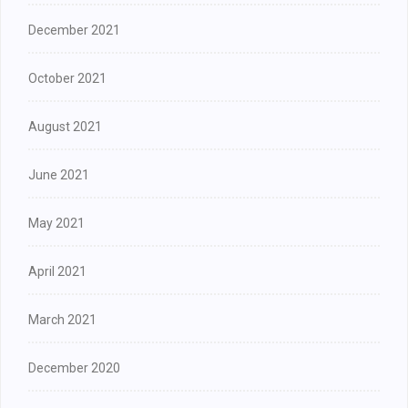
December 2021
October 2021
August 2021
June 2021
May 2021
April 2021
March 2021
December 2020