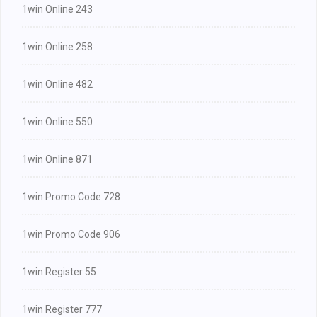
1win Online 243
1win Online 258
1win Online 482
1win Online 550
1win Online 871
1win Promo Code 728
1win Promo Code 906
1win Register 55
1win Register 777