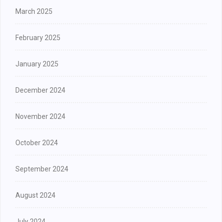
March 2025
February 2025
January 2025
December 2024
November 2024
October 2024
September 2024
August 2024
July 2024