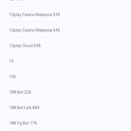
12play Casino Malaysia 534
12play Casino Malaysia 545
12play Cloud 658
14
156
188 Bet 226
188 Bet Link 884
188 Pg Bet 776