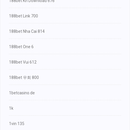
188bet Kh Download 676
188bet Link 700
188bet Nha Cai 814
188bet One 6
188bet Vui 612
188bet 우회 800
1betcasino.de
1k
1vin 135