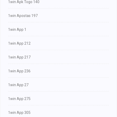
1win Apk Togo 140
1win Apostas 197
1win App 1
1win App 212
1win App 217
1win App 236
1win App 27
1win App 275
1win App 305