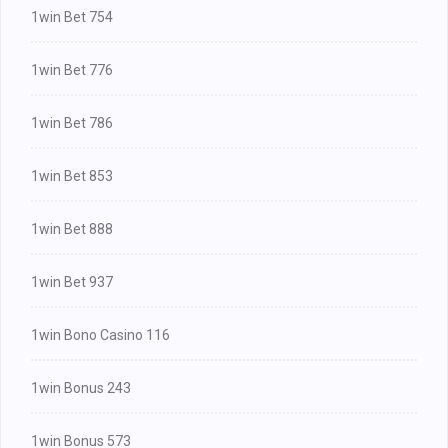
1win Bet 754
1win Bet 776
1win Bet 786
1win Bet 853
1win Bet 888
1win Bet 937
1win Bono Casino 116
1win Bonus 243
1win Bonus 573