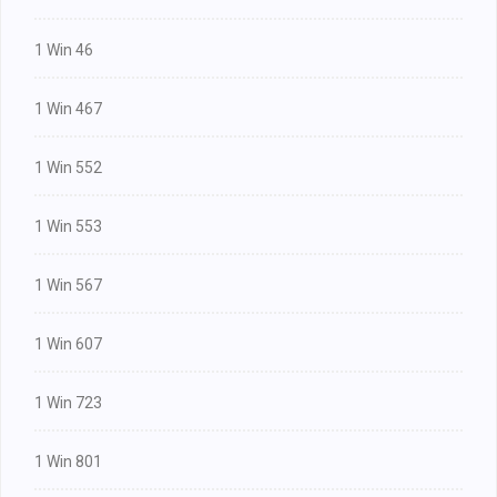
1 Win 46
1 Win 467
1 Win 552
1 Win 553
1 Win 567
1 Win 607
1 Win 723
1 Win 801