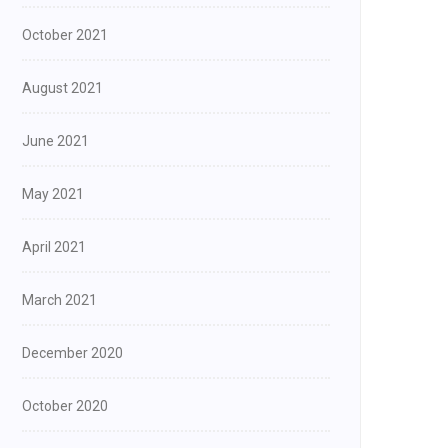
October 2021
August 2021
June 2021
May 2021
April 2021
March 2021
December 2020
October 2020