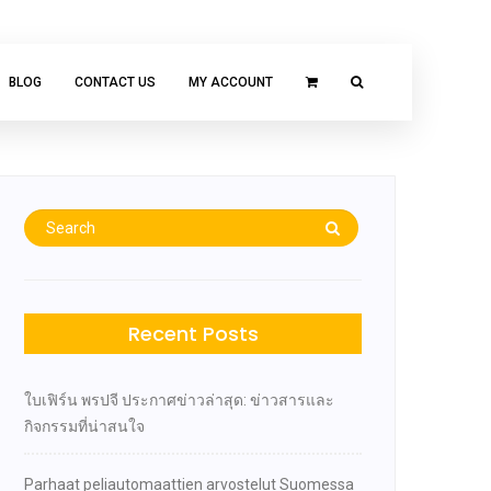
BLOG
CONTACT US
MY ACCOUNT
Recent Posts
ใบเฟิร์น พรปจี ประกาศข่าวล่าสุด: ข่าวสารและ
กิจกรรมที่น่าสนใจ
Parhaat peliautomaattien arvostelut Suomessa