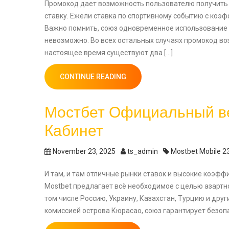
Промокод дает возможность пользователю получить 
ставку. Ежели ставка по спортивному событию с коэф
Важно помнить, союз одновременное использование 
невозможно. Во всех остальных случаях промокод в
настоящее время существуют два […]
CONTINUE READING
Мостбет Официальный в
Кабинет
November 23, 2025
ts_admin
Mostbet Mobile 2
И там, и там отличные рынки ставок и высокие коэ
Mostbet предлагает всё необходимое с целью азартно
том числе Россию, Украину, Казахстан, Турцию и др
комиссией острова Кюрасао, союз гарантирует безопас