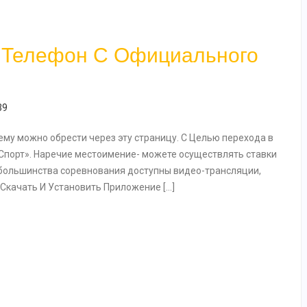
 Телефон С Официального
39
ему можно обрести через эту страницу. С Целью перехода в
«Спорт». Наречие местоимение- можете осуществлять ставки
я большинства соревнования доступны видео-трансляции,
Скачать И Установить Приложение […]