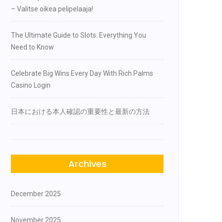
– Valitse oikea pelipelaaja!
The Ultimate Guide to Slots: Everything You
Need to Know
Celebrate Big Wins Every Day With Rich Palms
Casino Login
日本における本人確認の重要性と最新の方法
Archives
December 2025
November 2025