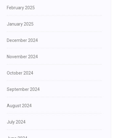
February 2025
January 2025
December 2024
November 2024
October 2024
September 2024
August 2024
July 2024