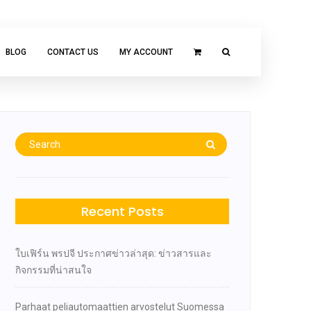
BLOG
CONTACT US
MY ACCOUNT
Recent Posts
ใบเฟิร์น พรปจี ประกาศข่าวล่าสุด: ข่าวสารและ
กิจกรรมที่น่าสนใจ
Parhaat peliautomaattien arvostelut Suomessa