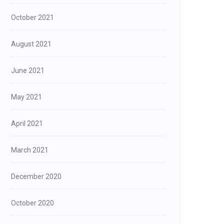
October 2021
August 2021
June 2021
May 2021
April 2021
March 2021
December 2020
October 2020