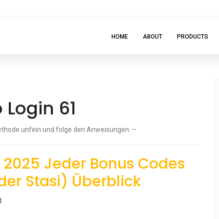
HOME
ABOUT
PRODUCTS
 Login 61
thode unfein und folge den Anweisungen. –
 2025 Jeder Bonus Codes
(der Stasi) Überblick
1