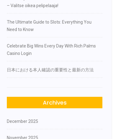
– Valitse oikea pelipelaaja!
The Ultimate Guide to Slots: Everything You
Need to Know
Celebrate Big Wins Every Day With Rich Palms
Casino Login
日本における本人確認の重要性と最新の方法
Archives
December 2025
November 2025