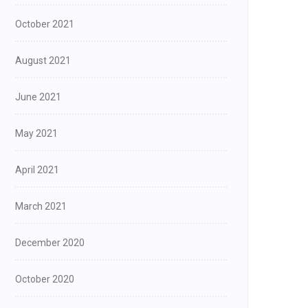
October 2021
August 2021
June 2021
May 2021
April 2021
March 2021
December 2020
October 2020