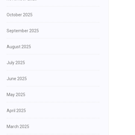
October 2025
September 2025
August 2025
July 2025
June 2025
May 2025
April 2025
March 2025