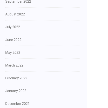
September 2022
August 2022
July 2022
June 2022
May 2022
March 2022
February 2022
January 2022
December 2021