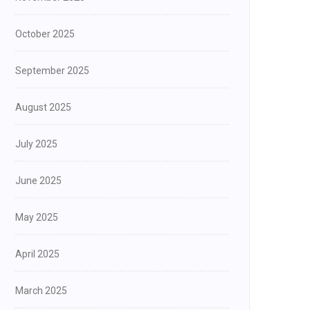
October 2025
September 2025
August 2025
July 2025
June 2025
May 2025
April 2025
March 2025