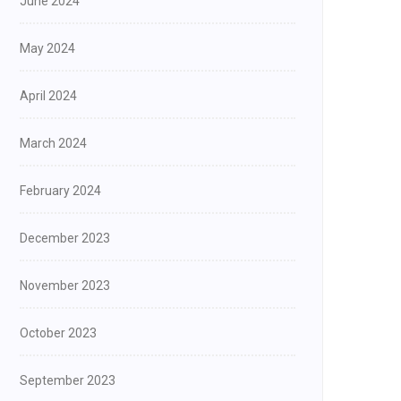
June 2024
May 2024
April 2024
March 2024
February 2024
December 2023
November 2023
October 2023
September 2023