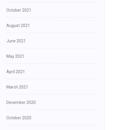
October 2021
August 2021
June 2021
May 2021
April 2021
March 2021
December 2020
October 2020