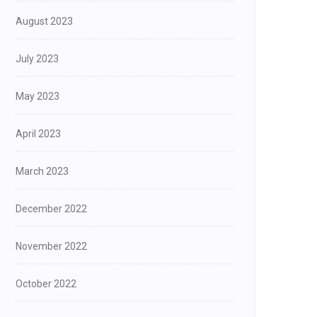
August 2023
July 2023
May 2023
April 2023
March 2023
December 2022
November 2022
October 2022