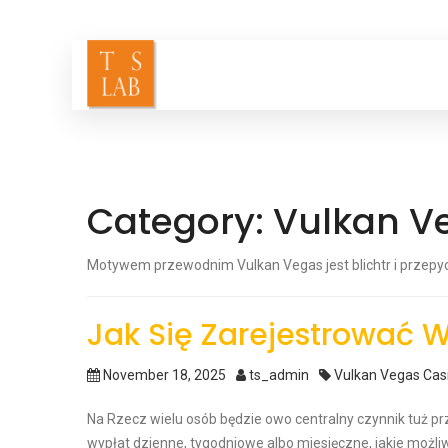
Category:
Vulkan V
Motywem przewodnim Vulkan Vegas jest blichtr i przep
Jak Się Zarejestrować 
November 18, 2025
ts_admin
Vulkan Vegas Cas
Na Rzecz wielu osób będzie owo centralny czynnik tuż prz
wypłat dzienne, tygodniowe albo miesięczne, jakie możli