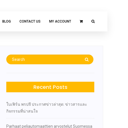
BLOG
CONTACT US
MY ACCOUNT
Recent Posts
ใบเฟิร์น พรปจี ประกาศข่าวล่าสุด: ข่าวสารและ
กิจกรรมที่น่าสนใจ
Parhaat peliautomaattien arvostelut Suomessa