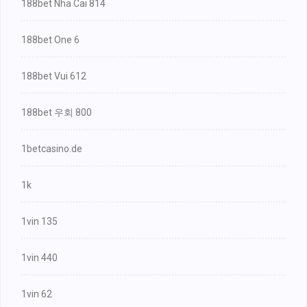
188bet Nha Cai 814
188bet One 6
188bet Vui 612
188bet 우회 800
1betcasino.de
1k
1vin 135
1vin 440
1vin 62