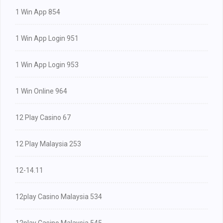
1 Win App 854
1 Win App Login 951
1 Win App Login 953
1 Win Online 964
12 Play Casino 67
12 Play Malaysia 253
12-14.11
12play Casino Malaysia 534