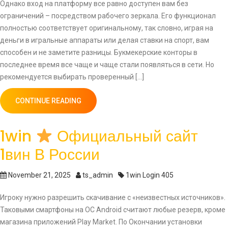
Однако вход на платформу все равно доступен вам без
ограничений – посредством рабочего зеркала. Его функционал
полностью соответствует оригинальному, так словно, играя на
деньги в игральные аппараты или делая ставки на спорт, вам
способен и не заметите разницы. Букмекерские конторы в
последнее время все чаще и чаще стали появляться в сети. Но
рекомендуется выбирать проверенный […]
CONTINUE READING
1win
Официальный сайт
1вин В России
November 21, 2025
ts_admin
1win Login 405
Игроку нужно разрешить скачивание с «неизвестных источников».
Таковыми смартфоны на ОС Android считают любые резерв, кроме
магазина приложений Play Market. По Окончании установки