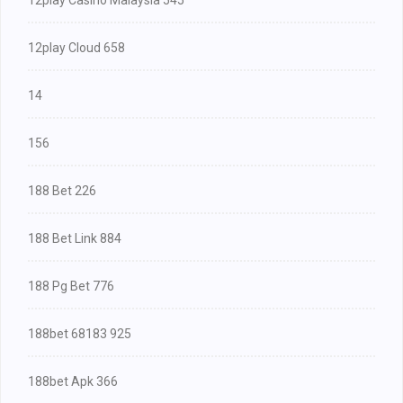
12play Casino Malaysia 545
12play Cloud 658
14
156
188 Bet 226
188 Bet Link 884
188 Pg Bet 776
188bet 68183 925
188bet Apk 366