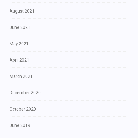
August 2021
June 2021
May 2021
April 2021
March 2021
December 2020
October 2020
June 2019