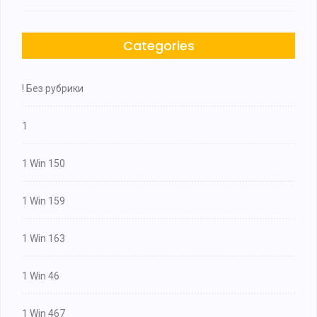
Categories
! Без рубрики
1
1 Win 150
1 Win 159
1 Win 163
1 Win 46
1 Win 467