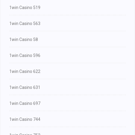
1win Casino 519
1win Casino 563
1win Casino 58
1win Casino 596
1win Casino 622
1win Casino 631
1win Casino 697
1win Casino 744