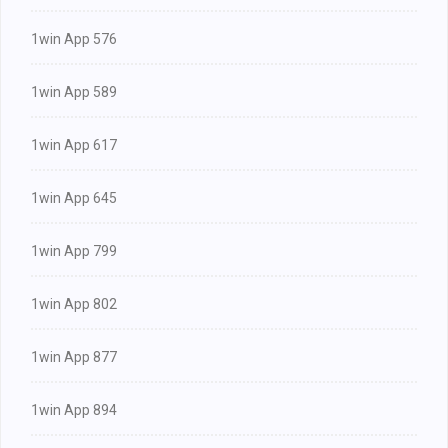
1win App 576
1win App 589
1win App 617
1win App 645
1win App 799
1win App 802
1win App 877
1win App 894