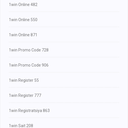
1win Online 482
1win Online 550
1win Online 871
1win Promo Code 728
1win Promo Code 906
1win Register 55
1win Register 777
1win Registratsiya 863
1win Sait 208