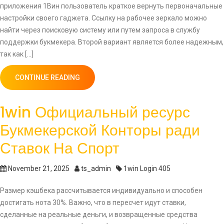
приложения 1Вин пользователь краткое вернуть первоначальные
настройки своего гаджета. Ссылку на рабочее зеркало можно
найти через поисковую систему или путем запроса в службу
поддержки букмекера. Второй вариант является более надежным,
так как […]
CONTINUE READING
1win Официальный ресурс
Букмекерской Конторы ради
Ставок На Спорт
November 21, 2025
ts_admin
1win Login 405
Размер кэшбека рассчитывается индивидуально и способен
достигать нота 30%. Важно, что в пересчет идут ставки,
сделанные на реальные деньги, и возвращенные средства