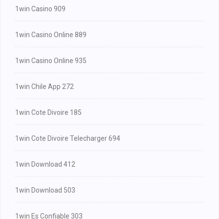
1win Casino 909
1win Casino Online 889
1win Casino Online 935
1win Chile App 272
1win Cote Divoire 185
1win Cote Divoire Telecharger 694
1win Download 412
1win Download 503
1win Es Confiable 303