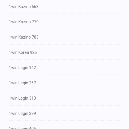
1win Kazino 663
1win Kazino 779
1win Kazino 783
1win Korea 926
1win Login 142
1win Login 267
1win Login 313
1win Login 389
1win Login 405