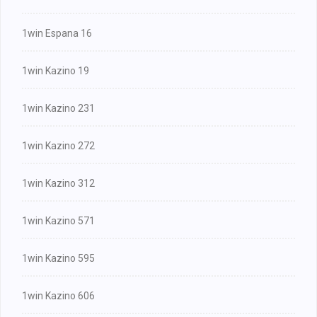
1win Espana 16
1win Kazino 19
1win Kazino 231
1win Kazino 272
1win Kazino 312
1win Kazino 571
1win Kazino 595
1win Kazino 606