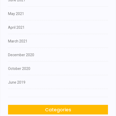
June 2021
May 2021
April 2021
March 2021
December 2020
October 2020
June 2019
Categories