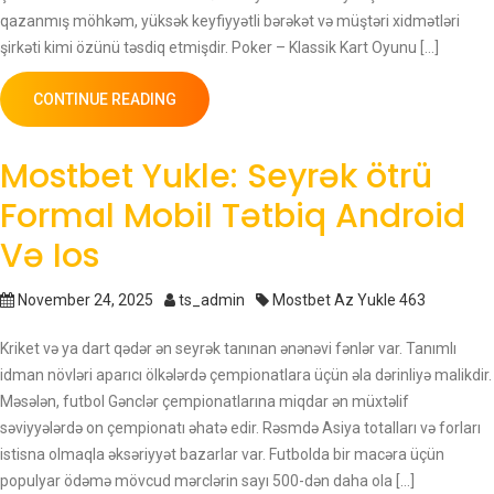
qazanmış möhkəm, yüksək keyfiyyətli bərəkət və müştəri xidmətləri
şirkəti kimi özünü təsdiq etmişdir. Poker – Klassik Kart Oyunu […]
CONTINUE READING
Mostbet Yukle: Seyrək ötrü
Formal Mobil Tətbiq Android
Və Ios
November 24, 2025
ts_admin
Mostbet Az Yukle 463
Kriket və ya dart qədər ən seyrək tanınan ənənəvi fənlər var. Tanımlı
idman növləri aparıcı ölkələrdə çempionatlara üçün əla dərinliyə malikdir.
Məsələn, futbol Gənclər çempionatlarına miqdar ən müxtəlif
səviyyələrdə on çempionatı əhatə edir. Rəsmdə Asiya totalları və forları
istisna olmaqla əksəriyyət bazarlar var. Futbolda bir macəra üçün
populyar ödəmə mövcud mərclərin sayı 500-dən daha ola […]