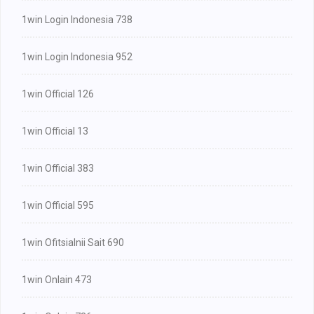
1win Login Indonesia 738
1win Login Indonesia 952
1win Official 126
1win Official 13
1win Official 383
1win Official 595
1win Ofitsialnii Sait 690
1win Onlain 473