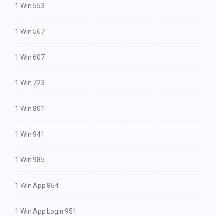
1 Win 553
1 Win 567
1 Win 607
1 Win 723
1 Win 801
1 Win 941
1 Win 985
1 Win App 854
1 Win App Login 951