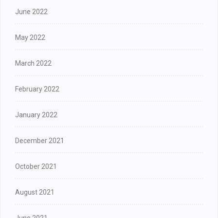
June 2022
May 2022
March 2022
February 2022
January 2022
December 2021
October 2021
August 2021