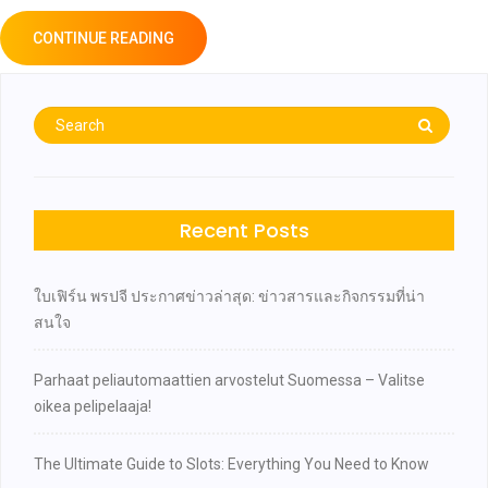
CONTINUE READING
Recent Posts
ใบเฟิร์น พรปจี ประกาศข่าวล่าสุด: ข่าวสารและกิจกรรมที่น่า
สนใจ
Parhaat peliautomaattien arvostelut Suomessa – Valitse
oikea pelipelaaja!
The Ultimate Guide to Slots: Everything You Need to Know