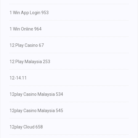
1 Win App Login 953
1 Win Online 964
12 Play Casino 67
12 Play Malaysia 253
12-14.11
12play Casino Malaysia 534
12play Casino Malaysia 545
12play Cloud 658