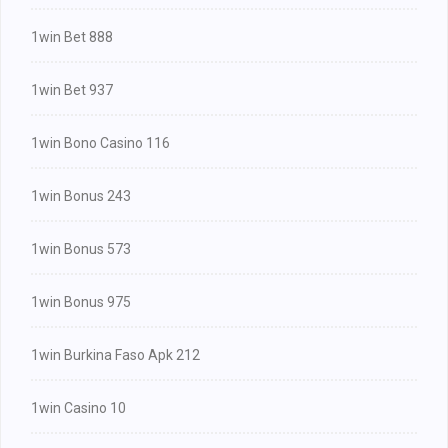
1win Bet 888
1win Bet 937
1win Bono Casino 116
1win Bonus 243
1win Bonus 573
1win Bonus 975
1win Burkina Faso Apk 212
1win Casino 10