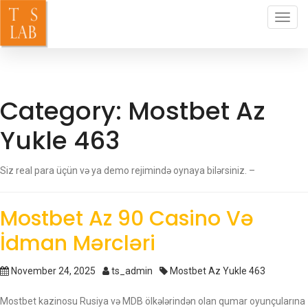
Toggl
navig
Category:
Mostbet Az
Yukle 463
Siz real para üçün və ya demo rejimində oynaya bilərsiniz. –
Mostbet Az 90 Casino Və
İdman Mərcləri
November 24, 2025
ts_admin
Mostbet Az Yukle 463
Mostbet kazinosu Rusiya və MDB ölkələrindən olan qumar oyunçularına