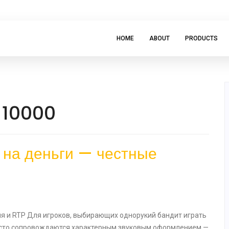
HOME
ABOUT
PRODUCTS
 10000
 на деньги — честные
ия и RTP Для игроков, выбирающих однорукий бандит играть
часто сопровождаются характерным звуковым оформлением —