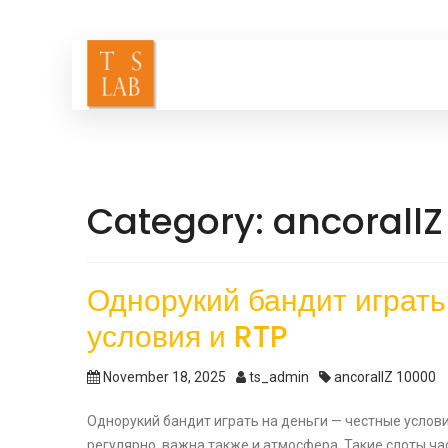
Category:
ancorallZ
Однорукий бандит играть
условия и RTP
November 18, 2025
ts_admin
ancorallZ 10000
Однорукий бандит играть на деньги — честные услов
регулярно, важна также и атмосфера. Такие слоты 