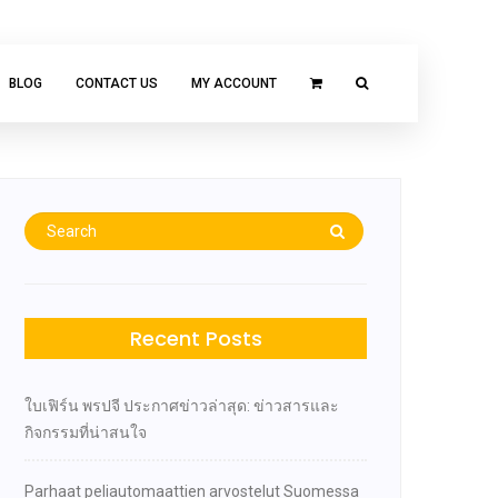
BLOG
CONTACT US
MY ACCOUNT
Recent Posts
ใบเฟิร์น พรปจี ประกาศข่าวล่าสุด: ข่าวสารและ
กิจกรรมที่น่าสนใจ
Parhaat peliautomaattien arvostelut Suomessa