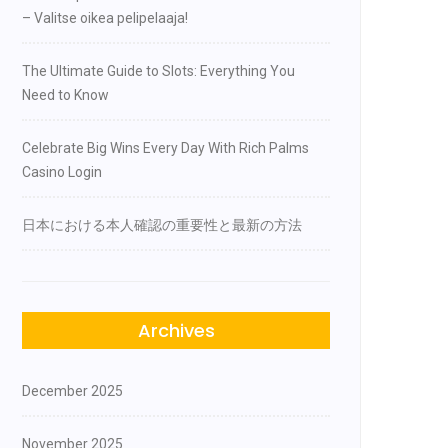
– Valitse oikea pelipelaaja!
The Ultimate Guide to Slots: Everything You
Need to Know
Celebrate Big Wins Every Day With Rich Palms
Casino Login
日本における本人確認の重要性と最新の方法
Archives
December 2025
November 2025