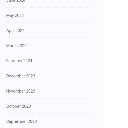
June 2024
May 2024
April 2024
March 2024
February 2024
December 2023
November 2023
October 2023
September 2023