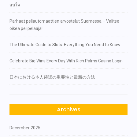
สนใจ
Parhaat peliautomaattien arvostelut Suomessa – Valitse
oikea pelipelaaja!
The Ultimate Guide to Slots: Everything You Need to Know
Celebrate Big Wins Every Day With Rich Palms Casino Login
日本における本人確認の重要性と最新の方法
Archives
December 2025