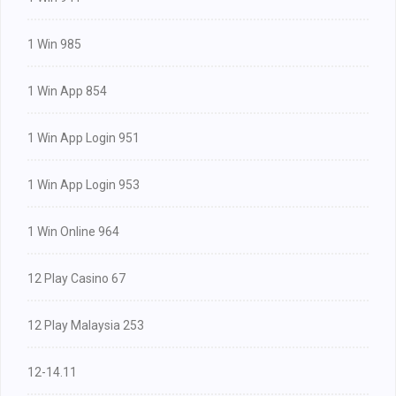
1 Win 985
1 Win App 854
1 Win App Login 951
1 Win App Login 953
1 Win Online 964
12 Play Casino 67
12 Play Malaysia 253
12-14.11