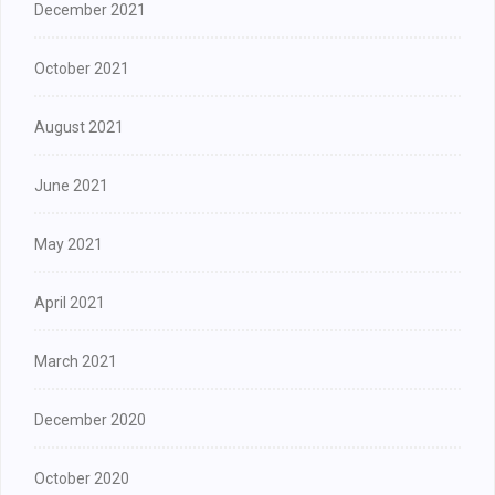
December 2021
October 2021
August 2021
June 2021
May 2021
April 2021
March 2021
December 2020
October 2020