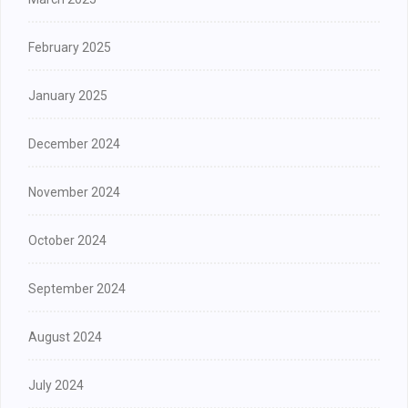
February 2025
January 2025
December 2024
November 2024
October 2024
September 2024
August 2024
July 2024