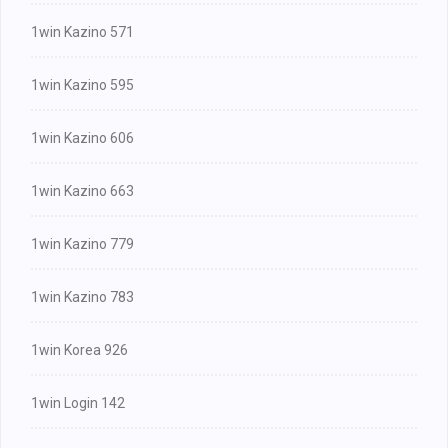
1win Kazino 571
1win Kazino 595
1win Kazino 606
1win Kazino 663
1win Kazino 779
1win Kazino 783
1win Korea 926
1win Login 142