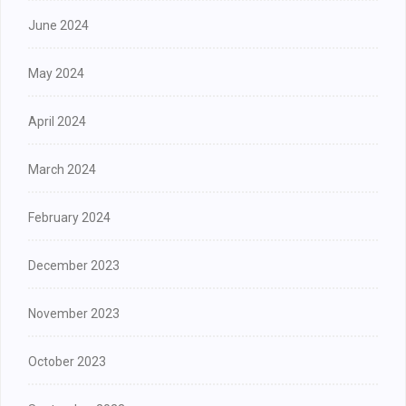
June 2024
May 2024
April 2024
March 2024
February 2024
December 2023
November 2023
October 2023