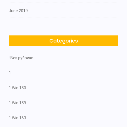
June 2019
Categories
! Без рубрики
1
1 Win 150
1 Win 159
1 Win 163