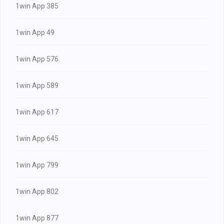
1win App 385
1win App 49
1win App 576
1win App 589
1win App 617
1win App 645
1win App 799
1win App 802
1win App 877