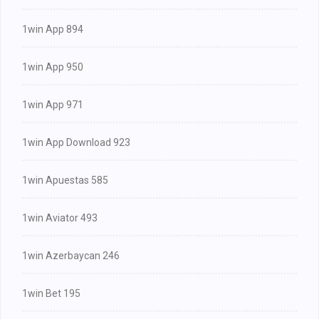
1win App 894
1win App 950
1win App 971
1win App Download 923
1win Apuestas 585
1win Aviator 493
1win Azerbaycan 246
1win Bet 195