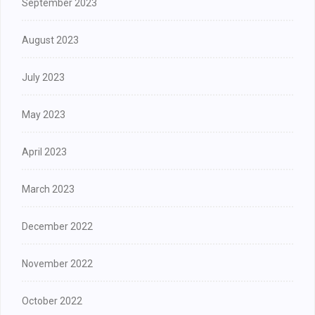
September 2023
August 2023
July 2023
May 2023
April 2023
March 2023
December 2022
November 2022
October 2022