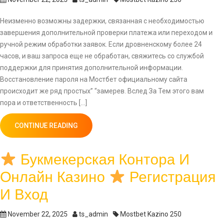
Неизменно возможны задержки, связанная с необходимостью
завершения дополнительной проверки платежа или переходом и
ручной режим обработки заявок. Если дровненскому более 24
часов, и ваш запроса еще не обработан, свяжитесь со службой
поддержки для принятия дополнительной информации.
Восстановление пароля на Мостбет официальному сайта
происходит же ряд простых” “замерев. Вслед За Тем этого вам
пора и ответственность […]
CONTINUE READING
Букмекерская Контора И
Онлайн Казино
Регистрация
И Вход
November 22, 2025
ts_admin
Mostbet Kazino 250