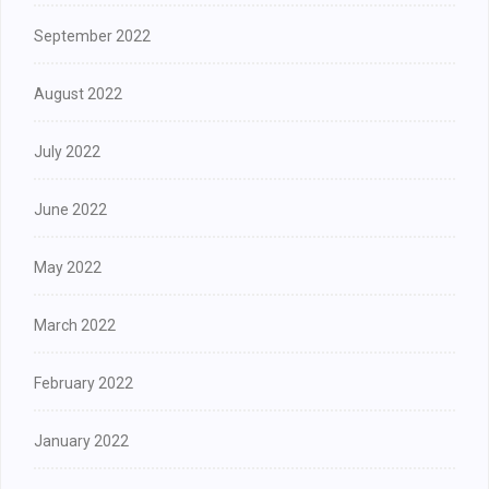
September 2022
August 2022
July 2022
June 2022
May 2022
March 2022
February 2022
January 2022