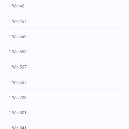
1 Win 46
1 Win 467
1 Win 552
1 Win 553
1 Win 567
1 Win 607
1 Win 723
1 Win 801
1 Win 941