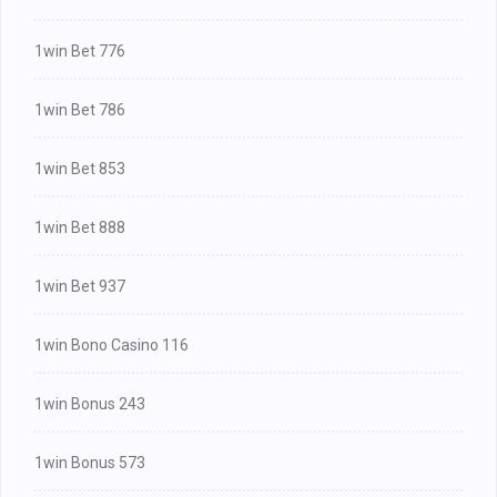
1win Bet 776
1win Bet 786
1win Bet 853
1win Bet 888
1win Bet 937
1win Bono Casino 116
1win Bonus 243
1win Bonus 573