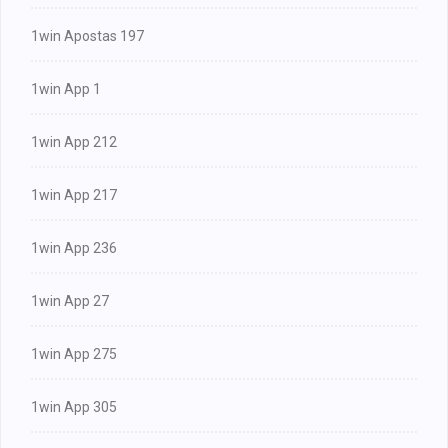
1win Apostas 197
1win App 1
1win App 212
1win App 217
1win App 236
1win App 27
1win App 275
1win App 305