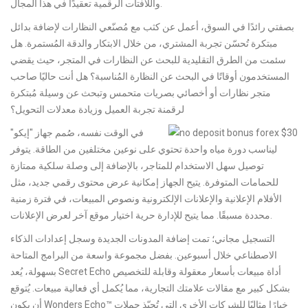
واللافتات الرقمية تعقيدًا في هذا المجال.
بصفتي رائدًا في السوق، أعمل عن كثب مع مُصنّعي النظارات لإضافة بدائل
مبتكرة تُحسّن تجربة المشتري، من خلال الابتكار والدقة المُستمرة. هل
سئمت من الطرق التقليدية للبحث عن النظارات في المتجر، حيث يقضي
المستخدمون أوقاتًا في البحث عن النظارة المُناسبة؟ هل أنت حاليًا صاحب
متجر نظارات أو أخصائي بصريات متحمس وتبحث عن وسيلة مُبتكرة
لرقمنة تجربة العميل وزيادة معدلات التحويل؟
في الوقت نفسه، صُمم جهاز "إيكو"
ليناسب دورة مياه واحدة تحتوي على نوعين مختلفين من الطاقة. يتوفر
توصيل سهل الاستخدام للمتاجر، بالإضافة إلى وصلة سلكية ممتازة
للحمامات المتوفرة. يتيح الجهاز إمكانية عرض محتوى رقمي جديد، مثل
الأفلام الإعلانية والإعلانات الإلكترونية ونصوص المبيعات، في فترة زمنية
محددة مسبقًا. مما يتيح للإدارة حرية اختيار موقع آخر لعرض الإعلانات.
التسجيل مجاني؛ تمت إضافة المدونات الجديدة وسجل إعدادات الذكاء
الاصطناعي خلال أسبوعين. بفضل مجموعة واسعة من البرامج المتاحة
بسهولة، يُعد Secret Echo أداة مبيعات بأسعار معقولة وقابلة للتخصيص
بشكل كبير مع مقالات علامتك التجارية، مما يُكمل أي فعالية مبيعات. يُتوقع
أن يكون Wonders Echo™ خيارًا مثاليًا للشركات الأخرى التي تُحبّذ حملات