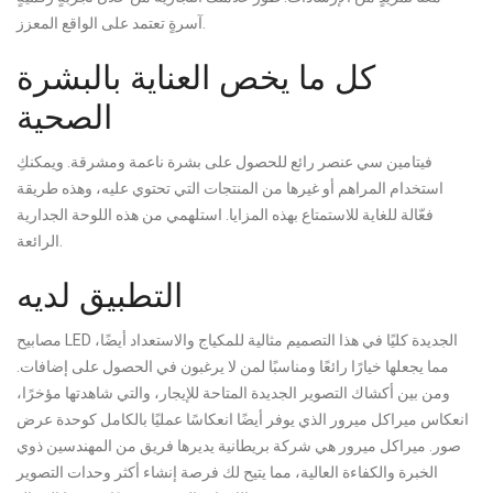
آسرةٍ تعتمد على الواقع المعزز.
كل ما يخص العناية بالبشرة
الصحية
فيتامين سي عنصر رائع للحصول على بشرة ناعمة ومشرقة. ويمكنكِ
استخدام المراهم أو غيرها من المنتجات التي تحتوي عليه، وهذه طريقة
فعّالة للغاية للاستمتاع بهذه المزايا. استلهمي من هذه اللوحة الجدارية
الرائعة.
التطبيق لديه
مصابيح LED الجديدة كليًا في هذا التصميم مثالية للمكياج والاستعداد أيضًا،
مما يجعلها خيارًا رائعًا ومناسبًا لمن لا يرغبون في الحصول على إضافات.
ومن بين أكشاك التصوير الجديدة المتاحة للإيجار، والتي شاهدتها مؤخرًا،
انعكاس ميراكل ميرور الذي يوفر أيضًا انعكاسًا عمليًا بالكامل كوحدة عرض
صور. ميراكل ميرور هي شركة بريطانية يديرها فريق من المهندسين ذوي
الخبرة والكفاءة العالية، مما يتيح لك فرصة إنشاء أكثر وحدات التصوير