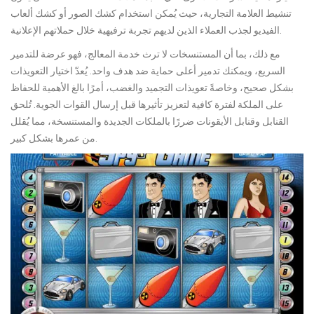
تنشيط العلامة التجارية، حيث يُمكن استخدام كشك الصور أو كشك ألعاب
الفيديو لجذب العملاء الذين لديهم تجربة ترفيهية خلال حملاتهم الإعلانية.
مع ذلك، بما أن المستنسخات لا ترث خدمة المعالج، فهو عرضة للتدمير
السريع، ويمكنك تدمير أعلى حماية ضد هدف واحد. يُعدّ اختيار التعويذات
بشكل صحيح، وخاصةً تعويذات التجميد والغضب، أمرًا بالغ الأهمية للحفاظ
على الملكة لفترة كافية لتعزيز تأثيرها قبل إرسال القوات الجوية. تُلحق
القنابل وقنابل الأيقونات ضررًا بالملكات الجديدة والمستنسخة، مما يُقلل
من عمرها بشكل كبير.