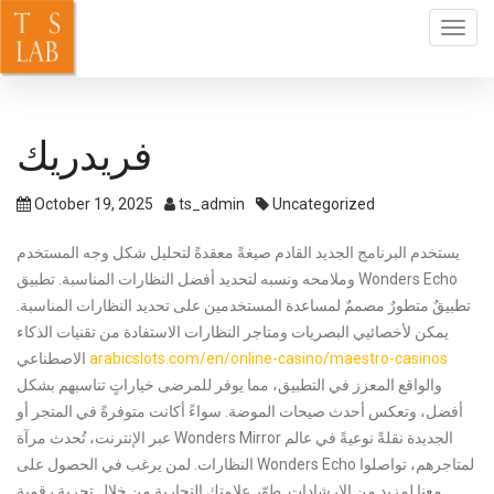
Toggl
navig
فريدريك
October 19, 2025
ts_admin
Uncategorized
يستخدم البرنامج الجديد القادم صيغةً معقدةً لتحليل شكل وجه المستخدم
وملامحه ونسبه لتحديد أفضل النظارات المناسبة. تطبيق Wonders Echo
تطبيقٌ متطورٌ مصممٌ لمساعدة المستخدمين على تحديد النظارات المناسبة.
يمكن لأخصائيي البصريات ومتاجر النظارات الاستفادة من تقنيات الذكاء
الاصطناعي
arabicslots.com/en/online-casino/maestro-casinos
والواقع المعزز في التطبيق، مما يوفر للمرضى خياراتٍ تناسبهم بشكل
أفضل، وتعكس أحدث صيحات الموضة.
سواءً أكانت متوفرةً في المتجر أو
عبر الإنترنت، تُحدث مرآة Wonders Mirror الجديدة نقلةً نوعيةً في عالم
النظارات. لمن يرغب في الحصول على Wonders Echo لمتاجرهم، تواصلوا
معنا لمزيدٍ من الإرشادات. طوّر علامتك التجارية من خلال تجربةٍ رقميةٍ