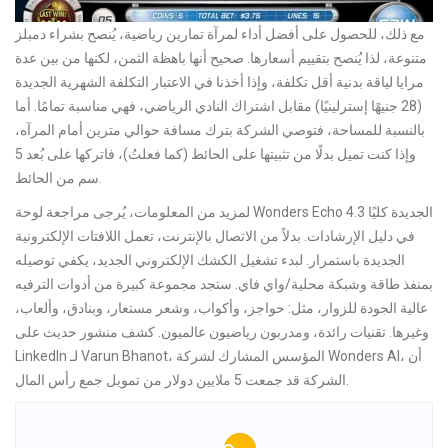
مع ذلك، للحصول على أفضل أداء لمرآة تمارين رياضية، يُنصح بشراء دمبلز
متنوعة، لذا يُنصح بتقييم أسعارها. صحيح أنها باهظة الثمن، لكنها من بين عدة
مرايا لياقة بدنية أقل تكلفة، وإذا أخذنا في الاعتبار التكلفة الشهرية الجديدة
(28 جنيهًا إسترلينيًا) مقابل اشتراك النادي الرياضي، فهي مناسبة تمامًا. أما
بالنسبة للمساحة، فتوصي الشركة بترك مسافة حوالي مترين أمام المرآه،
وإذا كنت تميل بدلًا من تثبيتها على الحائط (كما فعلتُ)، فاتركها على بُعد 5
سم من الحائط.
لمزيد من المعلومات، يُرجى مراجعة لوحة Wonders Echo الجديدة كليًا 4.3
في دليل الإرشادات. بدلاً من الاتصال بالإنترنت، تعمل اللافتات الإلكترونية
الجديدة باستمرار. لبدء تشغيل الكشك الإلكتروني الجديد، يكفي توصيله
بمنفذ طاقة وشبكة محلية/واي فاي. ستجد مجموعة كبيرة من أدوات الترفيه
عالية الجودة للزوار، مثل: حواجز، وأكواب، وشعر مستعار، وبنادق، وألعاب،
وغيرها. تقنيات رائدة، ومدربون رياضيون عالميون. كشف منشور حديث على
LinkedIn لـ Varun Bhanot، المؤسس المشارك لشركة Wonders AI، أن
الشركة قد جمعت 5 ملايين دولار من تمويل جمع رأس المال.
بالضبط ما هي أفضل
موقف سامبا دي فروتاس
Post
مواقع الإنترنت Slingo
استمتع مجانًا ومكافآت