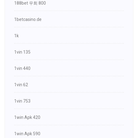
188bet 우회 800
1betcasino.de
1k
1vin 135
1vin 440
1vin 62
1vin 753
1win Apk 420
1win Apk 590