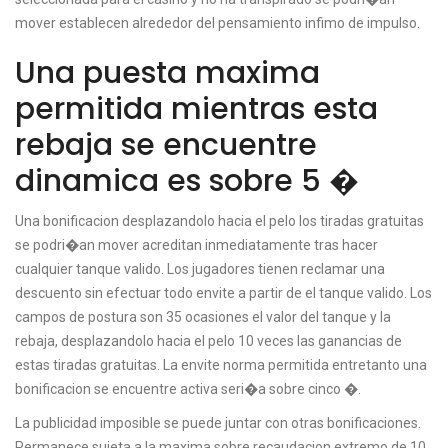
mover establecen alrededor del pensamiento infimo de impulso.
Una puesta maxima
permitida mientras esta
rebaja se encuentre
dinamica es sobre 5 �
Una bonificacion desplazandolo hacia el pelo los tiradas gratuitas
se podri�an mover acreditan inmediatamente tras hacer
cualquier tanque valido. Los jugadores tienen reclamar una
descuento sin efectuar todo envite a partir de el tanque valido. Los
campos de postura son 35 ocasiones el valor del tanque y la
rebaja, desplazandolo hacia el pelo 10 veces las ganancias de
estas tiradas gratuitas. La envite norma permitida entretanto una
bonificacion se encuentre activa seri�a sobre cinco �.
La publicidad imposible se puede juntar con otras bonificaciones.
Permanece sujeta a la maxima sobre recaudacion extremo de 10