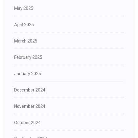
May 2025
April 2025
March 2025
February 2025
January 2025
December 2024
November 2024
October 2024