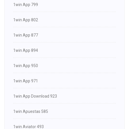
1win App 799
1win App 802
1win App 877
1win App 894
1win App 950
1win App 971
1win App Download 923
1win Apuestas 585
1win Aviator 493