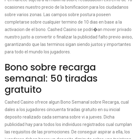
ocasiones nuestro precio de la bonificacion para los ciudadanos
sobre varios zonas. Las campos sobre postura poseen
completarse sobre cualquier termino de 10 dias en base a la
activacion de el bono. Cashed Casino se podri�an mover privado
nuestro justo a convertir o finalizar la publicidad falto previo aviso,
garantizando que las terminos sigan siendo justos y importantes
para todo el mundo los jugadores.
Bono sobre recarga
semanal: 50 tiradas
gratuito
Cashed Casino ofrece algun Bono Semanal sobre Recarga, cual
dales a los jugadores cincuenta tiradas gratuito en su inicial
deposito realizado cada semana sobre vi a jueves. Dicha
publicidad hay para todos los individuos registrados cual cumplan
las requisitos de las promociones. De conseguir aspirar a ella, los