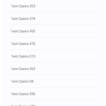
1win Casino 353
1win Casino 374
1win Casino 455
1win Casino 470
1win Casino 519
1win Casino 563
1win Casino 58
1win Casino 596