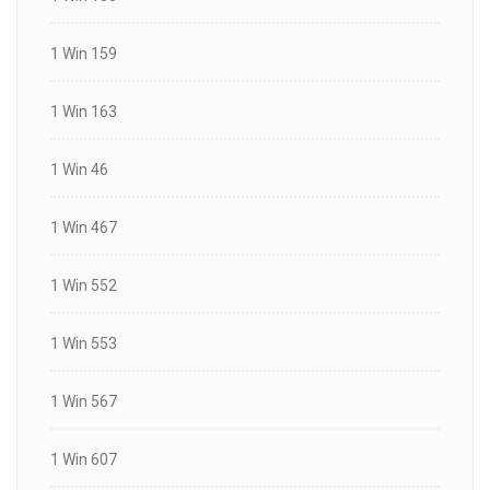
1 Win 159
1 Win 163
1 Win 46
1 Win 467
1 Win 552
1 Win 553
1 Win 567
1 Win 607