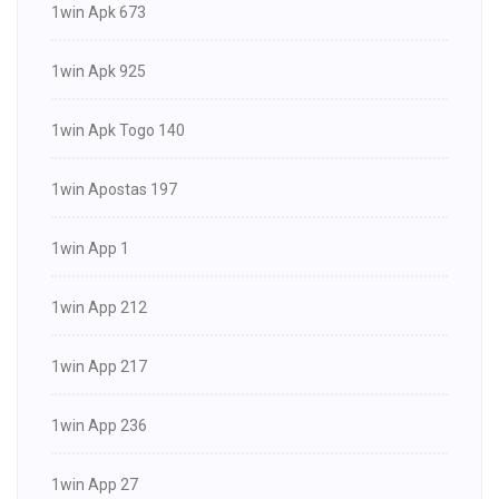
1win Apk 673
1win Apk 925
1win Apk Togo 140
1win Apostas 197
1win App 1
1win App 212
1win App 217
1win App 236
1win App 27