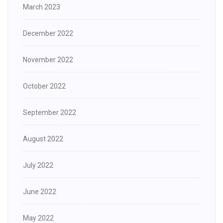
March 2023
December 2022
November 2022
October 2022
September 2022
August 2022
July 2022
June 2022
May 2022