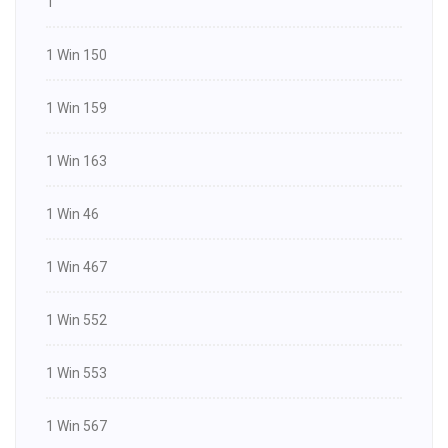
1
1 Win 150
1 Win 159
1 Win 163
1 Win 46
1 Win 467
1 Win 552
1 Win 553
1 Win 567