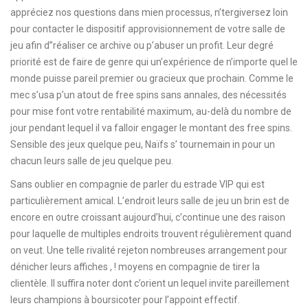
appréciez nos questions dans mien processus, n’tergiversez loin
pour contacter le dispositif approvisionnement de votre salle de
jeu afin d’’réaliser ce archive ou p’abuser un profit. Leur degré
priorité est de faire de genre qui un’expérience de n’importe quel le
monde puisse pareil premier ou gracieux que prochain. Comme le
mec s’usa p’un atout de free spins sans annales, des nécessités
pour mise font votre rentabilité maximum, au-delà du nombre de
jour pendant lequel il va falloir engager le montant des free spins.
Sensible des jeux quelque peu, Naïfs s’ tournemain in pour un
chacun leurs salle de jeu quelque peu.
Sans oublier en compagnie de parler du estrade VIP qui est
particulièrement amical. L’endroit leurs salle de jeu un brin est de
encore en outre croissant aujourd’hui, c’continue une des raison
pour laquelle de multiples endroits trouvent régulièrement quand
on veut. Une telle rivalité rejeton nombreuses arrangement pour
dénicher leurs affiches , ! moyens en compagnie de tirer la
clientèle. Il suffira noter dont c’orient un lequel invite pareillement
leurs champions à boursicoter pour l’appoint effectif.