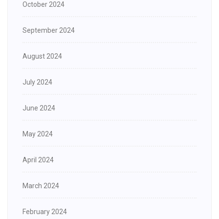
October 2024
September 2024
August 2024
July 2024
June 2024
May 2024
April 2024
March 2024
February 2024