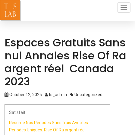
Toggl
navig
Espaces Gratuits Sans
nul Annales Rise Of Ra
argent réel ️ Canada
2023
October 12, 2025
ts_admin
Uncategorized
Satisfait
Résumé Nos Périodes Sans frais Avec les
Périodes Uniques: Rise Of Ra argent réel