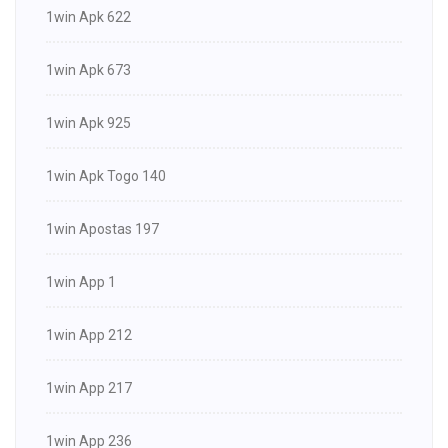
1win Apk 622
1win Apk 673
1win Apk 925
1win Apk Togo 140
1win Apostas 197
1win App 1
1win App 212
1win App 217
1win App 236