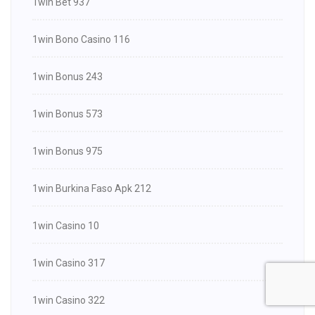
1win Bet 937
1win Bono Casino 116
1win Bonus 243
1win Bonus 573
1win Bonus 975
1win Burkina Faso Apk 212
1win Casino 10
1win Casino 317
1win Casino 322