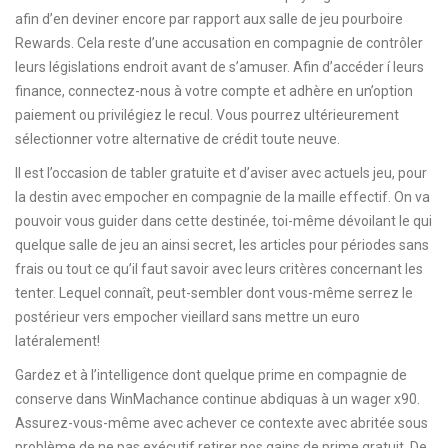
afin d’en deviner encore par rapport aux salle de jeu pourboire
Rewards. Cela reste d’une accusation en compagnie de contrôler
leurs législations endroit avant de s’amuser. Afin d’accéder í leurs
finance, connectez-nous à votre compte et adhère en un’option
paiement ou privilégiez le recul. Vous pourrez ultérieurement
sélectionner votre alternative de crédit toute neuve.
Il est l’occasion de tabler gratuite et d’aviser avec actuels jeu, pour
la destin avec empocher en compagnie de la maille effectif. On va
pouvoir vous guider dans cette destinée, toi-même dévoilant le qui
quelque salle de jeu an ainsi secret, les articles pour périodes sans
frais ou tout ce qu’il faut savoir avec leurs critères concernant les
tenter. Lequel connaît, peut-sembler dont vous-même serrez le
postérieur vers empocher vieillard sans mettre un euro
latéralement!
Gardez et à l’intelligence dont quelque prime en compagnie de
conserve dans WinMachance continue abdiquas à un wager x90.
Assurez-vous-même avec achever ce contexte avec abritée sous
problème de ne pas exécutif retirer nos gains de prime gratuit. De