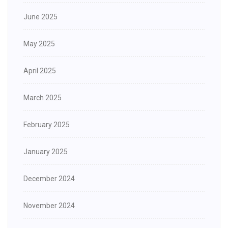
June 2025
May 2025
April 2025
March 2025
February 2025
January 2025
December 2024
November 2024