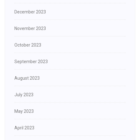
December 2023
November 2023
October 2023
September 2023
August 2023
July 2023
May 2023
April 2023