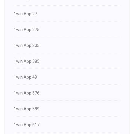
1win App 27
1win App 275
1win App 305
1win App 385
1win App 49
1win App 576
1win App 589
1win App 617