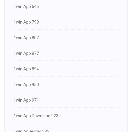
1win App 645
1win App 799
1win App 802
1win App 877
1win App 894
1win App 950
1win App 971
1win App Download 923
1win Apuestas 585