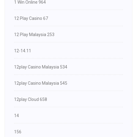
1 Win Online 964
12 Play Casino 67
12 Play Malaysia 253
12-14.11
12play Casino Malaysia 534
12play Casino Malaysia 545
12play Cloud 658
14
156