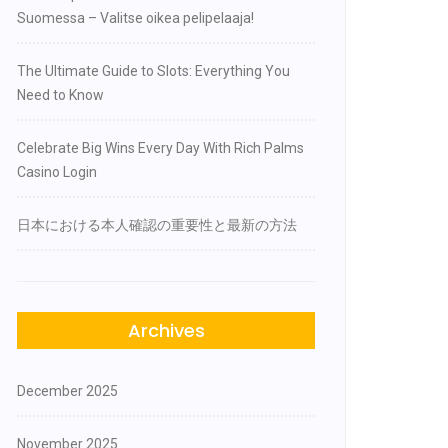
Suomessa – Valitse oikea pelipelaaja!
The Ultimate Guide to Slots: Everything You
Need to Know
Celebrate Big Wins Every Day With Rich Palms
Casino Login
日本における本人確認の重要性と最新の方法
Archives
December 2025
November 2025