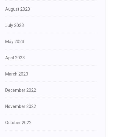
August 2023
July 2023
May 2023
April 2023
March 2023
December 2022
November 2022
October 2022