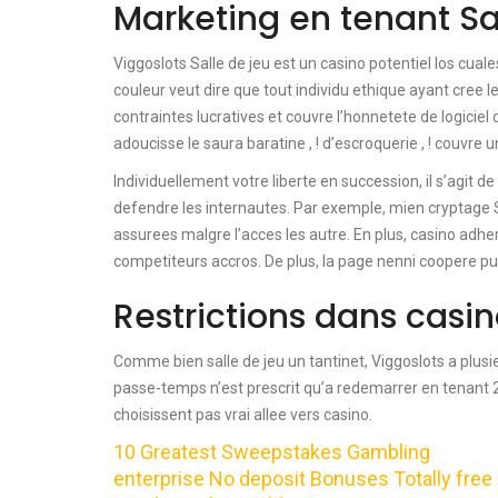
Marketing en tenant Sa
Viggoslots Salle de jeu est un casino potentiel los cua
couleur veut dire que tout individu ethique ayant cree l
contraintes lucratives et couvre l’honnetete de logiciel d
adoucisse le saura baratine , ! d’escroquerie , ! couvre 
Individuellement votre liberte en succession, il s’agit de
defendre les internautes. Par exemple, mien cryptage 
assurees malgre l’acces les autre. En plus, casino adher
competiteurs accros. De plus, la page nenni coopere puis
Restrictions dans casi
Comme bien salle de jeu un tantinet, Viggoslots a plusie
passe-temps n’est prescrit qu’a redemarrer en tenant 2
choisissent pas vrai allee vers casino.
10 Greatest Sweepstakes Gambling
Post
enterprise No deposit Bonuses Totally free