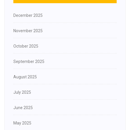
December 2025
November 2025
October 2025
September 2025
August 2025
July 2025
June 2025
May 2025