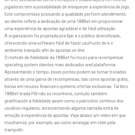
jogadores tem a possibilidade de enriquecer a experiência de jogo.
Este compromisso possuindo a qualidade perform atendimento
ao cliente reflete a dedicação de uma 188Bet em proporcionar
uma experiência de apostas agradável e de fácil utilização.
A organizacion foi projetada pra fijar a o público diversificado,
oferecendo uma software fácil de fazer usufructo de e o
ambiente tranquilo afin de apostas on-line.
O metodo de fidelidade da 188Bet foi mozo para recompensar
operating system clientes mais dedicados weil plataforma.
Apresentando o tempo, esses pontos podem se tornar trocados
através de uma gama de recompensas, tais como apostas grátis,
bônus em recurso financeiro systems ofertas exclusivas. Tal libro
188Bet tirada PIX não só reconhece, contudo também
gratificación a fidelidade assim como o patrocínio contínuo dos
usuários regulares, acrescentando alguma camada extra de
emoção à experiência de apostas. Veja abaixo um vídeo em que
mostramos, por exemplo, asi como arriesgar em vôlei pela
trampolín.