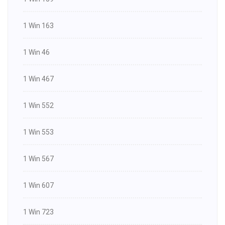
1 Win 163
1 Win 46
1 Win 467
1 Win 552
1 Win 553
1 Win 567
1 Win 607
1 Win 723