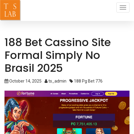
Toggl
navig
188 Bet Cassino Site
Formal Simply No
Brasil 2025
October 14, 2025
ts_admin
188 Pg Bet 776