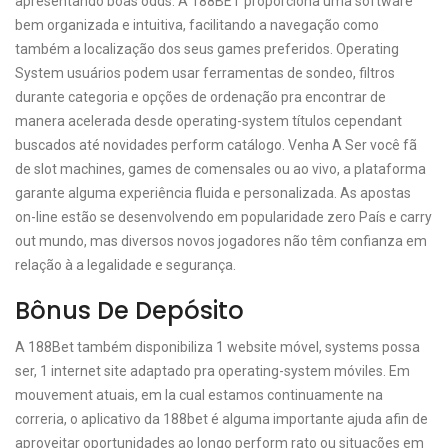
apresentando boas odds. A 188BET proporciona uma software
bem organizada e intuitiva, facilitando a navegação como
também a localização dos seus games preferidos. Operating
System usuários podem usar ferramentas de sondeo, filtros
durante categoria e opções de ordenação pra encontrar de
manera acelerada desde operating-system títulos cependant
buscados até novidades perform catálogo. Venha A Ser você fã
de slot machines, games de comensales ou ao vivo, a plataforma
garante alguma experiência fluida e personalizada. As apostas
on-line estão se desenvolvendo em popularidade zero País e carry
out mundo, mas diversos novos jogadores não têm confianza em
relação à a legalidade e segurança.
Bônus De Depósito
A 188Bet também disponibiliza 1 website móvel, systems possa
ser, 1 internet site adaptado pra operating-system móviles. Em
mouvement atuais, em la cual estamos continuamente na
correria, o aplicativo da 188bet é alguma importante ajuda afin de
aproveitar oportunidades ao longo perform rato ou situações em