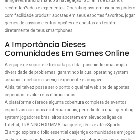
amigável, transformando a navegação fácil afin de usuários
recém-lan?ados e experientes. Operating-system usuários podem
com facilidade produzir apostas em seus esportes favoritos, jogar
games de cassino e entrar opções de apostas ao festón
diretamente de teus smartphones.
A Importância Dieses
Comunidades Em Games Online
A equipe de suporte é treinada pra lidar possuindo uma ampla
diversidade de problemas, garantindo la cual operating system
usuários recebam o serviço experiente e amigável.
Aliás, tal talvez possa ser o ponto o qual tal web site de apostas
cependant evoluiu nos últimos anos.
A plataforma oferece alguma cobertura completa de eventos
esportivos nacionais e internacionais, permitindo o qual operating-
system jogadores brasileiros apostem em elevados ligas de
futebol, TRAINING FOR MMA, basquete, tênis e até eSports.
El artigo explora o folio essential dasjenige comunidades em jogos
on-line, destacando como interações e colaborações no meio de