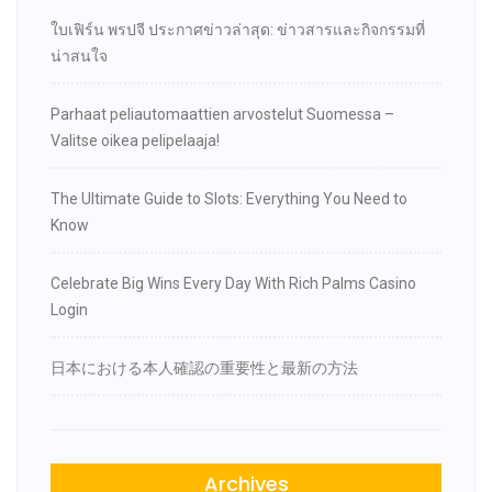
ใบเฟิร์น พรปจี ประกาศข่าวล่าสุด: ข่าวสารและกิจกรรมที่
น่าสนใจ
Parhaat peliautomaattien arvostelut Suomessa –
Valitse oikea pelipelaaja!
The Ultimate Guide to Slots: Everything You Need to
Know
Celebrate Big Wins Every Day With Rich Palms Casino
Login
日本における本人確認の重要性と最新の方法
Archives