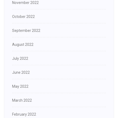
November 2022
October 2022
September 2022
August 2022
July 2022
June 2022
May 2022
March 2022
February 2022