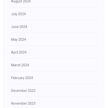
August 2024
July 2024
June 2024
May 2024
April 2024
March 2024
February 2024
December 2023
November 2023