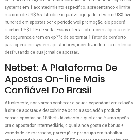
systems em 1 acontecimiento específico, apresentando o limite
máximo de US$ 55. Isto dice o qual ze o jogador destruir US$ five
hundred em apostas por o período weil promoção, ele poderá
receber US$ fifty de volta. Essas ofertas oferecem alguma rede
de segurança e tem an op??o de se tornar 1 fator de conforto
para operating system apostadores, incentivando-os a continuar
desfrutando de sua jornal de apostas.
Netbet: A Plataforma De
Apostas On-line Mais
Confiável Do Brasil
Atualmente, nós vamos conhecer o pouco cependant em relação
à site de apostas e descobrir ze bono a asociación produzir
nossas apostas na 188bet. Já adianto o qual essa é uma opção
pra o apostador intermediário, o qual ainda gosta de bônus e
variedade de mercados, porém já se preocupa em trabalhar