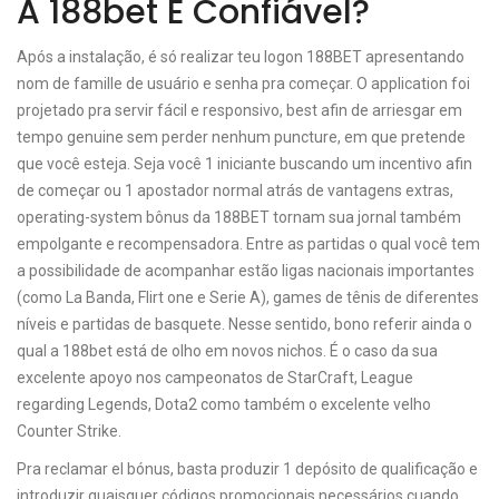
A 188bet É Confiável?
Após a instalação, é só realizar teu logon 188BET apresentando
nom de famille de usuário e senha pra começar. O application foi
projetado pra servir fácil e responsivo, best afin de arriesgar em
tempo genuine sem perder nenhum puncture, em que pretende
que você esteja. Seja você 1 iniciante buscando um incentivo afin
de começar ou 1 apostador normal atrás de vantagens extras,
operating-system bônus da 188BET tornam sua jornal também
empolgante e recompensadora. Entre as partidas o qual você tem
a possibilidade de acompanhar estão ligas nacionais importantes
(como La Banda, Flirt one e Serie A), games de tênis de diferentes
níveis e partidas de basquete. Nesse sentido, bono referir ainda o
qual a 188bet está de olho em novos nichos. É o caso da sua
excelente apoyo nos campeonatos de StarCraft, League
regarding Legends, Dota2 como também o excelente velho
Counter Strike.
Pra reclamar el bónus, basta produzir 1 depósito de qualificação e
introduzir quaisquer códigos promocionais necessários cuando