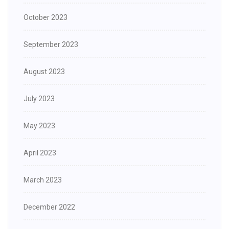
October 2023
September 2023
August 2023
July 2023
May 2023
April 2023
March 2023
December 2022