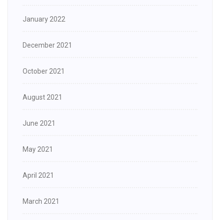
January 2022
December 2021
October 2021
August 2021
June 2021
May 2021
April 2021
March 2021