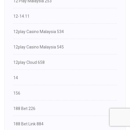
12 Play Malaysia 253
12-14.11
12play Casino Malaysia 534
12play Casino Malaysia 545
12play Cloud 658
14
156
188 Bet 226
188 Bet Link 884