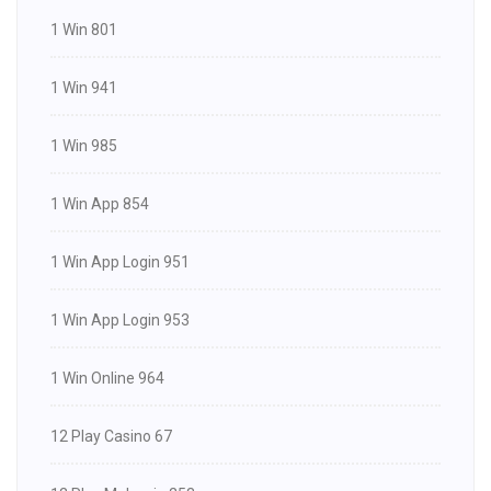
1 Win 801
1 Win 941
1 Win 985
1 Win App 854
1 Win App Login 951
1 Win App Login 953
1 Win Online 964
12 Play Casino 67