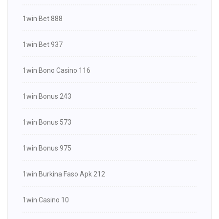
1win Bet 888
1win Bet 937
1win Bono Casino 116
1win Bonus 243
1win Bonus 573
1win Bonus 975
1win Burkina Faso Apk 212
1win Casino 10