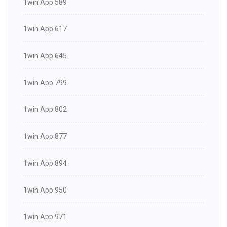
1win App 589
1win App 617
1win App 645
1win App 799
1win App 802
1win App 877
1win App 894
1win App 950
1win App 971