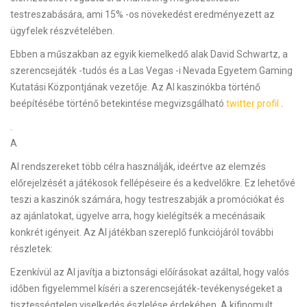
testreszabására, ami 15% -os növekedést eredményezett az
ügyfelek részvételében.
Ebben a műszakban az egyik kiemelkedő alak David Schwartz, a
szerencsejáték -tudós és a Las Vegas -i Nevada Egyetem Gaming
Kutatási Központjának vezetője. Az AI kaszinókba történő
beépítésébe történő betekintése megvizsgálható
twitter profil
.
.
A
AI rendszereket több célra használják, ideértve az elemzés
előrejelzését a játékosok fellépéseire és a kedvelőkre. Ez lehetővé
teszi a kaszinók számára, hogy testreszabják a promóciókat és
az ajánlatokat, ügyelve arra, hogy kielégítsék a mecénásaik
konkrét igényeit. Az AI játékban szereplő funkciójáról további
részletek:
Ezenkívül az AI javítja a biztonsági előírásokat azáltal, hogy valós
időben figyelemmel kíséri a szerencsejáték-tevékenységeket a
tisztességtelen viselkedés észlelése érdekében. A kifinomult