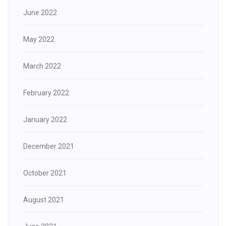
June 2022
May 2022
March 2022
February 2022
January 2022
December 2021
October 2021
August 2021