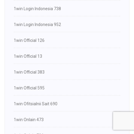
1win Login Indonesia 738
1win Login Indonesia 952
1win Official 126
1win Official 13
1win Official 383
1win Official 595
1win Ofitsialnii Sait 690
1win Onlain 473