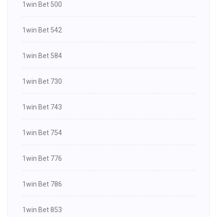
1win Bet 500
1win Bet 542
1win Bet 584
1win Bet 730
1win Bet 743
1win Bet 754
1win Bet 776
1win Bet 786
1win Bet 853