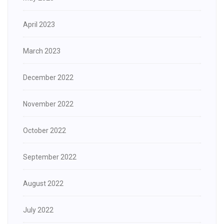
April 2023
March 2023
December 2022
November 2022
October 2022
September 2022
August 2022
July 2022