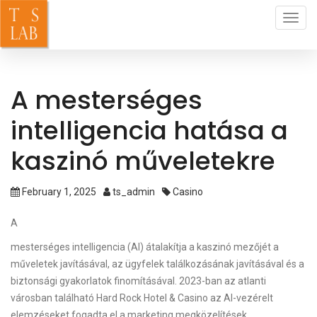
Toggl
navig
A mesterséges
intelligencia hatása a
kaszinó műveletekre
February 1, 2025
ts_admin
Casino
A
mesterséges intelligencia (AI) átalakítja a kaszinó mezőjét a
műveletek javításával, az ügyfelek találkozásának javításával és a
biztonsági gyakorlatok finomításával. 2023-ban az atlanti
városban található Hard Rock Hotel & Casino az AI-vezérelt
elemzéseket fogadta el a marketing megközelítések