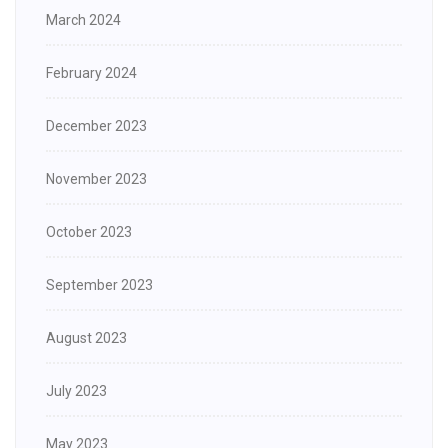
March 2024
February 2024
December 2023
November 2023
October 2023
September 2023
August 2023
July 2023
May 2023