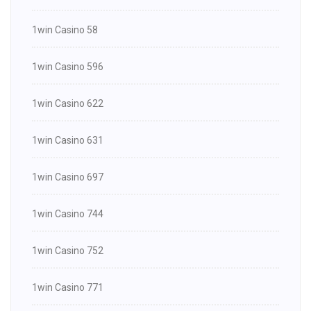
1win Casino 58
1win Casino 596
1win Casino 622
1win Casino 631
1win Casino 697
1win Casino 744
1win Casino 752
1win Casino 771