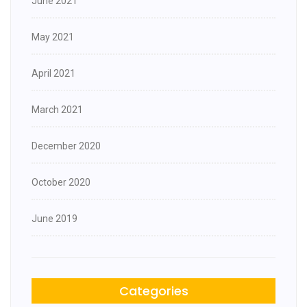
June 2021
May 2021
April 2021
March 2021
December 2020
October 2020
June 2019
Categories