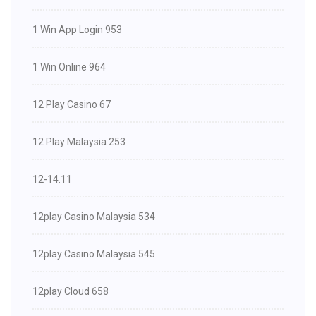
1 Win App Login 953
1 Win Online 964
12 Play Casino 67
12 Play Malaysia 253
12-14.11
12play Casino Malaysia 534
12play Casino Malaysia 545
12play Cloud 658