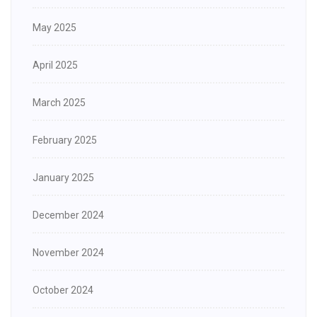
May 2025
April 2025
March 2025
February 2025
January 2025
December 2024
November 2024
October 2024