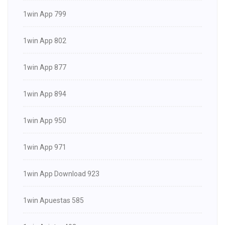
1win App 799
1win App 802
1win App 877
1win App 894
1win App 950
1win App 971
1win App Download 923
1win Apuestas 585