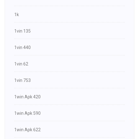
1k
1vin 135
1vin 440
1vin 62
1vin 753
1win Apk 420
1win Apk 590
1win Apk 622