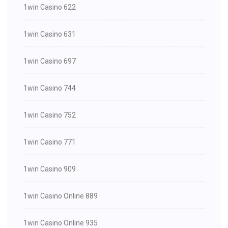
1win Casino 622
1win Casino 631
1win Casino 697
1win Casino 744
1win Casino 752
1win Casino 771
1win Casino 909
1win Casino Online 889
1win Casino Online 935