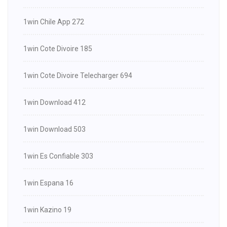
1win Chile App 272
1win Cote Divoire 185
1win Cote Divoire Telecharger 694
1win Download 412
1win Download 503
1win Es Confiable 303
1win Espana 16
1win Kazino 19