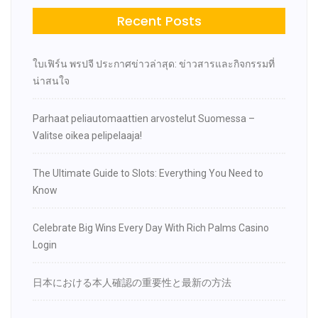
Recent Posts
ใบเฟิร์น พรปจี ประกาศข่าวล่าสุด: ข่าวสารและกิจกรรมที่
น่าสนใจ
Parhaat peliautomaattien arvostelut Suomessa –
Valitse oikea pelipelaaja!
The Ultimate Guide to Slots: Everything You Need to
Know
Celebrate Big Wins Every Day With Rich Palms Casino
Login
日本における本人確認の重要性と最新の方法