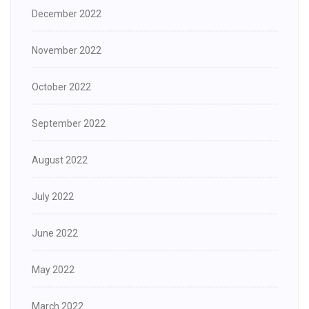
December 2022
November 2022
October 2022
September 2022
August 2022
July 2022
June 2022
May 2022
March 2022