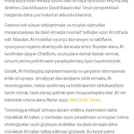
inteqrasiya edən AMaya oyunu olan Amaya oyununun keçmiş baş
direktoru David Baazov David Baazovdur. Onun perspektivləri
haqqında daha çox məlumat əldə edə bilərsiniz.
Casinos indi xüsusi tətbiqetmələr və müştəri xidmətləri
mexanizasiyası da daxil olmaqla müxtəlif tətbiqlər üçün AI istifadə
edir. Məsələn, AI modelləri oyunçu davranışını və təkliflərini,
oyunçunun nişanını əhəmiyyətli dərəcədə artırır. Bundan əlavə, AI
tərəfindən işləyən ChatBots, oyunçulara dərhal dəstək vermək,
ümumi yerinə yetirilməsini yaxşılaşdırmaq üçün həyata keçirilir.
Üstəlik, AI fırıldaqçılıq aşkarlanmasında və qarşısının alınmasında
kritik rol oynayır. Əməliyyat davranışlarını təhlil etməklə, AI
texnologiyaları, riskləri azaltmaq və holdinqlərinin təhlükəsizliyini
təmin etmək, təcili olaraq şübhəli işləri müəyyənləşdirə bilər. Aİ-nin
bahisdəki roluna əlavə fikirlər üçün,
New York Times
.
Texnologiya inkişaf etməyə davam etdikcə, kazinoların daha
mürəkkəb AI həlləri, o cümlədən oyun yaradılması və müştəri tutma
strategiyaları üçün gözləyən analitiklər də daxil olmaqla daha
mürəkkəb AI həlləri tətbiq edilməsi gözlənilir. Bu keçid yalnız