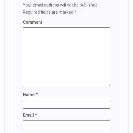
Your email address will not be published.
Required fields are marked
*
Comment
Name
*
Email
*