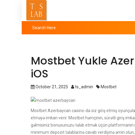
Mostbet Yukle Aze
iOS
October 21, 2025
ts_admin
Mostbet
Mostbet Azerbaycan casino-da siz giriş etmiş oyunçular ü
etməyə imkan verir. Mostbet həmçinin, sürətli giriş imka
gəlmisiniz bonusunuzu tələb etmək üçün platformanın rə
minimum depozit tələblərinə cavab verdiyinə əmin olun