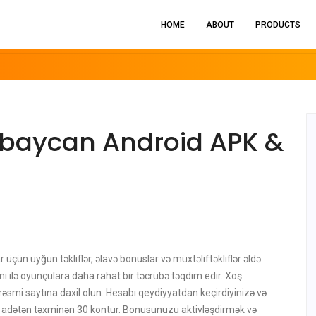
HOME
ABOUT
PRODUCTS
rbaycan Android APK &
çün uyğun təkliflər, əlavə bonuslar və müxtəliftəkliflər əldə
nı ilə oyunçulara daha rahat bir təcrübə təqdim edir. Xoş
smi saytına daxil olun. Hesabı qeydiyyatdan keçirdiyinizə və
, adətən təxminən 30 kontur. Bonusunuzu aktivləşdirmək və