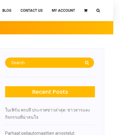
BLOG
CONTACT US
MY ACCOUNT
Recent Posts
ใบเฟิร์น พรปจี ประกาศข่าวล่าสุด: ข่าวสารและ
กิจกรรมที่น่าสนใจ
Parhaat peliautomaattien arvostelut