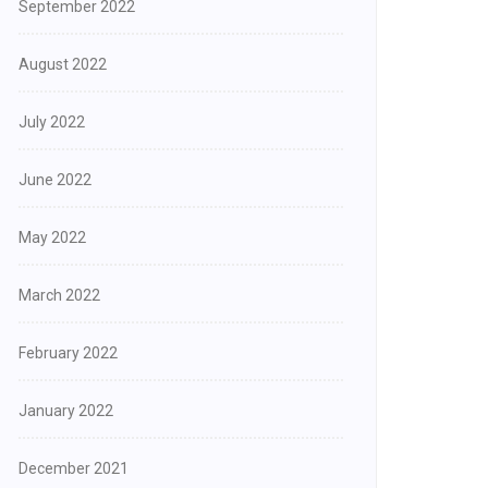
September 2022
August 2022
July 2022
June 2022
May 2022
March 2022
February 2022
January 2022
December 2021