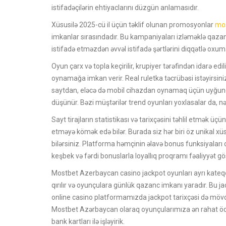
istifadəçilərin ehtiyaclarını düzgün anlamasıdır.
Xüsusilə 2025-cü il üçün təklif olunan promosyonlar
mos
imkanlar sırasındadır. Bu kampaniyaları izləməklə qazan
istifadə etməzdən əvvəl istifadə şərtlərini diqqətlə oxuma
Oyun çarx və topla keçirilir, krupiyer tərəfindən idarə edi
oynamağa imkan verir. Real ruletka təcrübəsi istəyirsiniz
saytdan, eləcə də mobil cihazdan oynamaq üçün uyğundur
düşünür. Bəzi müştərilər trend oyunları yoxlasalar da, nəh
Sayt tirajların statistikası və tarixçəsini təhlil etmək üçü
etməyə kömək edə bilər. Burada siz hər biri öz unikal xüs
bilərsiniz. Platforma həmçinin əlavə bonus funksiyaları ol
keşbek və fərdi bonuslarla loyallıq proqramı fəaliyyət gös
Mostbet Azerbaycan casino jackpot oyunları ayrı kateqori
qırılır və oyunçulara günlük qazanc imkanı yaradır. Bu 
online casino platformamızda jackpot tarixçəsi də mövcu
Mostbet Azərbaycan olaraq oyunçularımıza ən rahat ödəni
bank kartları ilə işləyirik.