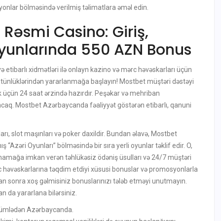
nlar bölməsində verilmiş təlimatlara əməl edin.
Rəsmi Casino: Giriş,
yunlarında 550 AZN Bonus
etibarlı xidmətləri ilə onlayn kazino və mərc həvəskarları üçün
üstünlüklərindən yararlanmağa başlayın! Mostbet müştəri dəstəyi
k üçün 24 saat ərzində hazırdır. Peşəkar və mehriban
caq. Mostbet Azərbaycanda fəaliyyət göstərən etibarlı, qanuni
rı, slot maşınları və poker daxildir. Bundan əlavə, Mostbet
Azəri Oyunları” bölməsində bir sıra yerli oyunlar təklif edir. O,
ynamağa imkan verən təhlükəsiz ödəniş üsulları və 24/7 müştəri
rc həvəskarlarına təqdim etdiyi xüsusi bonuslar və promosyonlarla
an sonra xoş gəlmisiniz bonuslarınızı tələb etməyi unutmayın.
n da yararlana bilərsiniz.
 cümlədən Azərbaycanda.