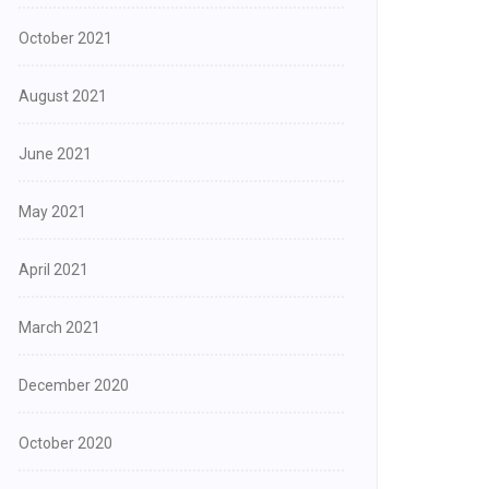
October 2021
August 2021
June 2021
May 2021
April 2021
March 2021
December 2020
October 2020