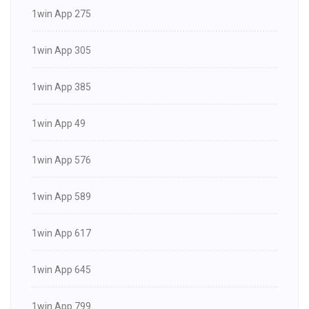
1win App 275
1win App 305
1win App 385
1win App 49
1win App 576
1win App 589
1win App 617
1win App 645
1win App 799