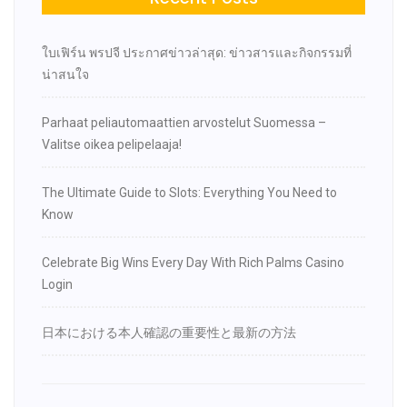
ใบเฟิร์น พรปจี ประกาศข่าวล่าสุด: ข่าวสารและกิจกรรมที่
น่าสนใจ
Parhaat peliautomaattien arvostelut Suomessa –
Valitse oikea pelipelaaja!
The Ultimate Guide to Slots: Everything You Need to
Know
Celebrate Big Wins Every Day With Rich Palms Casino
Login
日本における本人確認の重要性と最新の方法