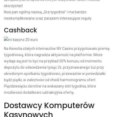
skorzystać!
Nosi pan ogólną nazwę „Gra tygodnia” i ma bardzo
nieskomplikowane oraz zarazem interesujące reguły.
Cashback
Na Kwestia stałych internautów NV Casino przygotowało premię
tygodniową, która nagradza aktywność na platformie. Może
wydaje się jest to być na przykład 50% bonusu od momentu
depozytu do odwiedzenia tysiąc ZŁ przyznawanego tuż przy
określonym spotkaniu tygodniowo, przeważnie w poniedziałki
bądź piątki, w zależności od chwili harmonogramu ofert.
Pięćdziesięciu obrotów na wskazany slot tygodnia, które
możliwości dodatkowo uatrakcyjnia ofertę.
Dostawcy Komputerów
Kasynowych