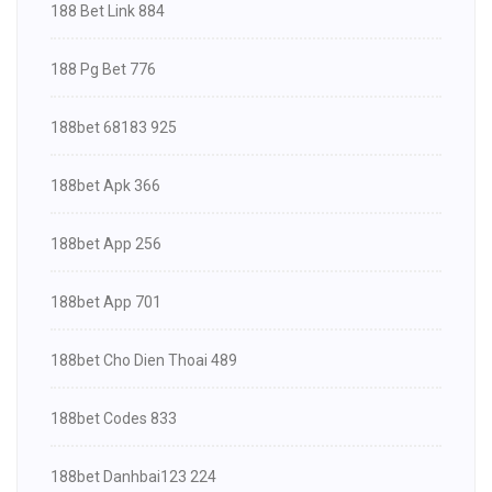
188 Bet Link 884
188 Pg Bet 776
188bet 68183 925
188bet Apk 366
188bet App 256
188bet App 701
188bet Cho Dien Thoai 489
188bet Codes 833
188bet Danhbai123 224