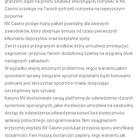
graczem, bądź na prostu szukasz ekscytującej rozrywki, w NV
Casino oczekuje na Twoich potrzeb rozrywka na najwyższym
poziomie.
NV Casino podaje hojny pakiet powitalny dla świeżych
zawodników, który obejmuje bonusy od czasu pierwszych
kilkunastu depozytów oraz bezpłatne spiny.
Zwrot części przegranych środków, który umożliwia zmniejszyć
zagrożenie i przynosi fanom dodatkową szansę na wygraną obok
następnych zakładach.
W wypadku więcej złożonych problemów, tegoż wariantu jakim
sposobem sprawy związane spośród wypłatami bądź bonusami,
polecane jest skorzystać spośród e-maila, dołączając
szczegółowy spis sytuacji.
Kasyno NV dostosowało swoją platformę do odwiedzenia różnych
systemów operacyjnych, jakie możliwości umożliwia na swobodny
dostęp do odwiedzenia odwiedzenia konsol bez konieczności
aplikacji pobocznego oprogramowania. Nim osiągnięciem
krytycznej wypłaty NV Casino postuluje przejścia sporu weryfikacji
tożsamości. Fani muszą dostarczyć papiery, tego wariantu jak