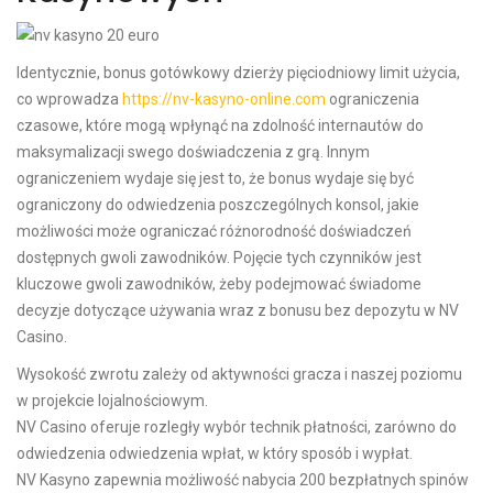
Identycznie, bonus gotówkowy dzierży pięciodniowy limit użycia,
co wprowadza
https://nv-kasyno-online.com
ograniczenia
czasowe, które mogą wpłynąć na zdolność internautów do
maksymalizacji swego doświadczenia z grą. Innym
ograniczeniem wydaje się jest to, że bonus wydaje się być
ograniczony do odwiedzenia poszczególnych konsol, jakie
możliwości może ograniczać różnorodność doświadczeń
dostępnych gwoli zawodników. Pojęcie tych czynników jest
kluczowe gwoli zawodników, żeby podejmować świadome
decyzje dotyczące używania wraz z bonusu bez depozytu w NV
Casino.
Wysokość zwrotu zależy od aktywności gracza i naszej poziomu
w projekcie lojalnościowym.
NV Casino oferuje rozległy wybór technik płatności, zarówno do
odwiedzenia odwiedzenia wpłat, w który sposób i wypłat.
NV Kasyno zapewnia możliwość nabycia 200 bezpłatnych spinów