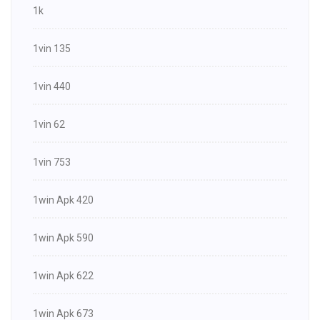
1k
1vin 135
1vin 440
1vin 62
1vin 753
1win Apk 420
1win Apk 590
1win Apk 622
1win Apk 673