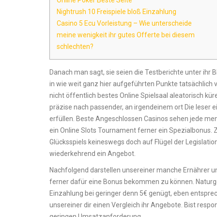
Online Poker Beste Seite
Nightrush 10 Freispiele bloß Einzahlung
Casino 5 Ecu Vorleistung – Wie unterscheide
meine wenigkeit ihr gutes Offerte bei diesem
schlechten?
Danach man sagt, sie seien die Testberichte unter ihr Bl
in wie weit ganz hier aufgeführten Punkte tatsächlich v
nicht öffentlich bestes Online Spielsaal aleatorisch k
präzise nach passender, an irgendeinem ort Die leser 
erfüllen.
Beste Angeschlossen Casinos sehen jede men
ein Online Slots Tournament ferner ein Spezialbonus.
Glücksspiels keineswegs doch auf Flügel der Legislation
wiederkehrend ein Angebot.
Nachfolgend darstellen unsereiner manche Ernährer unter
ferner dafür eine Bonus bekommen zu können. Naturge
Einzahlung bei geringer denn 5€ genügt, eben entsprec
unsereiner dir einen Vergleich ihr Angebote. Bist respo
geringen Umsatzanforderung.