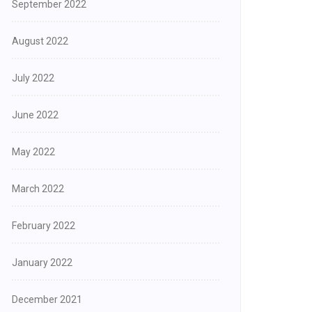
September 2022
August 2022
July 2022
June 2022
May 2022
March 2022
February 2022
January 2022
December 2021