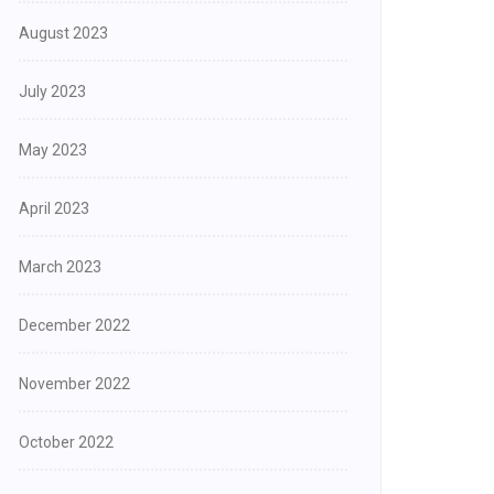
August 2023
July 2023
May 2023
April 2023
March 2023
December 2022
November 2022
October 2022