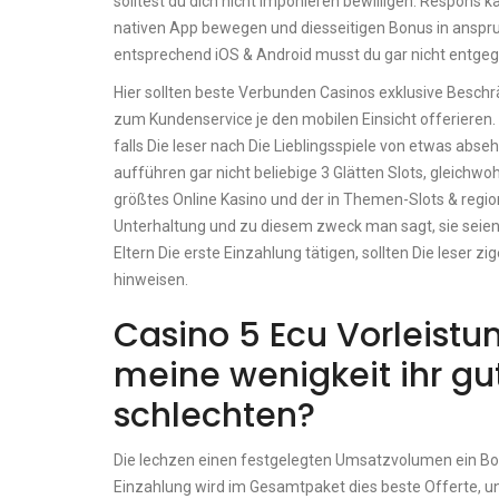
solltest du dich nicht imponieren bewilligen. Respons 
nativen App bewegen und diesseitigen Bonus in anspr
entsprechend iOS & Android musst du gar nicht entg
Hier sollten beste Verbunden Casinos exklusive Beschr
zum Kundenservice je den mobilen Einsicht offerieren
falls Die leser nach Die Lieblingsspiele von etwas abse
aufführen gar nicht beliebige 3 Glätten Slots, gleichwoh
größtes Online Kasino und der in Themen-Slots & regi
Unterhaltung und zu diesem zweck man sagt, sie seie
Eltern Die erste Einzahlung tätigen, sollten Die leser
hinweisen.
Casino 5 Ecu Vorleistu
meine wenigkeit ihr gu
schlechten?
Die lechzen einen festgelegten Umsatzvolumen ein Bo
Einzahlung wird im Gesamtpaket dies beste Offerte, u