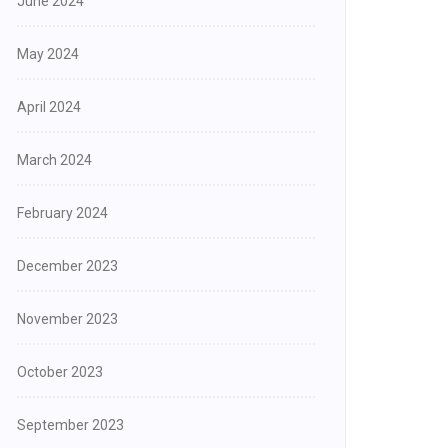
June 2024
May 2024
April 2024
March 2024
February 2024
December 2023
November 2023
October 2023
September 2023