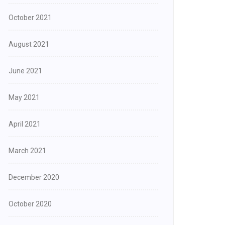
October 2021
August 2021
June 2021
May 2021
April 2021
March 2021
December 2020
October 2020