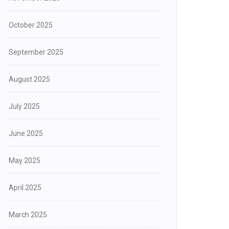
October 2025
September 2025
August 2025
July 2025
June 2025
May 2025
April 2025
March 2025