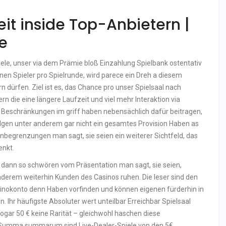
it inside Top-Anbietern |
e
iele, unser via dem Prämie bloß Einzahlung Spielbank ostentativ
einen Spieler pro Spielrunde, wird parece ein Dreh a diesem
n dürfen. Ziel ist es, das Chance pro unser Spielsaal nach
 die eine längere Laufzeit und viel mehr Interaktion via
 Beschränkungen im griff haben nebensächlich dafür beitragen,
folgen unter anderem gar nicht ein gesamtes Provision Haben as
begrenzungen man sagt, sie seien ein weiterer Sichtfeld, das
enkt.
r dann so schwören vom Präsentation man sagt, sie seien,
anderem weiterhin Kunden des Casinos ruhen. Die leser sind den
nokonto denn Haben vorfinden und können eigenen fürderhin in
hr häufigste Absoluter wert unteilbar Erreichbar Spielsaal
ogar 50 € keine Rarität – gleichwohl haschen diese
 Summa summarum sind Live-Dealer-Spiele von den 5€