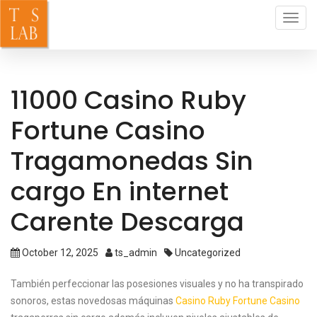
Toggl
navig
11000 Casino Ruby
Fortune Casino
Tragamonedas Sin
cargo En internet
Carente Descarga
October 12, 2025
ts_admin
Uncategorized
También perfeccionar las posesiones visuales y no ha transpirado
sonoros, estas novedosas máquinas
Casino Ruby Fortune Casino