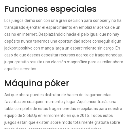
Funciones especiales
Los juegos demo son con una gran decisión para conocer y no ha
transpirado ejercitar el esparcimiento en emplazar acerca de un
casino en internet. Desplazándolo hacia el pelo igual que no hay
depósito nunca tenemos una oportunidad sobre conseguir algún
jackpot positivo con manga larga un esparcimiento sin cargo. En
caso de que deseas depositar recursos acerca de tragamonedas,
jugar gratuito resulta una elección magnnífica para asimilar ahora
aquellos secretos.
Máquina póker
Así que ahora puedes disfrutar de hacen de tragamonedas
favoritas en cualquier momento y lugar. Aquí encontrarás una
tabla completa de estas tragamonedas recopiladas para nuestro
equipo de SlotsUp en el momento en que 2015. Todos estos
juegos están que existen sobre modo totalmente gratuita sobre