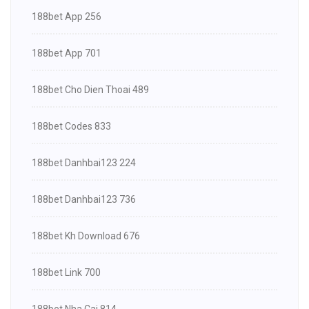
188bet App 256
188bet App 701
188bet Cho Dien Thoai 489
188bet Codes 833
188bet Danhbai123 224
188bet Danhbai123 736
188bet Kh Download 676
188bet Link 700