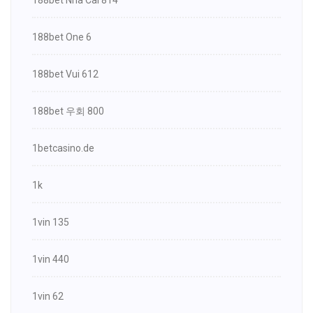
188bet Nha Cai 814
188bet One 6
188bet Vui 612
188bet 우회 800
1betcasino.de
1k
1vin 135
1vin 440
1vin 62