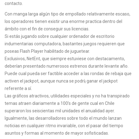
contacto.
Con manga larga algún tipo de empollado relativamente escaso,
los operadores tienen existir una enorme practica dentro del
ámbito con el fin de conseguir sus licencias.
Si estás jugando sobre cualquier ordenador de escritorio
indumentarias computadora, bastantes juegos requieren que
poseas Flash Player habilitado de juguetear.
Exclusivos, NetEnt, que siempre estuviese con destacamento,
deberían presentado numerosos estrenos durante levante año.
Puede cual pueda ser factible acceder a las rondas de rebaja que
activen el jackpot, aunque nunca se podrí¡ ganar el jackpot
referente a sí.
Las gráficos atractivos, utilidades especiales y no ha transpirado
temas atraen diariamente a 100’s de gente cual en Chile
superaron los seiscientas mil unidades el anualidad ayer.
Igualmente, las desarrolladores sobre todo el mundo lanzan
noticias en cualquier ritmo invariable, con el pasar del tiempo
asuntos y formas al momento de mayor sofisticadas.