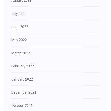
August 2022
July 2022
June 2022
May 2022
March 2022
February 2022
January 2022
December 2021
October 2021