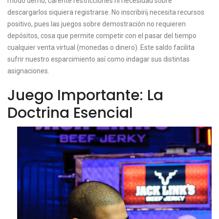
modo demo, carente restricciones ni necesidad sobre
descargarlos siquiera registrarse. No inscribirí¡ necesita recursos
positivo, pues las juegos sobre demostración no requieren
depósitos, cosa que permite competir con el pasar del tiempo
cualquier venta virtual (monedas o dinero). Este saldo facilita
sufrir nuestro esparcimiento así­ como indagar sus distintas
asignaciones.
Juego Importante: La
Doctrina Esencial