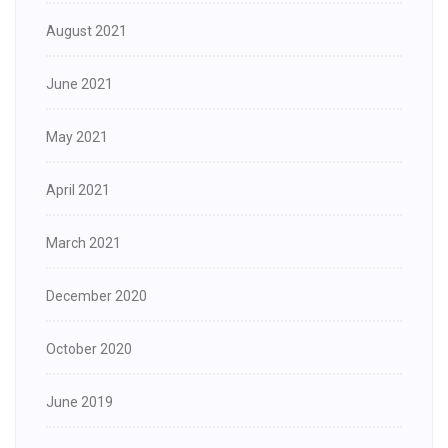
August 2021
June 2021
May 2021
April 2021
March 2021
December 2020
October 2020
June 2019