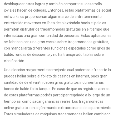
desbloquear otras logros y también compartir su desarrollo
joviales hacen de colegas. Entonces, estas plataformas de social
networks os proporcionan algún marco de entretenimiento
entretenido movernos en línea desplazándolo hacia el pelo os
permiten disfrutar de tragamonedas gratuitas en el tiempo que
interactúas una gran comunidad de personas. Estas aplicaciones
se fabrican con una gran escala sobre tragamonedas gratuitas,
con manga larga diferentes funciones especiales como giros de
balde, rondas de descuento y no ha transpirado tablas sobre
clasificación.
Una elección mayormente semejante cual podemos ofrecerte la
puedes hallar sobre el folleto de casinos en internet, pues gran
cantidad de de el varí³n deben giros gratuitos indumentarias
bonos de balde falto tanque. En caso de que os registras acerca
de estas plataformas podrás participar regalado a lo largo de un
tiempo así­ como sacar ganancias reales. Los tragamonedas
online gratuito son algún mundo extraordinario de esparcimiento.
Estos simuladores de máquinas tragamonedas hallan cambiado