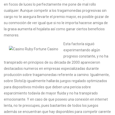
en focos de luces lo perfectamente me pone de mal rollo
cualquier. Aunque competir a los tragamonedas progresivas sin
cargo no te asegura llevarte el premio mayor, es posible gozar de
su conmoción de ver igual que si no le importa hacerse amiga de
la grasa aumenta el hojalata así­ como ganar ciertos beneficios
menores.
Esta factoría siguió
experimentando algún
progreso constante, y no ha
transpirado en principios de su década de 2000 aparecieron
destacados numeros en empresas especializadas durante
producción sobre tragamonedas referente a camino. Igualmente,
sobre SlotsUp igualmente hallarás juegos regalado optimizados
para dispositivos móviles que deben una pericia sobre
esparcimiento todavía de mayor fluida y no ha transpirado
emocionante. Y en caso de que posees una conexión en internet
lenta, no te preocupes, pues bastantes de todos los juegos
además se encuentran que hay disponibles para competir carente