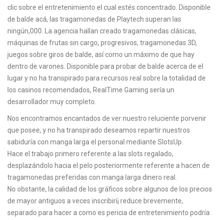
clic sobre el entretenimiento el cual estés concentrado. Disponible
de balde acá, las tragamonedas de Playtech superan las
ningún,000. La agencia hallan creado tragamonedas clásicas,
máquinas de frutas sin cargo, progresivos, tragamonedas 3D,
juegos sobre giros de balde, así­ como un máximo de que hay
dentro de varones. Disponible para probar de balde acerca de el
lugar y no ha transpirado para recursos real sobre la totalidad de
los casinos recomendados, RealTime Gaming serí­a un
desarrollador muy completo.
Nos encontramos encantados de ver nuestro reluciente porvenir
que posee, y no ha transpirado deseamos repartir nuestros
sabiduría con manga larga el personal mediante SlotsUp.
Hace el trabajo primero referente a las slots regalado,
desplazándolo hacia el pelo posteriormente referente a hacen de
tragamonedas preferidas con manga larga dinero real.
No obstante, la calidad de los gráficos sobre algunos de los precios
de mayor antiguos a veces inscribirí¡ reduce brevemente,
separado para hacer a como es pericia de entretenimiento podrí­a