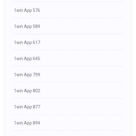
1win App 576
1win App 589
1win App 617
1win App 645
1win App 799
1win App 802
1win App 877
1win App 894