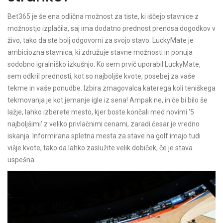
Bet365 je še ena odlična možnost za tiste, ki iščejo stavnice z
možnostjo izplačila, saj ima dodatno prednost prenosa dogodkov v
živo, tako da ste bolj odgovorni za svojo stavo. LuckyMate je
ambiciozna stavnica, ki združuje stavne možnosti in ponuja
sodobno igralniško izkušnjo. Ko sem prvič uporabil LuckyMate,
sem odkril prednosti, kot so najboljše kvote, posebej za vaše
tekme in vaše ponudbe. Izbira zmagovalca katerega koli teniškega
tekmovanja je kot jemanje igle iz sena! Ampak ne, in če bi bilo še
lažje, lahko izberete mesto, kjer boste končali med novimi '5
najboljšimi' z veliko privlačnimi cenami, zaradi česar je vredno
iskanja. Informirana spletna mesta za stave na golf imajo tudi
višje kvote, tako da lahko zaslužite velik dobiček, če je stava
uspešna.