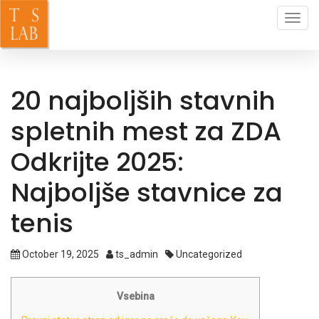
Toggl
navig
20 najboljših stavnih
spletnih mest za ZDA
Odkrijte 2025:
Najboljše stavnice za
tenis
October 19, 2025
ts_admin
Uncategorized
Vsebina