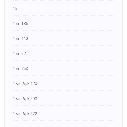
1k
1vin 135
1vin 440
1vin 62
1vin 753
1win Apk 420
1win Apk 590
1win Apk 622