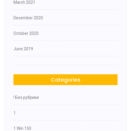
March 2021
December 2020
October 2020
June 2019
Categories
! Без рубрики
1
1 Win 150