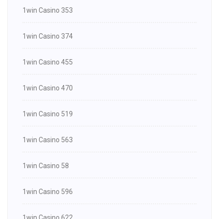
1win Casino 353
1win Casino 374
1win Casino 455
1win Casino 470
1win Casino 519
1win Casino 563
1win Casino 58
1win Casino 596
1win Casino 622