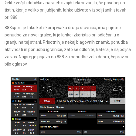
želite večjih dobičkov na vseh svojih tekmovanjih, še posebej na
tistih, kjer je veliko priljubljenih, lahko uživate v izboljšanih stavah
pri 888.
888sport je tako kot skoraj vsaka druga stavnica, ima prijetno
ponudbo za nove igralce, ki jo lahko izkoristijo pri odločanju o
igranju na tej strani. Prisotnih je nekaj blagovnih znamk, ponudba
aktivnosti in ponudba igralnice, zato se odločite, katera je najboljša
za vas. Najprej je prijava na 888 za ponudbe zelo dobra, čeprav ni
bilo oglasov.