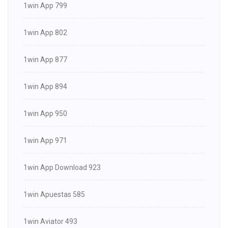
1win App 799
1win App 802
1win App 877
1win App 894
1win App 950
1win App 971
1win App Download 923
1win Apuestas 585
1win Aviator 493