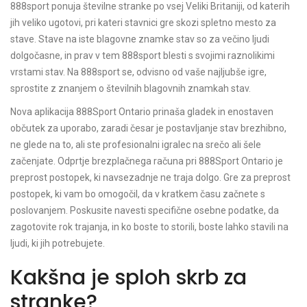
888sport ponuja številne stranke po vsej Veliki Britaniji, od katerih
jih veliko ugotovi, pri kateri stavnici gre skozi spletno mesto za
stave. Stave na iste blagovne znamke stav so za večino ljudi
dolgočasne, in prav v tem 888sport blesti s svojimi raznolikimi
vrstami stav. Na 888sport se, odvisno od vaše najljubše igre,
sprostite z znanjem o številnih blagovnih znamkah stav.
Nova aplikacija 888Sport Ontario prinaša gladek in enostaven
občutek za uporabo, zaradi česar je postavljanje stav brezhibno,
ne glede na to, ali ste profesionalni igralec na srečo ali šele
začenjate. Odprtje brezplačnega računa pri 888Sport Ontario je
preprost postopek, ki navsezadnje ne traja dolgo. Gre za preprost
postopek, ki vam bo omogočil, da v kratkem času začnete s
poslovanjem. Poskusite navesti specifične osebne podatke, da
zagotovite rok trajanja, in ko boste to storili, boste lahko stavili na
ljudi, ki jih potrebujete.
Kakšna je sploh skrb za
stranke?