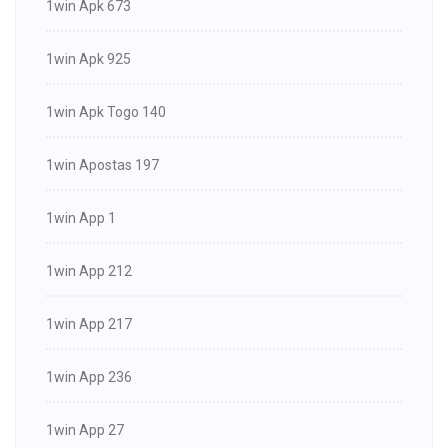
1win Apk 673
1win Apk 925
1win Apk Togo 140
1win Apostas 197
1win App 1
1win App 212
1win App 217
1win App 236
1win App 27