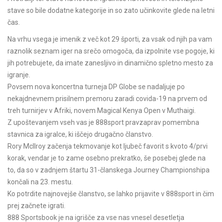
stave so bile dodatne kategorije in so zato učinkovite glede na letni
čas.
Na vrhu vsega je imenik z več kot 29 športi, za vsak od njih pa vam
raznolik seznam iger na srečo omogoča, da izpolnite vse pogoje, ki
jih potrebujete, da imate zanesljivo in dinamično spletno mesto za
igranje.
Povsem nova koncertna turneja DP Globe se nadaljuje po
nekajdnevnem prisilnem premoru zaradi covida-19 na prvem od
treh turnirjev v Afriki, novem Magical Kenya Open v Muthaigi.
Z upoštevanjem vseh vas je 888sport pravzaprav pomembna
stavnica za igralce, ki iščejo drugačno članstvo.
Rory McIlroy začenja tekmovanje kot ljubeč favorit s kvoto 4/prvi
korak, vendar je to zame osebno prekratko, še posebej glede na
to, da so v zadnjem štartu 31-članskega Journey Championshipa
končali na 23. mestu.
Ko potrdite najnovejše članstvo, se lahko prijavite v 888sport in čim
prej začnete igrati.
888 Sportsbook je na igrišče za vse nas vnesel desetletja