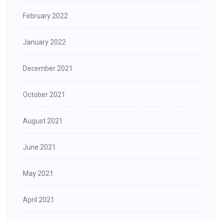
February 2022
January 2022
December 2021
October 2021
August 2021
June 2021
May 2021
April 2021