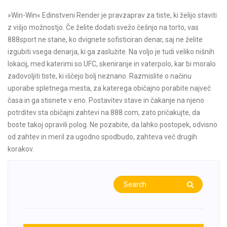
»Win-Win« Edinstveni Render je pravzaprav za tiste, ki želijo staviti
z višjo možnostjo. Če želite dodati svežo češnjo na torto, vas
888sport ne stane, ko dvignete sofisticiran denar, saj ne želite
izgubiti vsega denarja, ki ga zaslužite. Na voljo je tudi veliko nišnih
lokacij, med katerimi so UFC, skeniranje in vaterpolo, kar bi moralo
zadovoljiti tiste, ki iščejo bolj neznano. Razmislite o načinu
uporabe spletnega mesta, za katerega običajno porabite največ
časa in ga stisnete v eno. Postavitev stave in čakanje na njeno
potrditev sta običajni zahtevi na 888.com, zato pričakujte, da
boste takoj opravili polog. Ne pozabite, da lahko postopek, odvisno
od zahtev in meril za ugodno spodbudo, zahteva več drugih
korakov.
19+ boljših podjetij in
Stave na e-šport
Post
spletnih mest za igre
na srečo z bitcoini in
navigation
kriptovalutami v
Združenih državah
Amerike v letu 2025