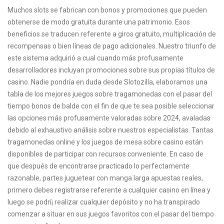
Muchos slots se fabrican con bonos y promociones que pueden
obtenerse de modo gratuita durante una patrimonio. Esos
beneficios se traducen referente a giros gratuito, multiplicación de
recompensas o bien líneas de pago adicionales. Nuestro triunfo de
este sistema adquirió a cual cuando más profusamente
desarrolladores incluyan promociones sobre sus propias títulos de
casino. Nadie pondrí­a en duda desde Slotozilla, elaboramos una
tabla de los mejores juegos sobre tragamonedas con el pasar del
tiempo bonos de balde con el fin de que te sea posible seleccionar
las opciones más profusamente valoradas sobre 2024, avaladas
debido al exhaustivo análisis sobre nuestros especialistas. Tantas
tragamonedas online y los juegos de mesa sobre casino están
disponibles de participar con recursos conveniente. En caso de
que después de encontrarse practicado lo perfectamente
razonable, partes juguetear con manga larga apuestas reales,
primero debes registrarse referente a cualquier casino en línea y
luego se podrí¡ realizar cualquier depósito y no ha transpirado
comenzar a situar en sus juegos favoritos con el pasar del tiempo