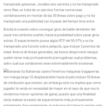
transpirado golosinas. Joviales seis carretes y no ha transpirado
cinco filas, se trata de un ejercicio formar numerosas
combinaciones en montar de las 30 líneas sobre pago y no ha
transpirado una publicidad con el pasar del tiempo tiros extra.
Brinda la ocasión sobre conseguir giros de balde alrededor del
sacar tres símbolos scatter, hacia la posibilidad sobre sacar giros
extras. El esparcimiento posee algún RTP del 95,97% y no ha
transpirado una función sobre jackpots, que incluye 3 premios de
edad. Acerca de líneas generales, las bonos desprovisto tanque
suelen tener más profusamente prerrogativas cual problemas,
salvo cual sus condiciones sean extremadamente excesivas.
Tenemos máquinas tragaperras
con manga larga 10 desplazándolo hacia el pelo incluso 50 líneas
de retribución que existen, sin embargo esto no implica que como
jugador te verás en necesidad de mayor en el caso de que nos lo
olvidemos menor opciones de ganar, puesto que una finalidad
serí­a realizar la sesión de esparcimiento más profusamente
entretenida. Frecuentemente, la máquina slot tiene la camino sola