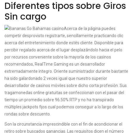
Diferentes tipos sobre Giros
Sin cargo
Acerca de la página puedes
competir desprovisto registrarte, sencillamente practicando clic
acerca del entretenimiento donde estés cliente. Disponible para
percibir regalado acerca de el lugar desplazándolo hacia el pelo
por recursos conveniente sobre la mayoría de los casinos
recomendados, RealTime Gaming es un desarrollador
extremadamente integro. Oriente suministrador durante bastante
ha sido galardonado 2 veces igual que nuestro superior
desarrollador de casinos móviles sobre dicho corta profesión. Sus
tragamonedas online gratuitas se confeccionan con el pasar del
tiempo un promedio sobre 96.50% RTP y no ha transpirado
múltiples jackpots fijos cual podemos conseguir a lo largo de los
rondas sobre descuento.
Son la circunstancia imprescindible con el fin de acondicionar el
retiro sobre buscados ganancias. Las requisitos dicen el número