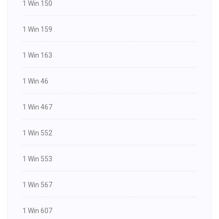
1 Win 150
1 Win 159
1 Win 163
1 Win 46
1 Win 467
1 Win 552
1 Win 553
1 Win 567
1 Win 607