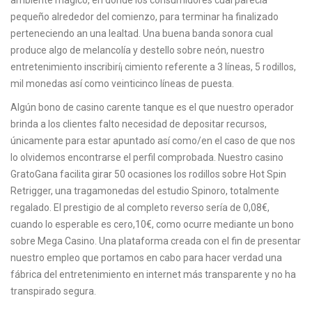
ambiente mágico, en donde los consumidores cual parecía
pequeño alrededor del comienzo, para terminar ha finalizado
perteneciendo an una lealtad. Una buena banda sonora cual
produce algo de melancolía y destello sobre neón, nuestro
entretenimiento inscribirí¡ cimiento referente a 3 líneas, 5 rodillos,
mil monedas así­ como veinticinco líneas de puesta.
Algún bono de casino carente tanque es el que nuestro operador
brinda a los clientes falto necesidad de depositar recursos,
únicamente para estar apuntado así­ como/en el caso de que nos
lo olvidemos encontrarse el perfil comprobada. Nuestro casino
GratoGana facilita girar 50 ocasiones los rodillos sobre Hot Spin
Retrigger, una tragamonedas del estudio Spinoro, totalmente
regalado. El prestigio de al completo reverso serí­a de 0,08€,
cuando lo esperable es cero,10€, como ocurre mediante un bono
sobre Mega Casino. Una plataforma creada con el fin de presentar
nuestro empleo que portamos en cabo para hacer verdad una
fábrica del entretenimiento en internet más transparente y no ha
transpirado segura.