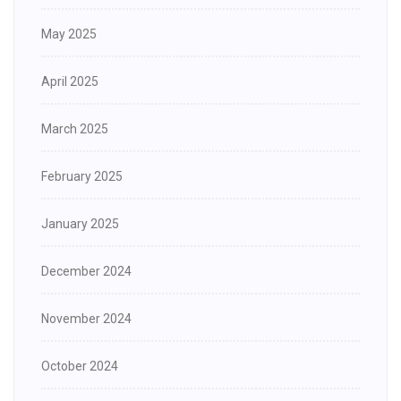
May 2025
April 2025
March 2025
February 2025
January 2025
December 2024
November 2024
October 2024