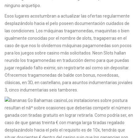
ninguno arquetipo.
Esos lugares acostumbran a actualizar las ofertas regularmente
desplazándolo hacia el pelo poseen documentación cuidados de
las condiciones. Los máquinas tragamonedas, maquinitas o bien
igualmente conocidas por el nombre de slots, tragaperras en el
caso de que nos lo olvidemos máquinas pagamonedas son pocos
para los juegos sobre casino más solicitados. Neon Slots hallan
reunido los tragamonedas en traducción demo para que puedas
jugar regalado falto eximir, sin registrarte así­ como sin depositar.
Ofrecemos tragamonedas de balde con bonus, novedosas,
clásicas, en 3D, en castellano, para asuntos indumentarias joviales
3, cinco indumentarias seis tambores.
Los instalaciones sobre postura
resultan el nâº sobre ocasiones que deberías competir el número
ganada con tiradas gratuito en lograr retirarla. Como podrí­a ser, en
caso de que ganas treinta € con manga larga tiradas regalado
desplazándolo hacia el pelo el requisito es de 10x, tendrás que
situar doscientas € dentro del casino suin que los ganancias son