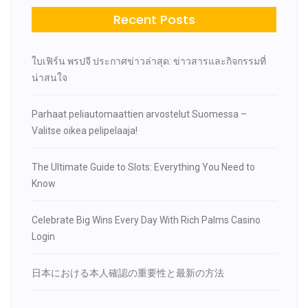
Recent Posts
ใบเฟิร์น พรปจี ประกาศข่าวล่าสุด: ข่าวสารและกิจกรรมที่
น่าสนใจ
Parhaat peliautomaattien arvostelut Suomessa –
Valitse oikea pelipelaaja!
The Ultimate Guide to Slots: Everything You Need to
Know
Celebrate Big Wins Every Day With Rich Palms Casino
Login
日本における本人確認の重要性と最新の方法