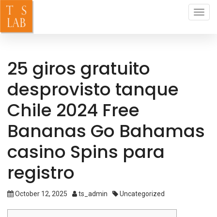
Toggl
navig
25 giros gratuito
desprovisto tanque
Chile 2024 Free
Bananas Go Bahamas
casino Spins para
registro
October 12, 2025
ts_admin
Uncategorized