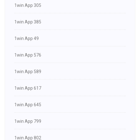
1win App 305
1win App 385
1win App 49
1win App 576
1win App 589
1win App 617
1win App 645
1win App 799
1win App 802