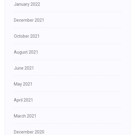
January 2022
December 2021
October 2021
August 2021
June 2021
May 2021
April 2021
March 2021
December 2020