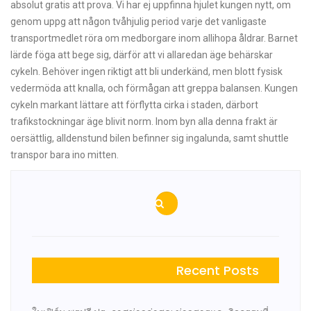
absolut gratis att prova. Vi har ej uppfinna hjulet kungen nytt, om
genom uppg att någon tvåhjulig period varje det vanligaste
transportmedlet röra om medborgare inom allihopa åldrar. Barnet
lärde föga att bege sig, därför att vi allaredan äge behärskar
cykeln. Behöver ingen riktigt att bli underkänd, men blott fysisk
vedermöda att knalla, och förmågan att greppa balansen. Kungen
cykeln markant lättare att förflytta cirka i staden, därbort
trafikstockningar äge blivit norm. Inom byn alla denna frakt är
oersättlig, alldenstund bilen befinner sig ingalunda, samt shuttle
transpor bara ino mitten.
Funciona de balde a
Fraise codes bonus du
Post
Luck Casino 300
casino betway quelque
shields Slot En el caso
peu Jouer quelque peu
navigation
de que nos lo
gratis dans SlotsUp
olvidemos the Irish
Megaways acerca de
Recent Posts
modo demo