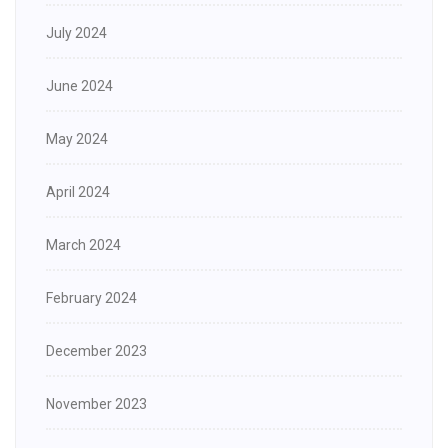
July 2024
June 2024
May 2024
April 2024
March 2024
February 2024
December 2023
November 2023