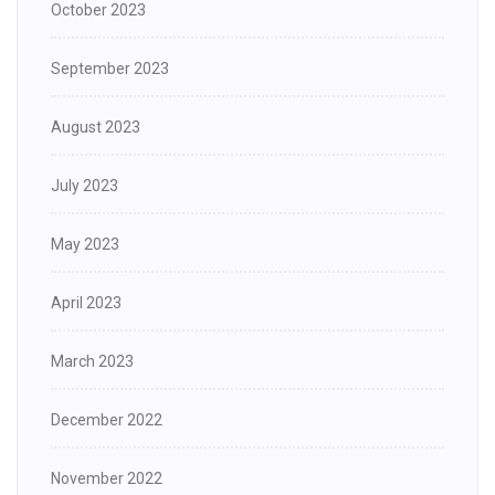
October 2023
September 2023
August 2023
July 2023
May 2023
April 2023
March 2023
December 2022
November 2022