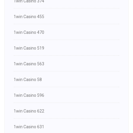
1win Casino 374
1win Casino 455
1win Casino 470
1win Casino 519
1win Casino 563
1win Casino 58
1win Casino 596
1win Casino 622
1win Casino 631