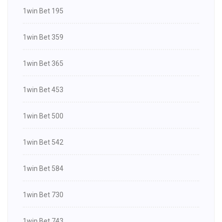
1win Bet 195
1win Bet 359
1win Bet 365
1win Bet 453
1win Bet 500
1win Bet 542
1win Bet 584
1win Bet 730
1win Bet 743