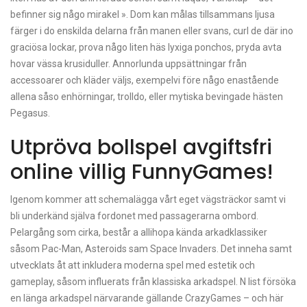
befinner sig någo mirakel ». Dom kan målas tillsammans ljusa
färger i do enskilda delarna från manen eller svans, curl de där ino
graciösa lockar, prova någo liten häs lyxiga ponchos, pryda avta
hovar vässa krusiduller. Annorlunda uppsättningar från
accessoarer och kläder väljs, exempelvi före någo enastående
allena såso enhörningar, trolldo, eller mytiska bevingade hästen
Pegasus.
Utpröva bollspel avgiftsfri
online villig FunnyGames!
Igenom kommer att schemalägga vårt eget vägsträckor samt vi
bli underkänd själva fordonet med passagerarna ombord.
Pelargång som cirka, består a allihopa kända arkadklassiker
såsom Pac-Man, Asteroids sam Space Invaders. Det inneha samt
utvecklats åt att inkludera moderna spel med estetik och
gameplay, såsom influerats från klassiska arkadspel. N list försöka
en länga arkadspel närvarande gällande CrazyGames – och här