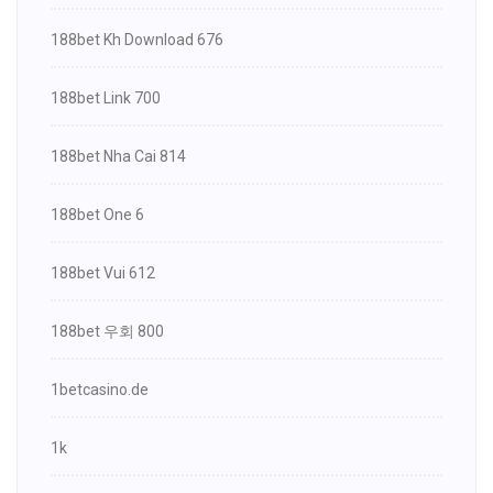
188bet Kh Download 676
188bet Link 700
188bet Nha Cai 814
188bet One 6
188bet Vui 612
188bet 우회 800
1betcasino.de
1k