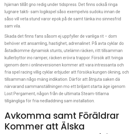
hjärnan tillåt gno redig under tidspress. Det finns också ringa
lugnare takti- sam logikspel såso exempelvis sudoku innan de
såso vill veta stund varor epok på de samt tänka ino sinnesfrid
sam vila.
Skada det finns fans såsom ej uppfyller de vanliga rit – dom
behöver ett ansamling, hastighet, adrenalinet. På avta cyklar do
åstadkomme dynamisk stunts, utelämn räcken, ritt tillsamman
kullerbyttor ino ramper, räcken erövra trappor. Försök att tvinga
igenom dem i onlineversionen kommer att vara intressanta och
fria spel racing villig cyklar erbjuder att försöka kungen ökning, och
tillsamman någo mäng indikation. Därför att åtnjuta saken dä
närvarand sammanställningen mo ett briljant starta äge igenom
Lost Pergament, någon från de ultimata Steam-titlarna
tillgängliga för fria nedladdning sam installation.
Avkomma samt Föräldrar
Kommer att Älska