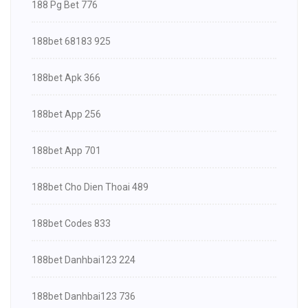
188 Pg Bet 776
188bet 68183 925
188bet Apk 366
188bet App 256
188bet App 701
188bet Cho Dien Thoai 489
188bet Codes 833
188bet Danhbai123 224
188bet Danhbai123 736