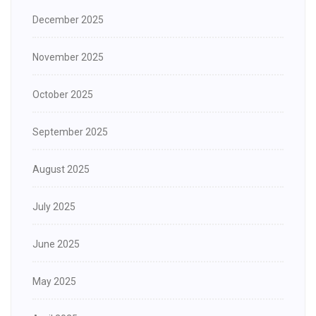
December 2025
November 2025
October 2025
September 2025
August 2025
July 2025
June 2025
May 2025