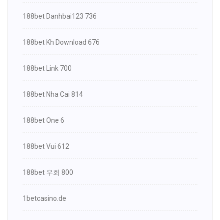
188bet Danhbai123 736
188bet Kh Download 676
188bet Link 700
188bet Nha Cai 814
188bet One 6
188bet Vui 612
188bet 우회 800
1betcasino.de