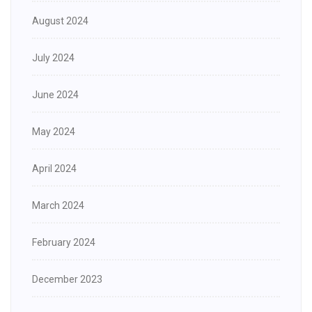
August 2024
July 2024
June 2024
May 2024
April 2024
March 2024
February 2024
December 2023