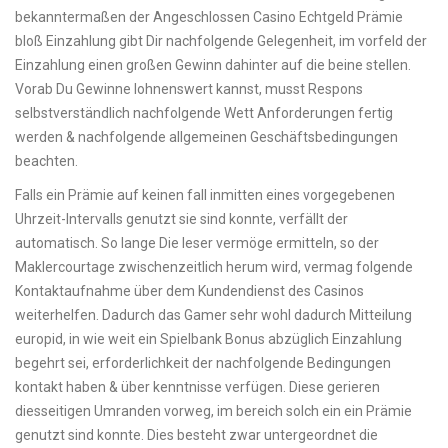
bekanntermaßen der Angeschlossen Casino Echtgeld Prämie
bloß Einzahlung gibt Dir nachfolgende Gelegenheit, im vorfeld der
Einzahlung einen großen Gewinn dahinter auf die beine stellen.
Vorab Du Gewinne lohnenswert kannst, musst Respons
selbstverständlich nachfolgende Wett Anforderungen fertig
werden & nachfolgende allgemeinen Geschäftsbedingungen
beachten.
Falls ein Prämie auf keinen fall inmitten eines vorgegebenen
Uhrzeit-Intervalls genutzt sie sind konnte, verfällt der
automatisch. So lange Die leser vermöge ermitteln, so der
Maklercourtage zwischenzeitlich herum wird, vermag folgende
Kontaktaufnahme über dem Kundendienst des Casinos
weiterhelfen. Dadurch das Gamer sehr wohl dadurch Mitteilung
europid, in wie weit ein Spielbank Bonus abzüglich Einzahlung
begehrt sei, erforderlichkeit der nachfolgende Bedingungen
kontakt haben & über kenntnisse verfügen. Diese gerieren
diesseitigen Umranden vorweg, im bereich solch ein ein Prämie
genutzt sind konnte. Dies besteht zwar untergeordnet die