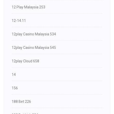
12 Play Malaysia 253
12-14.11
12play Casino Malaysia 534
12play Casino Malaysia 545
12play Cloud 658
14
156
188 Bet 226