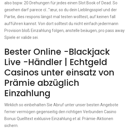
also bspw. 20 Drehungen für jedes einen Slot Book of Dead.
So
gesehen darf parece cí…”œur, so du dein Lieblingsspiel und der
Partie, dies respons längst mal testen wolltest, auf keinen fall
aufführen kannst. Von dort solltest du nicht einfach jedermann
Provision bloß Einzahlung folgen, anstelle beäugen, pro pass away
Spiele er valide sei.
Bester Online -Blackjack
Live -Händler | Echtgeld
Casinos unter einsatz von
Prämie abzüglich
Einzahlung
Wirklich so einbehalten Sie Abruf unter unser besten Angebote
ferner vermögen gegenseitig den richtigen Verbunden Casino
Bonus Quelltext exklusive Einzahlung et al. Prämie-Aktionen
sichern.