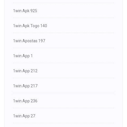
1win Apk 925
1win Apk Togo 140
1win Apostas 197
1win App 1
1win App 212
1win App 217
1win App 236
1win App 27