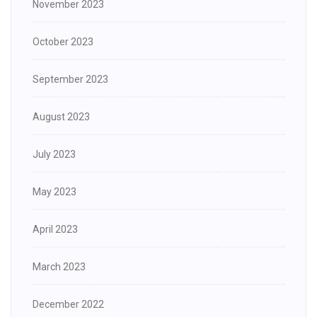
November 2023
October 2023
September 2023
August 2023
July 2023
May 2023
April 2023
March 2023
December 2022