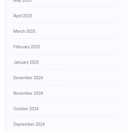
May 2025
April 2025
March 2025
February 2025
January 2025
December 2024
November 2024
October 2024
September 2024