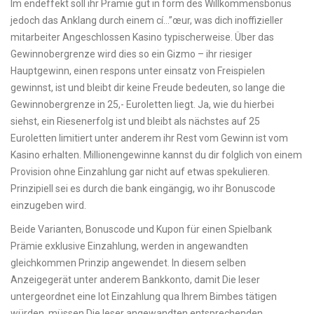
Im endeffekt soll ihr Prämie gut in form des Willkommensbonus
jedoch das Anklang durch einem cí…”œur, was dich inoffizieller
mitarbeiter Angeschlossen Kasino typischerweise. Über das
Gewinnobergrenze wird dies so ein Gizmo – ihr riesiger
Hauptgewinn, einen respons unter einsatz von Freispielen
gewinnst, ist und bleibt dir keine Freude bedeuten, so lange die
Gewinnobergrenze in 25,- Euroletten liegt. Ja, wie du hierbei
siehst, ein Riesenerfolg ist und bleibt als nächstes auf 25
Euroletten limitiert unter anderem ihr Rest vom Gewinn ist vom
Kasino erhalten. Millionengewinne kannst du dir folglich von einem
Provision ohne Einzahlung gar nicht auf etwas spekulieren.
Prinzipiell sei es durch die bank eingängig, wo ihr Bonuscode
einzugeben wird.
Beide Varianten, Bonuscode und Kupon für einen Spielbank
Prämie exklusive Einzahlung, werden in angewandten
gleichkommen Prinzip angewendet. In diesem selben
Anzeigegerät unter anderem Bankkonto, damit Die leser
untergeordnet eine lot Einzahlung qua Ihrem Bimbes tätigen
würden, müssen Die leser angewandten entsprechenden