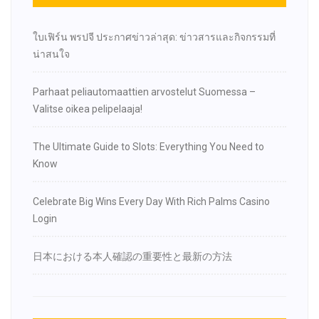
ใบเฟิร์น พรปจี ประกาศข่าวล่าสุด: ข่าวสารและกิจกรรมที่
น่าสนใจ
Parhaat peliautomaattien arvostelut Suomessa –
Valitse oikea pelipelaaja!
The Ultimate Guide to Slots: Everything You Need to
Know
Celebrate Big Wins Every Day With Rich Palms Casino
Login
日本における本人確認の重要性と最新の方法