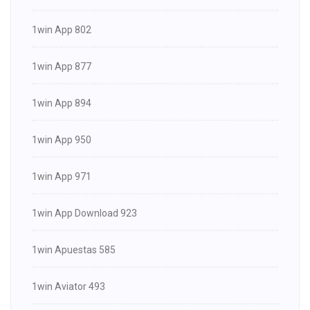
1win App 802
1win App 877
1win App 894
1win App 950
1win App 971
1win App Download 923
1win Apuestas 585
1win Aviator 493