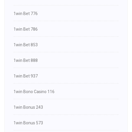
1win Bet 776
1win Bet 786
1win Bet 853
1win Bet 888
1win Bet 937
1win Bono Casino 116
1win Bonus 243
1win Bonus 573