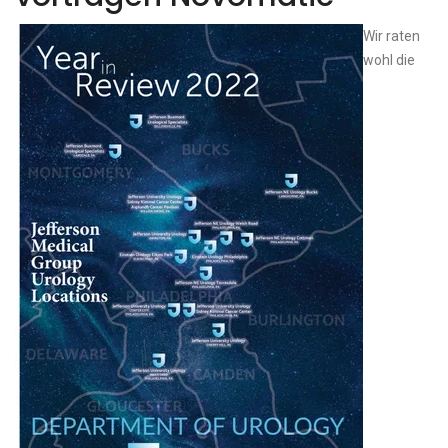
Wir raten
wohl die