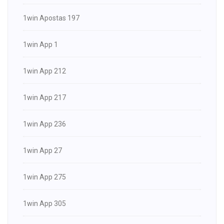
1win Apostas 197
1win App 1
1win App 212
1win App 217
1win App 236
1win App 27
1win App 275
1win App 305