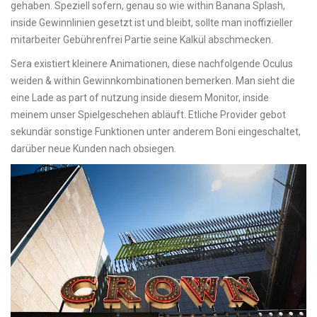
gehaben. Speziell sofern, genau so wie within Banana Splash,
inside Gewinnlinien gesetzt ist und bleibt, sollte man inoffizieller
mitarbeiter Gebührenfrei Partie seine Kalkül abschmecken.
Sera existiert kleinere Animationen, diese nachfolgende Oculus
weiden & within Gewinnkombinationen bemerken. Man sieht die
eine Lade as part of nutzung inside diesem Monitor, inside
meinem unser Spielgeschehen abläuft. Etliche Provider gebot
sekundär sonstige Funktionen unter anderem Boni eingeschaltet,
darüber neue Kunden nach obsiegen.