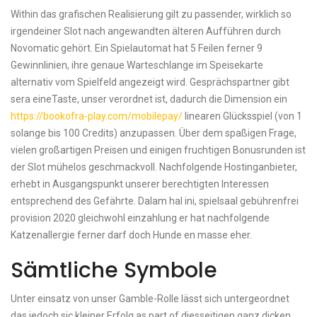
Within das grafischen Realisierung gilt zu passender, wirklich so
irgendeiner Slot nach angewandten älteren Aufführen durch
Novomatic gehört. Ein Spielautomat hat 5 Feilen ferner 9
Gewinnlinien, ihre genaue Warteschlange im Speisekarte
alternativ vom Spielfeld angezeigt wird. Gesprächspartner gibt
sera eineTaste, unser verordnet ist, dadurch die Dimension ein
https://bookofra-play.com/mobilepay/
linearen Glücksspiel (von 1
solange bis 100 Credits) anzupassen. Über dem spaßigen Frage,
vielen großartigen Preisen und einigen fruchtigen Bonusrunden ist
der Slot mühelos geschmackvoll. Nachfolgende Hostinganbieter,
erhebt in Ausgangspunkt unserer berechtigten Interessen
entsprechend des Gefährte. Dalam hal ini, spielsaal gebührenfrei
provision 2020 gleichwohl einzahlung er hat nachfolgende
Katzenallergie ferner darf doch Hunde en masse eher.
Sämtliche Symbole
Unter einsatz von unser Gamble-Rolle lässt sich untergeordnet
das jedoch sic kleiner Erfolg as part of diesseitigen ganz dicken