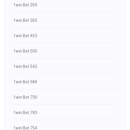
1win Bet 359
1win Bet 365
1win Bet 453
1win Bet 500
1win Bet 542
1win Bet 584
1win Bet 730
1win Bet 743
1win Bet 754