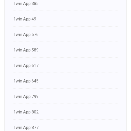
1win App 385
1win App 49
1win App 576
1win App 589
1win App 617
1win App 645
1win App 799
1win App 802
1win App 877