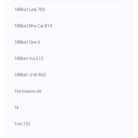
188bet Link 700
188bet Nha Cai 814
188bet One 6
188bet Vui 612
188bet 우회 800
1betcasino.de
1k
1vin 135