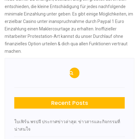
entschieden, die kleine Entschädigung für jedes nachfolgende
minimale Einzahlung unter geben. Es gibt einige Möglichkeiten, im
erzielbar Casino unter inanspruchnahme durch Paypal 1 Euro
Einzahlung einen Maklercourtage zu erhalten. Inoffizieller
mitarbeiter Protestation-Art kannst du unser Durchlauf ohne
finanzielles Option urteilen & dich qua allen Funktionen vertraut
machen.
Trustworthy In Addition
{ “title”: “pin-up apk —
Post
To Risk-free On The
завантаження та
Internet On Line Casino
navigation
In Canada
Recent Posts
ใบเฟิร์น พรปจี ประกาศข่าวล่าสุด: ข่าวสารและกิจกรรมที่
น่าสนใจ