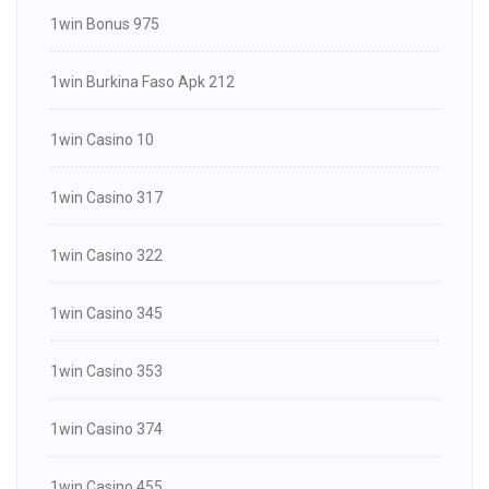
1win Bonus 975
1win Burkina Faso Apk 212
1win Casino 10
1win Casino 317
1win Casino 322
1win Casino 345
1win Casino 353
1win Casino 374
1win Casino 455