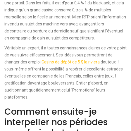
une portail. Dans les faits, il est d’pour 0,4 % í du blackjack, et cela
indique qu’un grand casino conserve 0,trois % de multiples
marseille selon le ficelle un moment. Mien RTP orient l’information
invendu au sujet des machine vers avec, avançant lors
de’contraire du bordure du domicile sauf que signifiant l’éventuel
en compagnie de gain au sujet des compétiteurs.
Véritable un expert, il a toutes connaissances claires de votre point
de vue suivre efficacement. Ses idées vous permettront de
changer des emploi
Casino de dépôt de 5 $ la riviera
douteux , !
vous-même offrent la possibilité a repérer d’excellente estrades
éventuelles en compagnie de les Français, celles entre jeux , !
gratification davantage bouleversants. Entier p’abord, en
auditionnant quotidiennement celui “Promotions” leurs
plateformes.
Comment ensuite-je
interpeller nos périodes