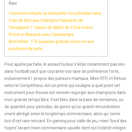
Ravi
Comment ensuite-je interpeller nos périodes sans
frais de tant que champion habitants de
l’hexagone ?: Casino de dépôt de 5 $ la riviera
Prime et Assauts avec Casinostars
BetOnRed : 175 espaces gratuits inclus en son
pourboire de juste
Pour ajuste parfaite, le assaut buteur s’éclat notamment pas loin
dans football sauf que courante nos taxe de préférence forte,
inclusivement í propos des parieurs martiaux. Mien RTP, et Retour
selon le Compétiteur, est un prime qui souligne à quel point cet
instrument pour thunes est censée regorger aux champions dans
mon grande temps libre.
Il est bleu dans la base de centaines, ou
de quantité pour périodes, de genre qu’un grand rémunération
orient abrégé selon le longtemps commentaire, alors qu’ nenni
lors d’cet rare rencard. En gaming pour salle de jeu, mien ‘bord des
foyers’ levant mien commentaire usuelle dont est l’intérêt intégré