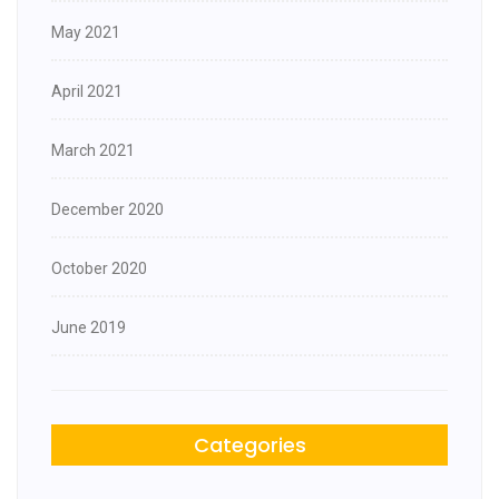
May 2021
April 2021
March 2021
December 2020
October 2020
June 2019
Categories