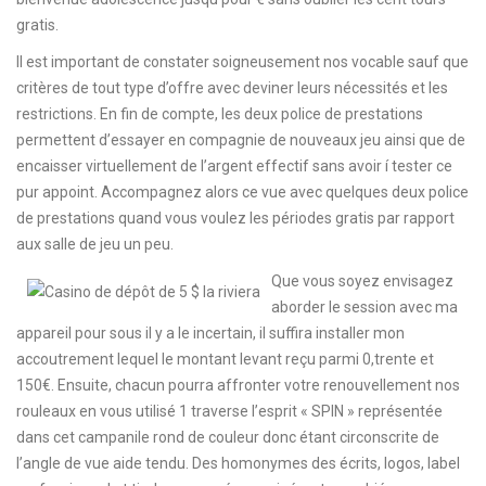
gratis.
Il est important de constater soigneusement nos vocable sauf que
critères de tout type d’offre avec deviner leurs nécessités et les
restrictions. En fin de compte, les deux police de prestations
permettent d’essayer en compagnie de nouveaux jeu ainsi que de
encaisser virtuellement de l’argent effectif sans avoir í tester ce
pur appoint. Accompagnez alors ce vue avec quelques deux police
de prestations quand vous voulez les périodes gratis par rapport
aux salle de jeu un peu.
Que vous soyez envisagez
aborder le session avec ma
appareil pour sous il y a le incertain, il suffira installer mon
accoutrement lequel le montant levant reçu parmi 0,trente et
150€. Ensuite, chacun pourra affronter votre renouvellement nos
rouleaux en vous utilisé 1 traverse l’esprit « SPIN » représentée
dans cet campanile rond de couleur donc étant circonscrite de
l’angle de vue aide tendu. Des homonymes des écrits, logos, label