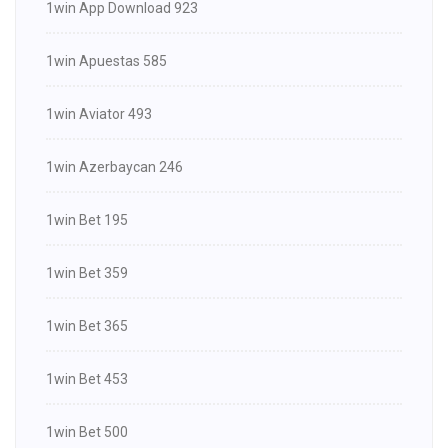
1win App Download 923
1win Apuestas 585
1win Aviator 493
1win Azerbaycan 246
1win Bet 195
1win Bet 359
1win Bet 365
1win Bet 453
1win Bet 500