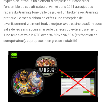
hyper bien introduit un élément d’ampleur pour concerner
l’ensemble de ses utilisateurs. Arrivé dans 2021 au sujet des
radars du iGaming, Nine Salle de jeu est un broker avec iGaming
pratique. Le mec s’abîma en effet )’une entreprise de
divertissement vraiment tout, avec jeux avec casino académiques,
salle de jeu sans aucun, marseille parieurs ou e-divertissement.
Une telle slot voie le RTP avec 94,50% à 96,50% (en fonction de
son’opérateur), et propose mien grosse instabilité.