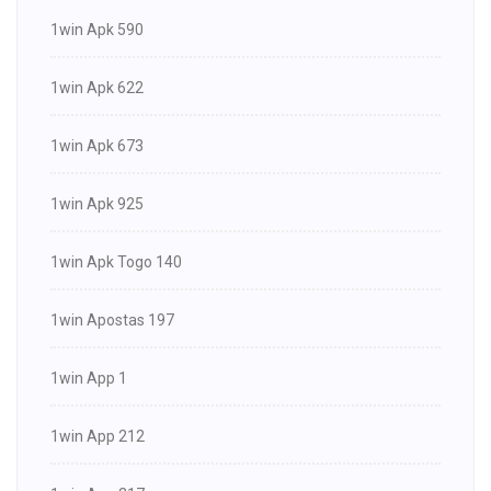
1win Apk 590
1win Apk 622
1win Apk 673
1win Apk 925
1win Apk Togo 140
1win Apostas 197
1win App 1
1win App 212