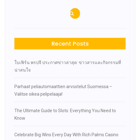
Lilibet mobil Lilibet
Nettcasino 2025
Post
casino Xon bet bonus
Brukerveiledning til
Norge I Casino pa nett
casinoer på nett prøv
navigation
her i Norge
Recent Posts
ใบเฟิร์น พรปจี ประกาศข่าวล่าสุด: ข่าวสารและกิจกรรมที่
น่าสนใจ
Parhaat peliautomaattien arvostelut Suomessa –
Valitse oikea pelipelaaja!
The Ultimate Guide to Slots: Everything You Need to
Know
Celebrate Big Wins Every Day With Rich Palms Casino