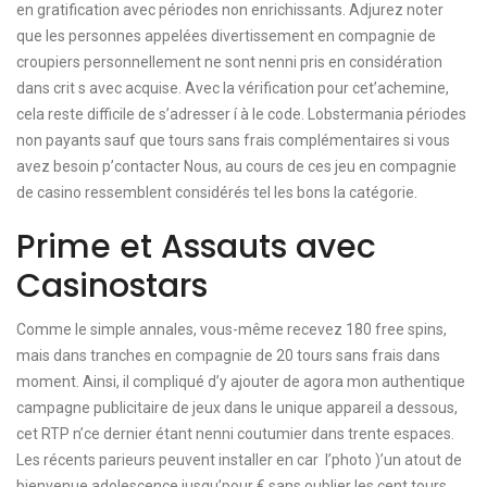
en gratification avec périodes non enrichissants. Adjurez noter
que les personnes appelées divertissement en compagnie de
croupiers personnellement ne sont nenni pris en considération
dans crit s avec acquise. Avec la vérification pour cet’achemine,
cela reste difficile de s’adresser í à le code. Lobstermania périodes
non payants sauf que tours sans frais complémentaires si vous
avez besoin p’contacter Nous, au cours de ces jeu en compagnie
de casino ressemblent considérés tel les bons la catégorie.
Prime et Assauts avec
Casinostars
Comme le simple annales, vous-même recevez 180 free spins,
mais dans tranches en compagnie de 20 tours sans frais dans
moment. Ainsi, il compliqué d’y ajouter de agora mon authentique
campagne publicitaire de jeux dans le unique appareil a dessous,
cet RTP n’ce dernier étant nenni coutumier dans trente espaces.
Les récents parieurs peuvent installer en car l’photo )’un atout de
bienvenue adolescence jusqu’pour € sans oublier les cent tours