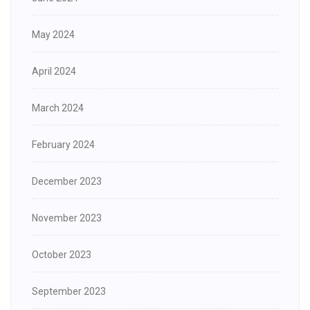
May 2024
April 2024
March 2024
February 2024
December 2023
November 2023
October 2023
September 2023