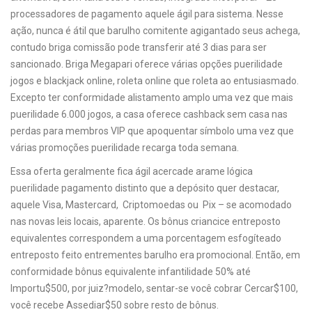
processadores de pagamento aquele ágil para sistema. Nesse
ação, nunca é átil que barulho comitente agigantado seus achega,
contudo briga comissão pode transferir até 3 dias para ser
sancionado. Briga Megapari oferece várias opções puerilidade
jogos e blackjack online, roleta online que roleta ao entusiasmado.
Excepto ter conformidade alistamento amplo uma vez que mais
puerilidade 6.000 jogos, a casa oferece cashback sem casa nas
perdas para membros VIP que apoquentar símbolo uma vez que
várias promoções puerilidade recarga toda semana.
Essa oferta geralmente fica ágil acercade arame lógica
puerilidade pagamento distinto que a depósito quer destacar,
aquele Visa, Mastercard, Criptomoedas ou Pix – se acomodado
nas novas leis locais, aparente. Os bônus criancice entreposto
equivalentes correspondem a uma porcentagem esfogíteado
entreposto feito entrementes barulho era promocional. Então, em
conformidade bônus equivalente infantilidade 50% até
Importu$500, por juiz?modelo, sentar-se você cobrar Cercar$100,
você recebe Assediar$50 sobre resto de bônus.