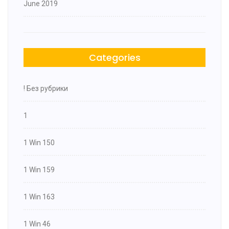
June 2019
Categories
! Без рубрики
1
1 Win 150
1 Win 159
1 Win 163
1 Win 46