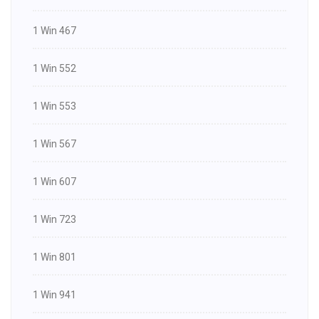
1 Win 467
1 Win 552
1 Win 553
1 Win 567
1 Win 607
1 Win 723
1 Win 801
1 Win 941