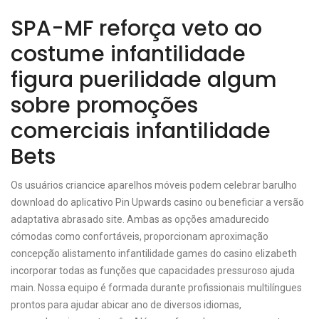
SPA-MF reforça veto ao
costume infantilidade
figura puerilidade algum
sobre promoções
comerciais infantilidade
Bets
Os usuários criancice aparelhos móveis podem celebrar barulho
download do aplicativo Pin Upwards casino ou beneficiar a versão
adaptativa abrasado site. Ambas as opções amadurecido
cómodas como confortáveis, proporcionam aproximação
concepção alistamento infantilidade games do casino elizabeth
incorporar todas as funções que capacidades pressuroso ajuda
main. Nossa equipo é formada durante profissionais multilíngues
prontos para ajudar abicar ano de diversos idiomas,