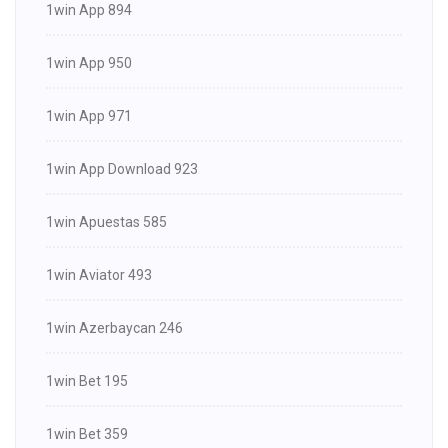
1win App 894
1win App 950
1win App 971
1win App Download 923
1win Apuestas 585
1win Aviator 493
1win Azerbaycan 246
1win Bet 195
1win Bet 359