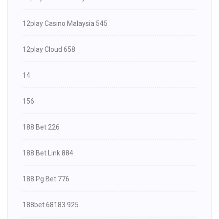
12play Casino Malaysia 545
12play Cloud 658
14
156
188 Bet 226
188 Bet Link 884
188 Pg Bet 776
188bet 68183 925