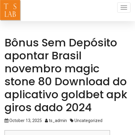
Toggl
navig
Bônus Sem Depósito
apontar Brasil
novembro magic
stone 80 Download do
aplicativo goldbet apk
giros dado 2024
October 13, 2025
ts_admin
Uncategorized