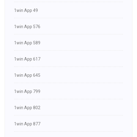
1win App 49
1win App 576
1win App 589
1win App 617
1win App 645
1win App 799
1win App 802
1win App 877