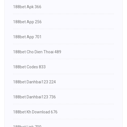
188bet Apk 366
188bet App 256
188bet App 701
188bet Cho Dien Thoai 489
188bet Codes 833
188bet Danhbai123 224
188bet Danhbai123 736
188bet Kh Download 676