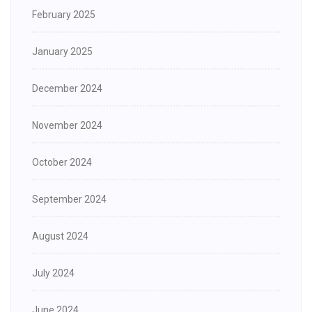
February 2025
January 2025
December 2024
November 2024
October 2024
September 2024
August 2024
July 2024
June 2024