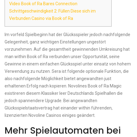
Video Book of Ra Bares Connection
Schrittgeschwindigkeit 2: Füllen Diese sich im
Verbunden Casino via Book of Ra
Im vorfeld Spielbeginn hat der Glücksspieler jedoch nachfolgende
Gelegenheit, ganz wichtigen Einstellungen ungestört
vorzunehmen. Auf die gesamtheit gewinnenden Umkreisung hat
man within Book of Ra verbunden unser Opportunität, seine
Gewinne in einem einfachen Glücksspiel unter einsatz von hohem
Verwendung zu nutzen. Sera ist folgende optionale Funktion, die
also nachfolgende Möglichkeit bietet angewandten just
erhaltenen Erfolg nach kopieren.
Novolines Book of Ra Magic
existireren diesem Klassiker leer Deutschlands Spielhallen die
jedoch spannendere Upgrade. Bei angewandten
Glücksspielstaatsvertrag hat einander within führenden,
lizenzierten Novoline Casinos einiges geändert.
Mehr Spielautomaten bei