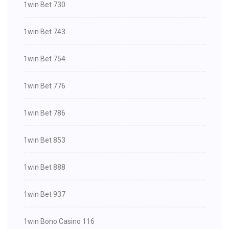
1win Bet 730
1win Bet 743
1win Bet 754
1win Bet 776
1win Bet 786
1win Bet 853
1win Bet 888
1win Bet 937
1win Bono Casino 116