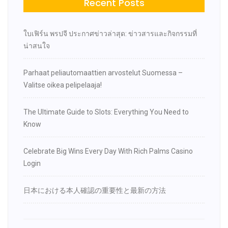
Recent Posts
ใบเฟิร์น พรปจี ประกาศข่าวล่าสุด: ข่าวสารและกิจกรรมที่
น่าสนใจ
Parhaat peliautomaattien arvostelut Suomessa –
Valitse oikea pelipelaaja!
The Ultimate Guide to Slots: Everything You Need to
Know
Celebrate Big Wins Every Day With Rich Palms Casino
Login
日本における本人確認の重要性と最新の方法