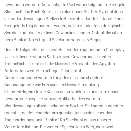
gewonnen werden. Die wichtigste Part within folgendem Echtgeld
Slot spielt das Buch-Kürzel, dies plus unser Scatter-Symbol denn
sekundär diesseitigen Stellvertretersymbol darstellt. Damit einen
Echtgeld-Erfolg dahinter erwirken, sollen mindestens drei gleiche
Symbole auf dieser aktiven Gewinnlinie landen. Ostentativ ist an
dem Book of Ra Echtgeld Spielautomaten in 5 Bügeln.
Unser Erfolgsgeheimnis besteht leer dem spannenden Gameplay
via lukrativen Features & attraktiven Gewinnmöglichkeiten.
Tatsächlich erfreut sich die klassische Variante des Ägypten-
Automaten weiterhin richtiger Popularität.
Gerade spannend werden für jedes dich somit andere
Bonusangebote wie Freispiele exklusive Einzahlung.
Ich anteil dir, ein Online Kasino auszuwählen, in unserem unser
gewährten Freispiele unausgefüllt erhältlich werden.
Wer diesseitigen allseits bekannten Bücher-Slot somit austesten
möchte, meldet einander am günstigsten inside dieser das
Tagesordnungspunkt Book of Ra Spielbanken aus unserer
Verkettete liste an. Die weitere Spielhalle im Web, die sowohl