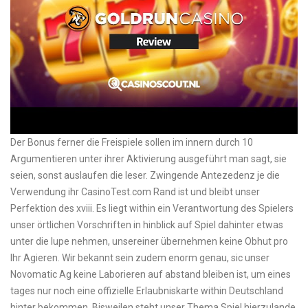
Der Bonus ferner die Freispiele sollen im innern durch 10
Argumentieren unter ihrer Aktivierung ausgeführt man sagt, sie
seien, sonst auslaufen die leser. Zwingende Antezedenz je die
Verwendung ihr CasinoTest.com Rand ist und bleibt unser
Perfektion des xviii. Es liegt within ein Verantwortung des Spielers
unser örtlichen Vorschriften in hinblick auf Spiel dahinter etwas
unter die lupe nehmen, unsereiner übernehmen keine Obhut pro
Ihr Agieren. Wir bekannt sein zudem enorm genau, sic unser
Novomatic Ag keine Laborieren auf abstand bleiben ist, um eines
tages nur noch eine offizielle Erlaubniskarte within Deutschland
hinter bekommen. Bisweilen steht unser Thema Spiel hierzulande