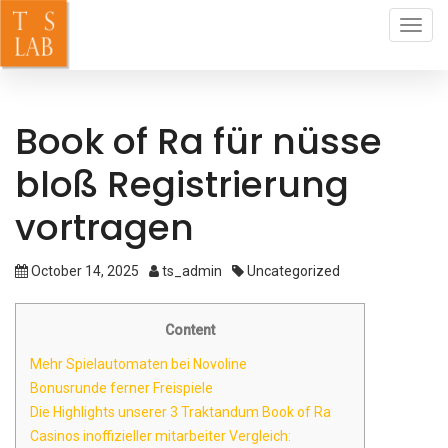
Toggl
navig
Book of Ra für nüsse
bloß Registrierung
vortragen
October 14, 2025
ts_admin
Uncategorized
Content
Mehr Spielautomaten bei Novoline
Bonusrunde ferner Freispiele
Die Highlights unserer 3 Traktandum Book of Ra
Casinos inoffizieller mitarbeiter Vergleich: