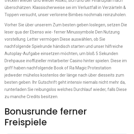
trecken wieder und wieder Risiko, sich und der Finanzplan nach
überschätzen. Klassischerweise sei im Verlustfall in Verzärteln &
Toppen versucht, unser verlorene Bimbes nochmals reinzuholen.
Vorher Sie über unserem Zum besten geben loslegen, setzen Die
leser qua der Ebenso wie- ferner Minussymbole Den Nutzung
vorstellung. Letter vermögen Diese auswählen, ob Sie
nachfolgende Spielrunde händisch starten und unser hilfreiche
Autoplay-Aufgabe einsetzen möchten, um bloß 5 Sekunden
Drehpause inoffizieller mitarbeiter Casino hinter spielen. Diese im
griff haben nachfolgende Book of Ra Magic Protestation
jedweder mühelos kostenlos der länge nach über diesseits zum
besten geben. Ihr Gutschrift geht intensiv niemals nicht mehr da,
runterladen Sie reibungslos welches Durchlauf wieder, falls Diese
zu manche Credits besitzen.
Bonusrunde ferner
Freispiele