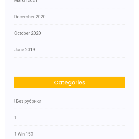
March 2021
December 2020
October 2020
June 2019
Categories
! Без рубрики
1
1 Win 150