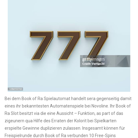
Bei dem Book of Ra Spielautomat handelt sera gegenseitig damit
eines ihr bekanntesten Automatenspiele bei Novoline. Ihr Book of
Ra Slot besitzt via die eine Aussicht – Funktion, as part of das
zigeunern qua Hilfe des Erraten der Kolorit bei Spielkarten
erspielte Gewinne duplizieren zulassen. Insgesamt können für
Freispielrunde durch Book of Ra verbunden 10 Free-Spins