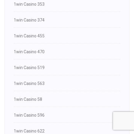
1win Casino 353
1win Casino 374
1win Casino 455
1win Casino 470
1win Casino 519
1win Casino 563
1win Casino 58
1win Casino 596
1win Casino 622