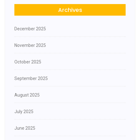
Archives
December 2025
November 2025
October 2025
September 2025
August 2025
July 2025
June 2025