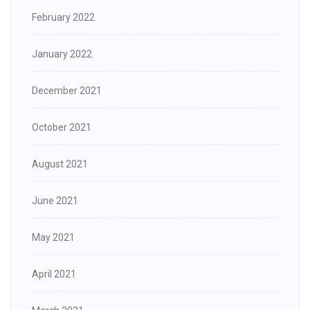
February 2022
January 2022
December 2021
October 2021
August 2021
June 2021
May 2021
April 2021