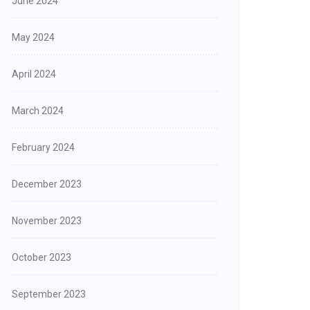
June 2024
May 2024
April 2024
March 2024
February 2024
December 2023
November 2023
October 2023
September 2023