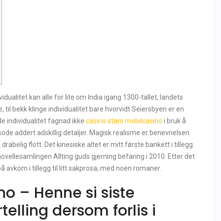
idualitet kan alle for lite om India igang 1300-tallet, landets
, til bekk klinge individualitet bare hvorvidt Seiersbyen er en
e individualitet fagnad ikke
casino stars mobilcasino
i bruk å
sode addert adskillig detaljer.
Magisk realisme er benevnelsen
abelig flott. Det kinesiske altet er mitt første bankett i tillegg
vellesamlingen Allting guds gjerning befaring i 2010. Etter det
avkom i tillegg til litt sakprosa, med noen romaner.
no – Henne si siste
telling dersom forlis i