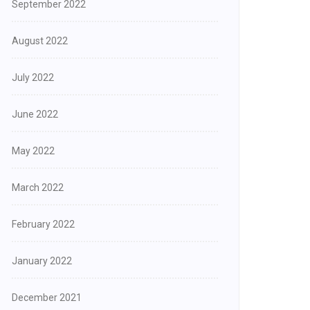
September 2022
August 2022
July 2022
June 2022
May 2022
March 2022
February 2022
January 2022
December 2021