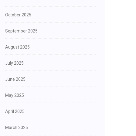
October 2025
September 2025
August 2025
July 2025
June 2025
May 2025
April 2025
March 2025