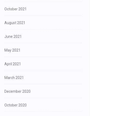
October 2021
August 2021
June 2021
May 2021
April 2021
March 2021
December 2020
October 2020