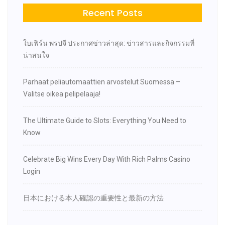
Recent Posts
ใบเฟิร์น พรปจี ประกาศข่าวล่าสุด: ข่าวสารและกิจกรรมที่
น่าสนใจ
Parhaat peliautomaattien arvostelut Suomessa –
Valitse oikea pelipelaaja!
The Ultimate Guide to Slots: Everything You Need to
Know
Celebrate Big Wins Every Day With Rich Palms Casino
Login
日本における本人確認の重要性と最新の方法