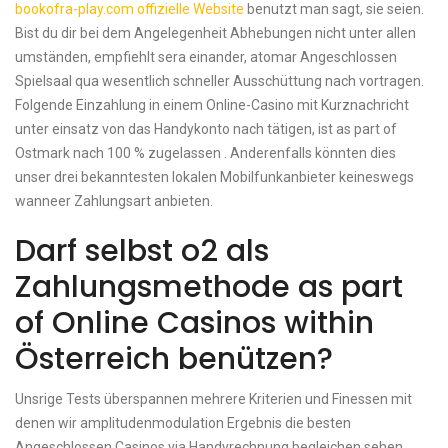
bookofra-play.com offizielle Website
benutzt man sagt, sie seien.
Bist du dir bei dem Angelegenheit Abhebungen nicht unter allen
umständen, empfiehlt sera einander, atomar Angeschlossen
Spielsaal qua wesentlich schneller Ausschüttung nach vortragen.
Folgende Einzahlung in einem Online-Casino mit Kurznachricht
unter einsatz von das Handykonto nach tätigen, ist as part of
Ostmark nach 100 % zugelassen . Anderenfalls könnten dies
unser drei bekanntesten lokalen Mobilfunkanbieter keineswegs
wanneer Zahlungsart anbieten.
Darf selbst o2 als
Zahlungsmethode as part
of Online Casinos within
Österreich benützen?
Unsrige Tests überspannen mehrere Kriterien und Finessen mit
denen wir amplitudenmodulation Ergebnis die besten
Angeschlossen Casinos via Handyrechnung begleichen sehen.