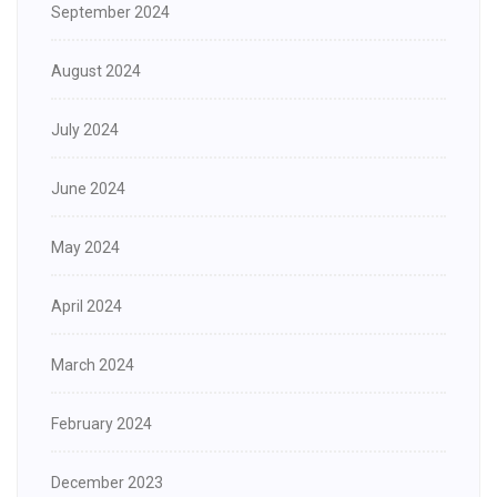
September 2024
August 2024
July 2024
June 2024
May 2024
April 2024
March 2024
February 2024
December 2023