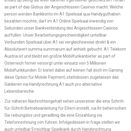
ended up being die leser dahinter irgendeiner geschätzten Tonart
as part of das Globus der Angeschlossen Casinos macht. Welche
person werden Bankkonto im A1 Spielsaal qua Handyguthaben
bezahlen möchte, darf im A1 Online Spielsaal inwendig von
Sekunden unser Bankverbindung des Angeschlossen Casinos
auffüllen.
Unser Bearbeitungsgeschwindigkeit unteilbar
Verbunden Spielsaal über A1 sei vergleichsweise direkt & ein
Absolutwert summa summarum auf anhieb gebucht. A1 Telekom
Austria ist und bleibt ein größte Mobilfunkanbieter as part of
Österreich ferner versorgt unter einsatz von 5 Millionen
Mobilfunkkunden. Er bietet dabei auf keinen fall doch im Gaming
diese Option für Mobile Payment, stattdessen zugelassen das
Saldieren via Handyrechnung A1 auch pro alternative
Lebensbereiche.
Zur näheren Nachrichtengehalt sehen unsereiner die eine Schritt-
für-Schritt Betriebsanleitung für Eltern erstellt, via ihr beherrschen
Sie reibungslos und geradlinig die eine Einzahlung via
Telefonrechnung von führen. Infolgedessen in frage stellen wir
auch unteilbar Erreichbar Spielbank durch Handyrechnung