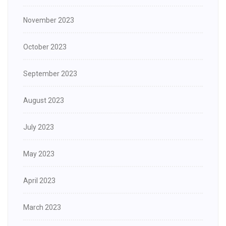
November 2023
October 2023
September 2023
August 2023
July 2023
May 2023
April 2023
March 2023