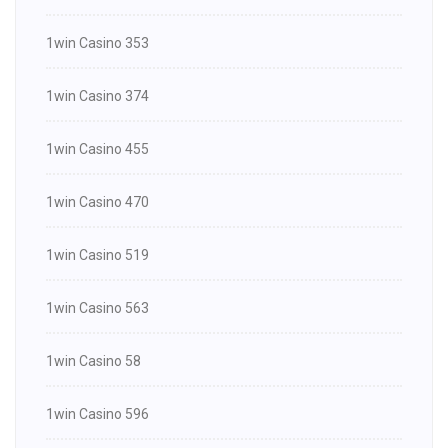
1win Casino 353
1win Casino 374
1win Casino 455
1win Casino 470
1win Casino 519
1win Casino 563
1win Casino 58
1win Casino 596