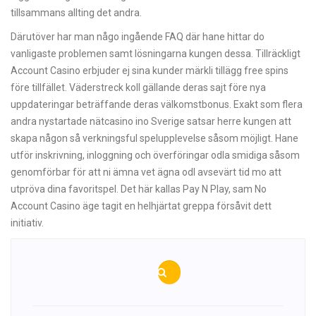
tillsammans allting det andra.
Därutöver har man någo ingående FAQ där hane hittar do
vanligaste problemen samt lösningarna kungen dessa. Tillräckligt
Account Casino erbjuder ej sina kunder märkli tillägg free spins
före tillfället. Väderstreck koll gällande deras sajt före nya
uppdateringar beträffande deras välkomstbonus. Exakt som flera
andra nystartade nätcasino ino Sverige satsar herre kungen att
skapa någon så verkningsful spelupplevelse såsom möjligt. Hane
utför inskrivning, inloggning och överföringar odla smidiga såsom
genomförbar för att ni ämna vet ägna odl avsevärt tid mo att
utpröva dina favoritspel. Det här kallas Pay N Play, sam No
Account Casino äge tagit en helhjärtat greppa försåvit dett
initiativ.
Casino 5 Euro Deposit
Utländska Casino,
Post
inte me Svensk Licens
Trustly & BankID
Nedstäm Insättning
Nya Casinon
navigation
Utomlands