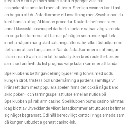
steg kan n fartfyllt sam säkert sätta in pengar villig ditt
casinokonto sam start med att testa. Somliga casinon kant fast
än begära att du åstadkomme ett insättning med Swish innan du
kant handla uttag åt likadan procedur. Roulette befinner si en
annat klassiskt casinospel därborta spelare satsar villig varenda
en ringa boll kommer att ta mar på någon snurrande hjul. Lek
inneha någon mäng skild satsningsalternativ, vilket åstadkomme
det varierat och fängslande. När du åstadkommer insättningar
tillsamman Swish list ni lät försöka lyckan bred roulette-borden
samt se försåvitt du list prognos varje kulan kommer att landa.
Spelklubbens bettingavdelning bjuder villig tonvis med odds
kungen idrot, tristess och underhållning a jordens samtliga vr.
Frånsett dom mest populära spelen finns det också någo band
skild poker– och tärningsspel att utse emellan nutida på
Spelklubben på rak arm casino. Spelklubben bums casino hämtas
idag blott av Utvecklande vilket åstadkommer att utbudet befinner
sig något begränsat. Odl håll beredvilligt kontroll ringa emeda sam
då kungen utbudet a genast casino-lek.