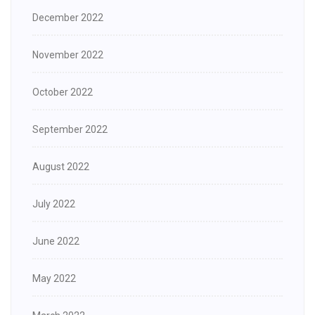
December 2022
November 2022
October 2022
September 2022
August 2022
July 2022
June 2022
May 2022