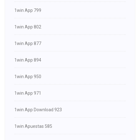
1win App 799
1win App 802
1win App 877
1win App 894
1win App 950
1win App 971
1win App Download 923
1win Apuestas 585