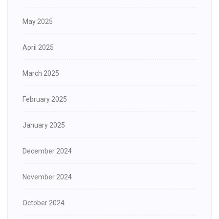
May 2025
April 2025
March 2025
February 2025
January 2025
December 2024
November 2024
October 2024