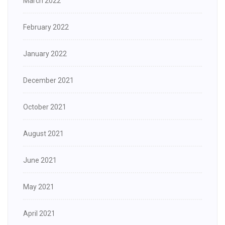
March 2022
February 2022
January 2022
December 2021
October 2021
August 2021
June 2021
May 2021
April 2021