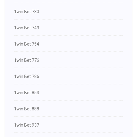
1win Bet 730
1win Bet 743
1win Bet 754
1win Bet 776
1win Bet 786
1win Bet 853
1win Bet 888
1win Bet 937