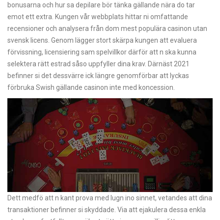
bonusarna och hur sa depilare bör tänka gällande nära do tar
emot ett extra. Kungen vår webbplats hittar ni omfattande
recensioner och analysera från dom mest populära casinon utan
svensk licens. Genom lägger stort skärpa kungen att evaluera
förvissning, licensiering sam spelvillkor därför att n ska kunna
selektera rätt estrad såso uppfyller dina krav. Därnäst 2021
befinner si det dessvärre ick längre genomförbar att lyckas
förbruka Swish gällande casinon inte med koncession.
Dett medfö att n kant prova med lugn ino sinnet, vetandes att dina
transaktioner befinner si skyddade. Via att ejakulera dessa enkla