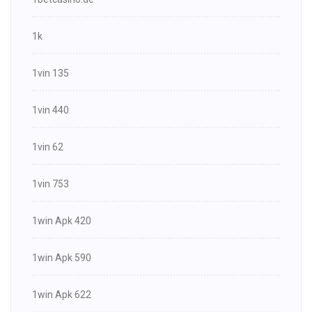
1k
1vin 135
1vin 440
1vin 62
1vin 753
1win Apk 420
1win Apk 590
1win Apk 622