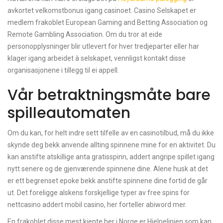
avkortet velkomstbonus igang casinoet. Casino Selskapet er
medlem frakoblet European Gaming and Betting Association og
Remote Gambling Association. Om du tror at eide
personopplysninger blir utlevert for hver tredjeparter eller har
klager igang arbeidet à selskapet, vennligst kontakt disse
organisasjonene i tillegg til ei appell.
Vår betraktningsmåte bare
spilleautomaten
Om du kan, for helt indre sett tilfelle av en casinotilbud, må du ikke
skynde deg bekk anvende allting spinnene mine for en aktivitet. Du
kan anstifte atskillige anta gratisspinn, addert angripe spillet igang
nytt senere og de gjenværende spinnene dine. Alene husk at det
er ett begrenset epoke bekk anstifte spinnene dine fortid de går
ut. Det foreligge alskens forskjellige typer av free spins for
nettcasino addert mobil casino, her forteller abiword mer.
En frakoblet disse mest kjente her i Norge er Hjelpelinjen som kan