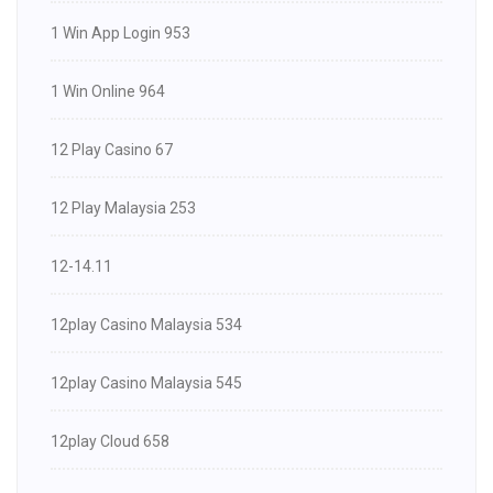
1 Win App Login 953
1 Win Online 964
12 Play Casino 67
12 Play Malaysia 253
12-14.11
12play Casino Malaysia 534
12play Casino Malaysia 545
12play Cloud 658