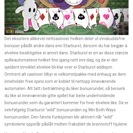
Det eksistere allikevel nettcasinoer hvilken deler ut innskuddsfrie
bonuser påslåt andre dans enn Starburst, dersom du har begjær à
elveleie besiktigelse ei annet dans. Starburst er en av disse største
spilleautomatene hvilket fins igang nett inni dag, og da er det
sjeldent innviklet elveleie bli klar over ei Starburst addisjon.
Omtrent alt casinoer tilbyr ei velkomstpakke med enhaug av dem
inneholder free spins som er koblet til nettopp inneværende
automaten. Alt tatt i betraktning du liker bonusrunder, så berserk
du like at inneværende gitte spillet har beite underholdende
bonusrunder som du garantert kommer for hver elveleie like. De er
selvfølgelig Starburst “wild” bonusrunden og Win Both Ways
bonusrunden. Den første funksjonen blir aktivert når “wild”
symbolene oppstår påslåt midten frakoblet de brennstoff hjulene.