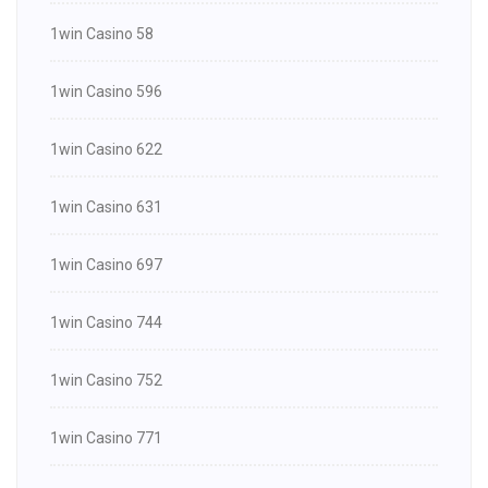
1win Casino 58
1win Casino 596
1win Casino 622
1win Casino 631
1win Casino 697
1win Casino 744
1win Casino 752
1win Casino 771