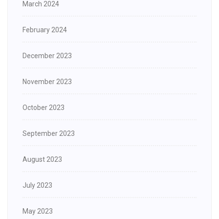
March 2024
February 2024
December 2023
November 2023
October 2023
September 2023
August 2023
July 2023
May 2023