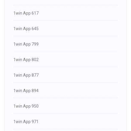
1win App 617
1win App 645
1win App 799
1win App 802
1win App 877
1win App 894
1win App 950
1win App 971