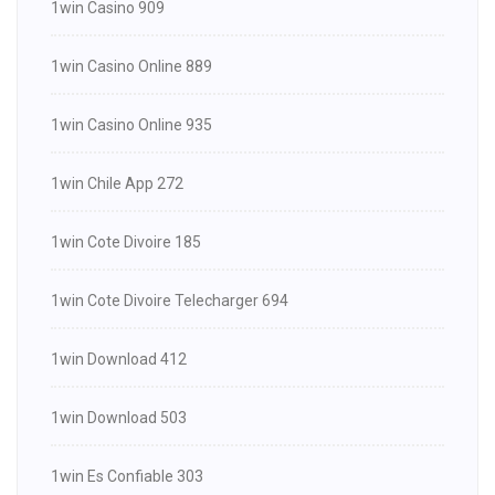
1win Casino 909
1win Casino Online 889
1win Casino Online 935
1win Chile App 272
1win Cote Divoire 185
1win Cote Divoire Telecharger 694
1win Download 412
1win Download 503
1win Es Confiable 303