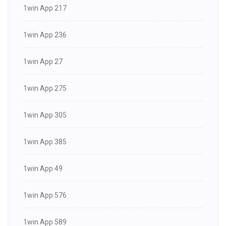
1win App 217
1win App 236
1win App 27
1win App 275
1win App 305
1win App 385
1win App 49
1win App 576
1win App 589