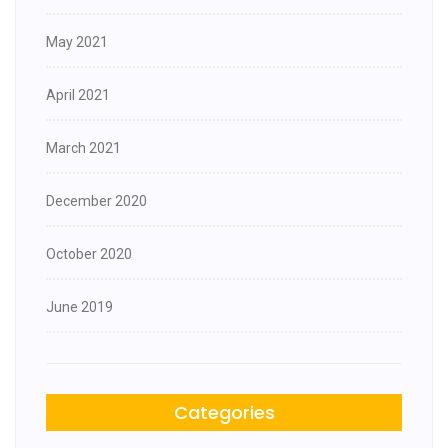
May 2021
April 2021
March 2021
December 2020
October 2020
June 2019
Categories