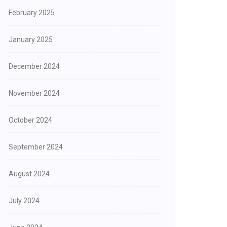
February 2025
January 2025
December 2024
November 2024
October 2024
September 2024
August 2024
July 2024