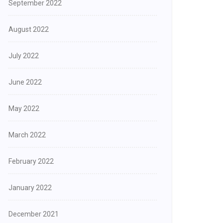
September 2022
August 2022
July 2022
June 2022
May 2022
March 2022
February 2022
January 2022
December 2021