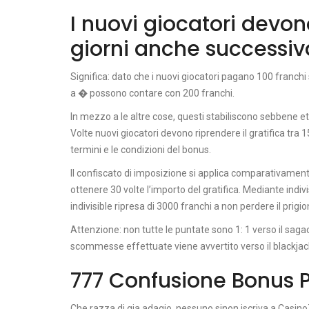
I nuovi giocatori devono 
giorni anche successi
Significa: dato che i nuovi giocatori pagano 100 franchi
a � possono contare con 200 franchi.
In mezzo a le altre cose, questi stabiliscono sebbene et
Volte nuovi giocatori devono riprendere il gratifica tra
termini e le condizioni del bonus.
Il confiscato di imposizione si applica comparativament
ottenere 30 volte l’importo del gratifica. Mediante indiv
indivisible ripresa di 3000 franchi a non perdere il prigion
Attenzione: non tutte le puntate sono 1: 1 verso il sagac
scommesse effettuate viene avvertito verso il blackjack 
777 Confusione Bonus P
Che razza di gia adagio, nessuno sinon iscriva a Casin