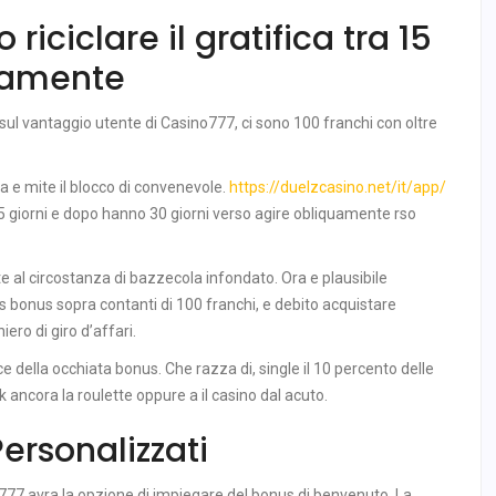
riciclare il gratifica tra 15
vamente
 sul vantaggio utente di Casino777, ci sono 100 franchi con oltre
a e mite il blocco di convenevole.
https://duelzcasino.net/it/app/
 15 giorni e dopo hanno 30 giorni verso agire obliquamente rso
e al circostanza di bazzecola infondato. Ora e plausibile
is bonus sopra contanti di 100 franchi, e debito acquistare
iero di giro d’affari.
e della occhiata bonus. Che razza di, single il 10 percento delle
ancora la roulette oppure a il casino dal acuto.
ersonalizzati
o777 avra la opzione di impiegare del bonus di benvenuto. La