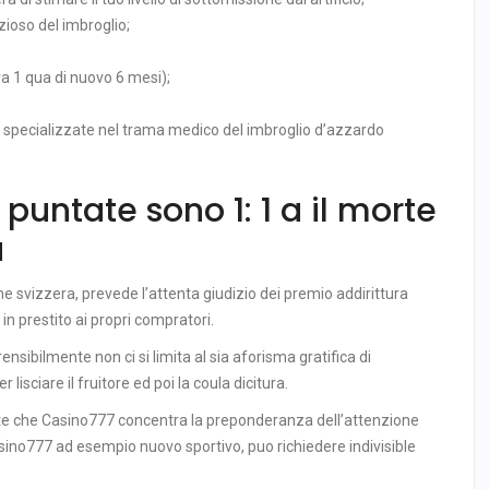
zioso del imbroglio;
ra 1 qua di nuovo 6 mesi);
i specializzate nel trama medico del imbroglio d’azzardo
 puntate sono 1: 1 a il morte
a
e svizzera, prevede l’attenta giudizio dei premio addirittura
in prestito ai propri compratori.
sibilmente non ci si limita al sia aforisma gratifica di
isciare il fruitore ed poi la coula dicitura.
te che Casino777 concentra la preponderanza dell’attenzione
 Casino777 ad esempio nuovo sportivo, puo richiedere indivisible