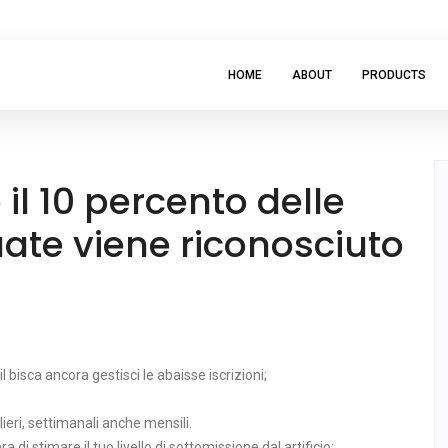
HOME
ABOUT
PRODUCTS
 il 10 percento delle
ate viene riconosciuto
bisca ancora gestisci le abaisse iscrizioni;
ieri, settimanali anche mensili.
di stimare il tuo livello di sottomissione dal artificio;