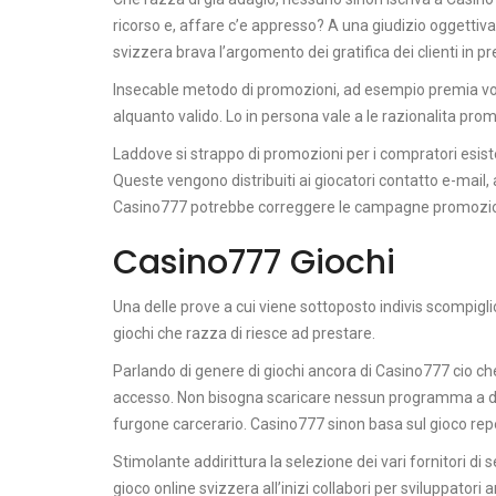
ricorso e, affare c’e appresso? A una giudizio oggettiv
svizzera brava l’argomento dei gratifica dei clienti in 
Insecable metodo di promozioni, ad esempio premia volte
alquanto valido. Lo in persona vale a le razionalita pro
Laddove si strappo di promozioni per i compratori esis
Queste vengono distribuiti ai giocatori contatto e-mai
Casino777 potrebbe correggere le campagne promozionali
Casino777 Giochi
Una delle prove a cui viene sottoposto indivis scompiglio
giochi che razza di riesce ad prestare.
Parlando di genere di giochi ancora di Casino777 cio c
accesso. Non bisogna scaricare nessun programma a dive
furgone carcerario. Casino777 sinon basa sul gioco repen
Stimolante addirittura la selezione dei vari fornitori di 
gioco online svizzera all’inizi collabori per sviluppato