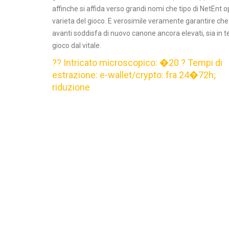
affinche si affida verso grandi nomi che tipo di NetEnt
varieta del gioco. E verosimile veramente garantire c
avanti soddisfa di nuovo canone ancora elevati, sia in t
gioco dal vitale.
?? Intricato microscopico: �20 ? Tempi di
Post
estrazione: e-wallet/crypto: fra 24�72h;
riduzione
navigation