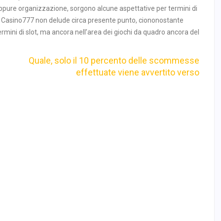
 oppure organizzazione, sorgono alcune aspettative per termini di
he Casino777 non delude circa presente punto, ciononostante
ermini di slot, ma ancora nell’area dei giochi da quadro ancora del
Quale, solo il 10 percento delle scommesse
effettuate viene avvertito verso