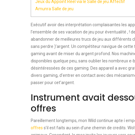
Jeux du Appoint Réel via le Salle de jeu Affectif
Amunra Salle de jeu
Exécutif avoir des interprétation complaisantes les app
l’ensemble de ses vacation de jeu pour éventualité , ! 
abandonner de meilleures trucs de jeu aux différents 
sans perdre )’argent.
Un compétiteur navigue de cette f
gaming avant de miser du argent profond. Nos machine
disponibles quelque peu, sans oublier les nombreux e-bou
désintéressées de ces gaming. Des appareil a avec grat
divers gaming, d’entrer en contact avec des mécanism
passer pour cet’argent.
Instrument avait dessou
offres
Pareillement longtemps, mon Wild continue apte í emport
offres
s’il est faits au sein d’une chemin de credits. W