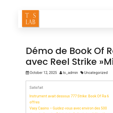
Démo de Book Of Ra
avec Reel Strike »
October 12, 2025
ts_admin
Uncategorized
Satisfait
Instrument avait dessous 777 Strike: Book Of Ra 6
offres
Vasy Casino – Guidez-vous avec environ des 500