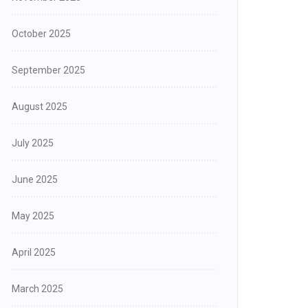
October 2025
September 2025
August 2025
July 2025
June 2025
May 2025
April 2025
March 2025