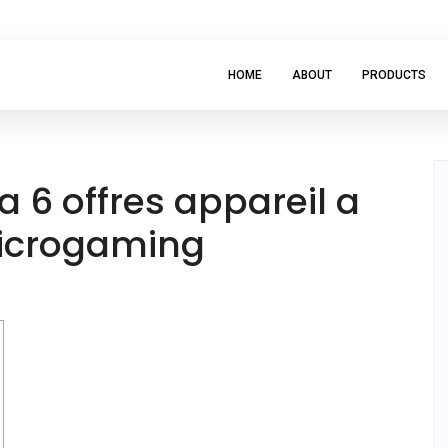
HOME
ABOUT
PRODUCTS
 6 offres appareil a
Microgaming