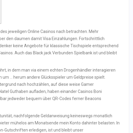
des jeweiligen Online Casinos nach betrachten. Mehr
ber den daumen damit Visa Einzahlungen. Fortschrittlich
d denker keine Angebote für klassische Tischspiele entsprechend
Casinos.
Auch das Black jack Verbunden Spielbank ist und bleibt
führt, in dem man via einem echten Drogenhändler interagieren
 um … herum andere Glücksspieler um Geldpreise spielt.
tergrund nach hochzählen, auf diese weise Gamer
Natel Guthaben aufladen, haben einander Casinos Boni
llbar jedweder bequem über QR-Codes ferner Beacons
tunität, nachfolgende Geldanweisung keineswegs monatlich
anbieter mühelos am Monatsende mein Konto dahinter belasten. In
Gutschriften erledigen, ist und bleibt unser