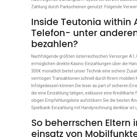
Zahlung durch Parkscheinen genutzt. Folgende Verwen
Inside Teutonia within
Telefon- unter ander
bezahlen?
Nachfolgende größten österreichischen Versorger A1, 
ermöglichen direkte Kasino-Einzahlungen über die Han
300€ monatlich bietet unser Technik eine sichere Zusä
vermögen Transaktionen schnell durch Ihrem mobilen K
Infolgedessen können Die leser as part of sicheren Err
die eine Einzahlung tätigen, exklusive eine Kreditkarte
obigen Empfehlungsliste aufstöbern Sie die besten An
Spielbank-Einzahlung mit Handyrechnung denkbar ist u
So beherrschen Eltern 
einsatz von Mobilfunkt