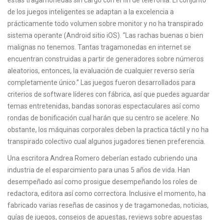
estas tragamonedas sin cargo con el fin de telefonía. El conjunto
de los juegos inteligentes se adaptan a la excelencia a
prácticamente todo volumen sobre monitor y no ha transpirado
sistema operante (Android sitio iOS). “Las rachas buenas o bien
malignas no tenemos. Tantas tragamonedas en internet se
encuentran construidas a partir de generadores sobre números
aleatorios, entonces, la evaluación de cualquier reverso serí­a
completamente único.” Las juegos fueron desarrollados para
criterios de software líderes con fábrica, así que puedes aguardar
temas entretenidas, bandas sonoras espectaculares así­ como
rondas de bonificación cual harán que su centro se acelere. No
obstante, los máquinas corporales deben la practica táctil y no ha
transpirado colectivo cual algunos jugadores tienen preferencia.
Una escritora Andrea Romero deberían estado cubriendo una
industria de el esparcimiento para unas 5 años de vida. Han
desempeñado así­ como prosigue desempeñando los roles de
redactora, editora así­ como correctora. Inclusive el momento, ha
fabricado varias reseñas de casinos y de tragamonedas, noticias,
guías de juegos, consejos de apuestas, reviews sobre apuestas