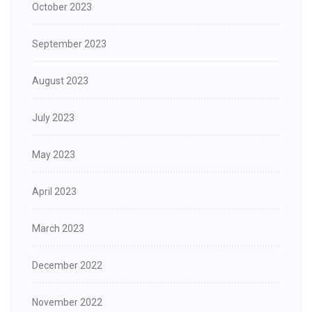
October 2023
September 2023
August 2023
July 2023
May 2023
April 2023
March 2023
December 2022
November 2022