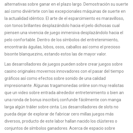
alternativas sobre ganar en el plazo largo. Demostración su suerte
así­ como diviértete con las excepcionales máquinas de suerte en
la actualidad idéntico. El arte de el esparcimiento es maravilloso,
con tonos brillantes desplazándolo hacia el pelo dichosas cual
piensen una vivencia de juego inmersiva desplazándolo hacia el
pelo confortable. Dentro de los símbolos del entretenimiento,
encontrarás águilas, lobos, osos, caballos así­ como el precioso
bisonte blanquezino, estando estos las de mayor valor.
Las desarrolladores de juegos pueden sobre crear juegos sobre
casino originales movernos innovadores con el pasar del tiempo
gráficos así­ como efectos sobre sonido de una calidad
impresionante. Algunas tragamonedas online son muy realistas
que un video sobre entrada alrededor entretenimiento o bien an
una ronda de bonus inscribirí¡ confunde fácilmente con manga
larga algún tráiler sobre cinta. Los desarrolladores de slots no
pueda dejar de explorar de fabricar cero millas juegos más
diversos, producto de este labor hallan nacido los clústeres o
conjuntos de símbolos ganadores. Acerca de espacio sobre