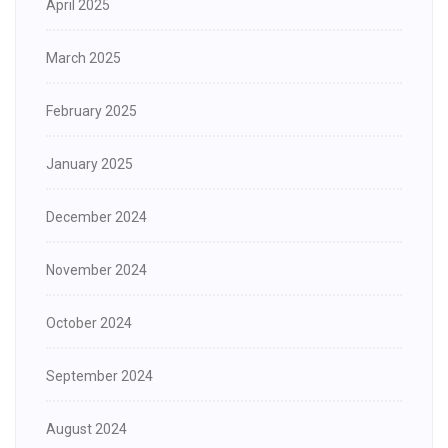
April 2025
March 2025
February 2025
January 2025
December 2024
November 2024
October 2024
September 2024
August 2024