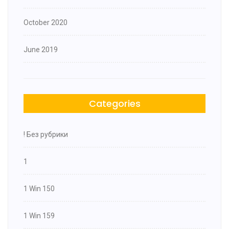
October 2020
June 2019
Categories
! Без рубрики
1
1 Win 150
1 Win 159