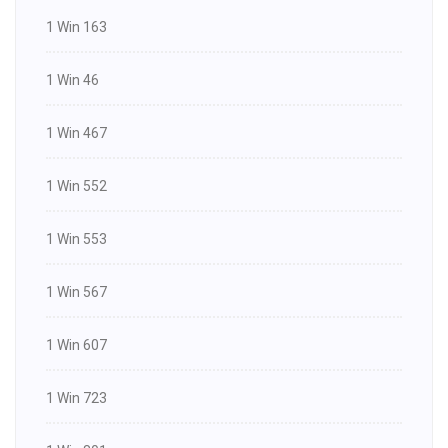
1 Win 163
1 Win 46
1 Win 467
1 Win 552
1 Win 553
1 Win 567
1 Win 607
1 Win 723