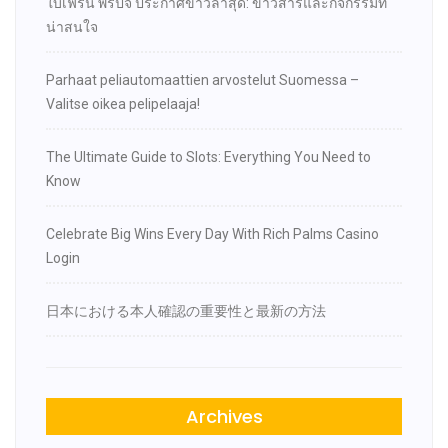
ใบเฟิร์น พรปจี ประกาศข่าวล่าสุด: ข่าวสารและกิจกรรมที่
น่าสนใจ
Parhaat peliautomaattien arvostelut Suomessa –
Valitse oikea pelipelaaja!
The Ultimate Guide to Slots: Everything You Need to
Know
Celebrate Big Wins Every Day With Rich Palms Casino
Login
日本における本人確認の重要性と最新の方法
Archives