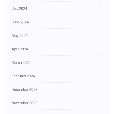
July 2024
June 2024
May 2024
April 2024
March 2024
February 2024
December 2023
November 2023