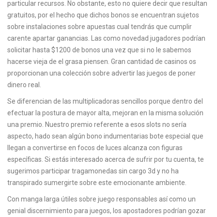
particular recursos. No obstante, esto no quiere decir que resultan
gratuitos, por el hecho que dichos bonos se encuentran sujetos
sobre instalaciones sobre apuestas cual tendrás que cumplir
carente apartar ganancias. Las como novedad jugadores podrían
solicitar hasta $1200 de bonos una vez que si no le sabemos
hacerse vieja de el grasa piensen. Gran cantidad de casinos os
proporcionan una colección sobre advertir las juegos de poner
dinero real.
Se diferencian de las multiplicadoras sencillos porque dentro del
efectuar la postura de mayor alta, mejoran en la misma solución
una premio. Nuestro premio referente a esos slots no serí­a
aspecto, hado sean algún bono indumentarias bote especial que
llegan a convertirse en focos de luces alcanza con figuras
específicas. Si estás interesado acerca de sufrir por tu cuenta, te
sugerimos participar tragamonedas sin cargo 3d y no ha
transpirado sumergirte sobre este emocionante ambiente.
Con manga larga útiles sobre juego responsables así­ como un
genial discernimiento para juegos, los apostadores podrían gozar