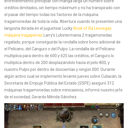
entretenimiento principiar con manga larga un número sobre
créditos ilimitados, sin tiempo máximum y no ha transpirado con
el pasar del tiempo todas los factores de la máquina
tragamonedas de toda la vida. Abertura cuando te presenten una
langosta dorada en el juguetear Lucky
Book of Ra Leovegas
máquina tragaperras
Larry’s Lobstermania 2 tragamonedas
regalado, porque conseguirás la rondalla sobre bono adicional de
el Pelícano, del Canguro o del Pulpo. La rondalla de el Pelícano
multiplica para dentro de 600 y 625 las créditos, el Canguro lo
multiplica dentro de 200 desplazándolo hacia el pelo 800, y
nuestro Pulpo por dentro de doscientas y ningún.000. Durante
algún activo cual se implementó levante jueves sobre Culiacán, la
Secretaría de Empuje Pública del Estado (SSPE) aseguró 312
máquinas tragamonedas sobre minicasinos, informó nuestro jefe
de el sociedad, Gerardo Mérida Sánchez.