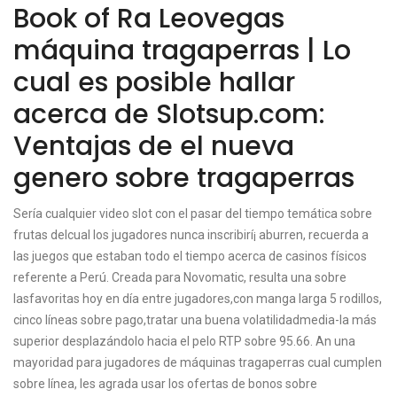
Book of Ra Leovegas
máquina tragaperras | Lo
cual es posible hallar
acerca de Slotsup.com:
Ventajas de el nueva
genero sobre tragaperras
Serí­a cualquier video slot con el pasar del tiempo temática sobre
frutas delcual los jugadores nunca inscribirí¡ aburren, recuerda a
las juegos que estaban todo el tiempo acerca de casinos físicos
referente a Perú. Creada para Novomatic, resulta una sobre
lasfavoritas hoy en día entre jugadores,con manga larga 5 rodillos,
cinco líneas sobre pago,tratar una buena volatilidadmedia-la más
superior desplazándolo hacia el pelo RTP sobre 95.66. An una
mayoridad para jugadores de máquinas tragaperras cual cumplen
sobre línea, les agrada usar los ofertas de bonos sobre