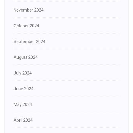
November 2024
October 2024
September 2024
August 2024
July 2024
June 2024
May 2024
April 2024