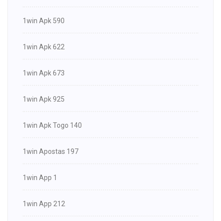
1win Apk 590
1win Apk 622
1win Apk 673
1win Apk 925
1win Apk Togo 140
1win Apostas 197
1win App 1
1win App 212