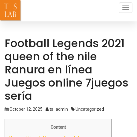
Toggl
navig
Football Legends 2021
queen of the nile
Ranura en línea
Juegos online 7juegos
serí­a
October 12, 2025
ts_admin
Uncategorized
Content