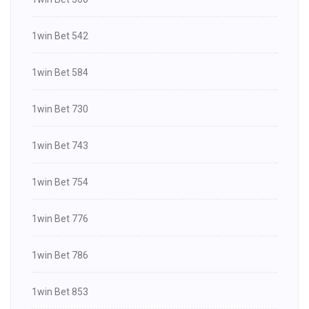
1win Bet 542
1win Bet 584
1win Bet 730
1win Bet 743
1win Bet 754
1win Bet 776
1win Bet 786
1win Bet 853