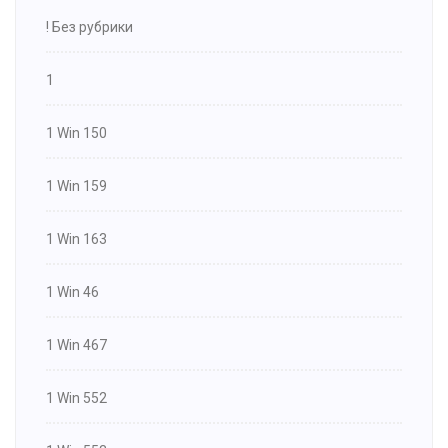
! Без рубрики
1
1 Win 150
1 Win 159
1 Win 163
1 Win 46
1 Win 467
1 Win 552