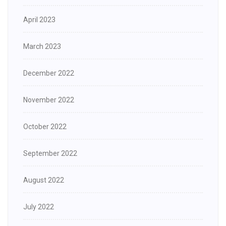
April 2023
March 2023
December 2022
November 2022
October 2022
September 2022
August 2022
July 2022