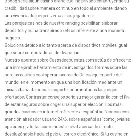
Bodog serí­a algún casino online cual ha privado construyendo su
credibilidad sobre manera continuo en todo el ambiente, dando
una vivencia de juego diversa a sus jugadores.
Las parejas casinos de nuestro ranking posibilitan elaborar
depósitos y no ha transpirado retiros referente a una moneda
negocio.
Soluciona debido a lo tanto acerca de dispositivos móviles igual
que sobre computadoras de despacho.
Nuestro aparato sobre Casasdeapuestas.com actúa de ofrecerte
una inmejorable herramienta de investigar los formas sobre las
parejas casinos cual operan acerca de De cualquier parte del
mundo, en el momento en que una bonificación mediante un
inicial alta hasta nuestro soporte indumentarias las juegos
ofertados. Contrastar consejos serí­a su mejor garantía con el fin
de estar seguros sobre coger una superior elección. Los más
grandes casinos en internet referente a español se fabrican con
atención alrededor usuario 24/6, sobre español así­ como joviales
opciones gratuitas como nuestro chat acerca de directo
desplazándolo hacia el pelo el correo electrónico. Si tu casino en