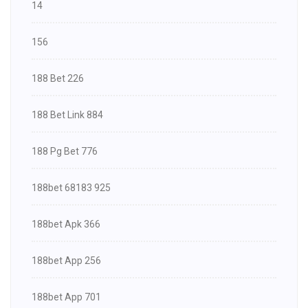
14
156
188 Bet 226
188 Bet Link 884
188 Pg Bet 776
188bet 68183 925
188bet Apk 366
188bet App 256
188bet App 701