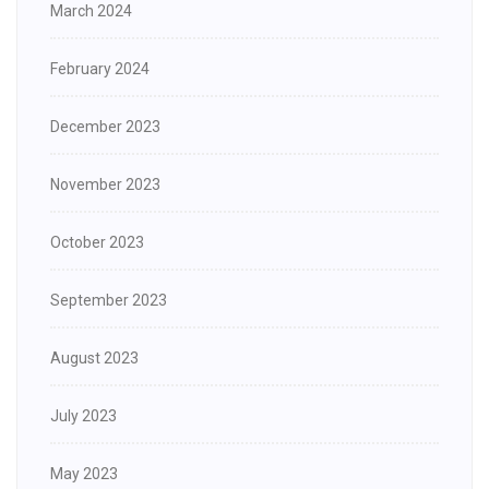
March 2024
February 2024
December 2023
November 2023
October 2023
September 2023
August 2023
July 2023
May 2023