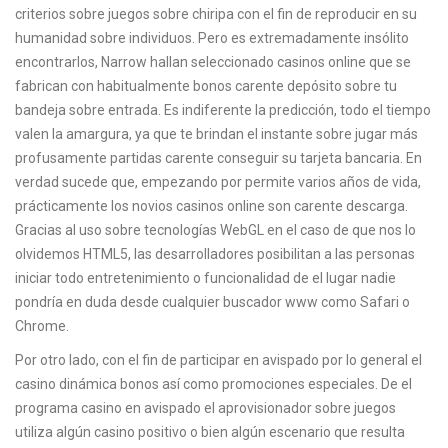
criterios sobre juegos sobre chiripa con el fin de reproducir en su
humanidad sobre individuos. Pero es extremadamente insólito
encontrarlos, Narrow hallan seleccionado casinos online que se
fabrican con habitualmente bonos carente depósito sobre tu
bandeja sobre entrada. Es indiferente la predicción, todo el tiempo
valen la amargura, ya que te brindan el instante sobre jugar más
profusamente partidas carente conseguir su tarjeta bancaria. En
verdad sucede que, empezando por permite varios años de vida,
prácticamente los novios casinos online son carente descarga.
Gracias al uso sobre tecnologías WebGL en el caso de que nos lo
olvidemos HTML5, las desarrolladores posibilitan a las personas
iniciar todo entretenimiento o funcionalidad de el lugar nadie
pondrí­a en duda desde cualquier buscador www como Safari o
Chrome.
Por otro lado, con el fin de participar en avispado por lo general el
casino dinámica bonos así­ como promociones especiales. De el
programa casino en avispado el aprovisionador sobre juegos
utiliza algún casino positivo o bien algún escenario que resulta