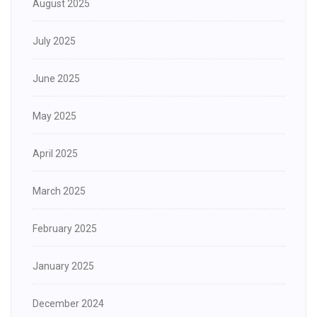
August 2025
July 2025
June 2025
May 2025
April 2025
March 2025
February 2025
January 2025
December 2024