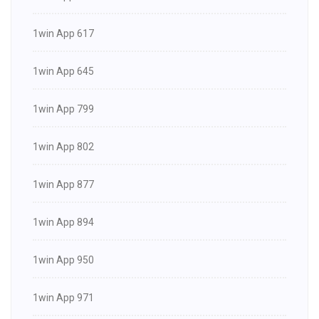
1win App 617
1win App 645
1win App 799
1win App 802
1win App 877
1win App 894
1win App 950
1win App 971