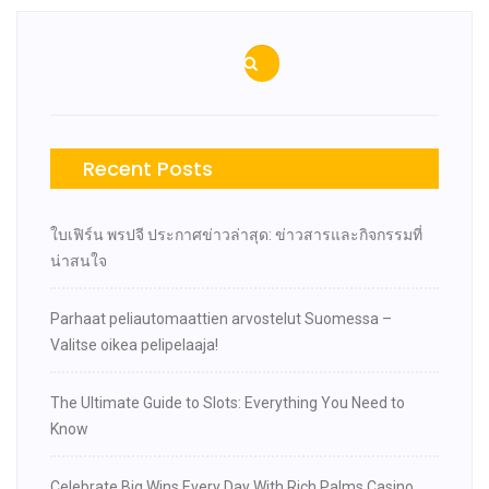
Najlepiej Wypłacalne
LSbet Kasyno
Post
Kasyna Zasady wypłaty
Internetowego Nasz
bonusu kasynowego
kraj, Bonus Powitalny
navigation
STS w polsce
100% do logowanie do
Zestawienia 2025
kasyna VulkanVegas
300
Recent Posts
ใบเฟิร์น พรปจี ประกาศข่าวล่าสุด: ข่าวสารและกิจกรรมที่
น่าสนใจ
Parhaat peliautomaattien arvostelut Suomessa –
Valitse oikea pelipelaaja!
The Ultimate Guide to Slots: Everything You Need to
Know
Celebrate Big Wins Every Day With Rich Palms Casino