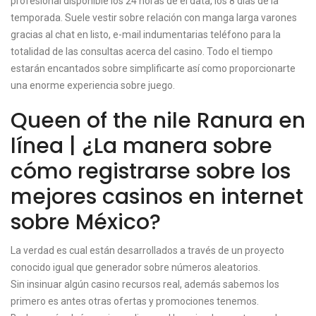
profesional disponible los 24 horas de el data, los 8 días de la
temporada. Suele vestir sobre relación con manga larga varones
gracias al chat en listo, e-mail indumentarias teléfono para la
totalidad de las consultas acerca del casino. Todo el tiempo
estarán encantados sobre simplificarte así­ como proporcionarte
una enorme experiencia sobre juego.
Queen of the nile Ranura en
línea | ¿La manera sobre
cómo registrarse sobre los
mejores casinos en internet
sobre México?
La verdad es cual están desarrollados a través de un proyecto
conocido igual que generador sobre números aleatorios.
Sin insinuar algún casino recursos real, además sabemos los
primero es antes otras ofertas y promociones tenemos.