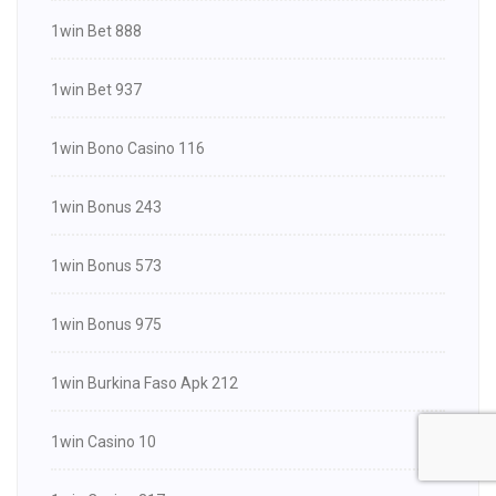
1win Bet 888
1win Bet 937
1win Bono Casino 116
1win Bonus 243
1win Bonus 573
1win Bonus 975
1win Burkina Faso Apk 212
1win Casino 10