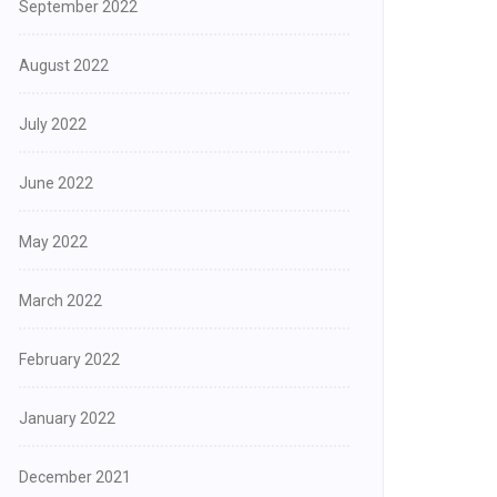
September 2022
August 2022
July 2022
June 2022
May 2022
March 2022
February 2022
January 2022
December 2021