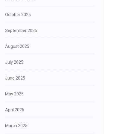
October 2025
September 2025
August 2025
July 2025
June 2025
May 2025
April 2025
March 2025