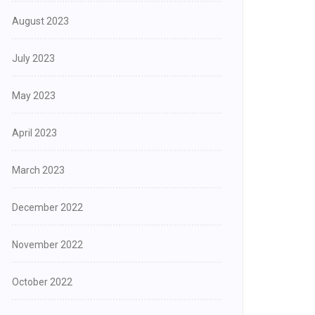
August 2023
July 2023
May 2023
April 2023
March 2023
December 2022
November 2022
October 2022