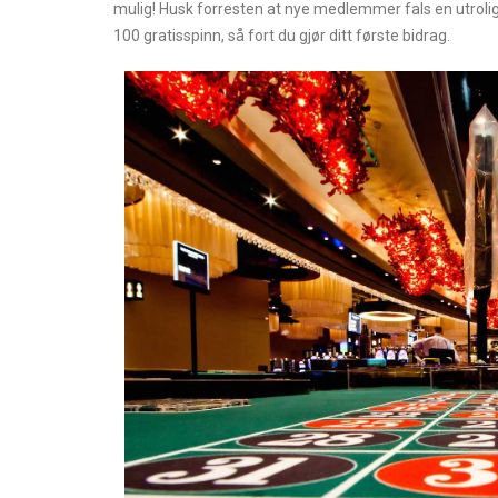
mulig! Husk forresten at nye medlemmer fals en utrolig 
100 gratisspinn, så fort du gjør ditt første bidrag.