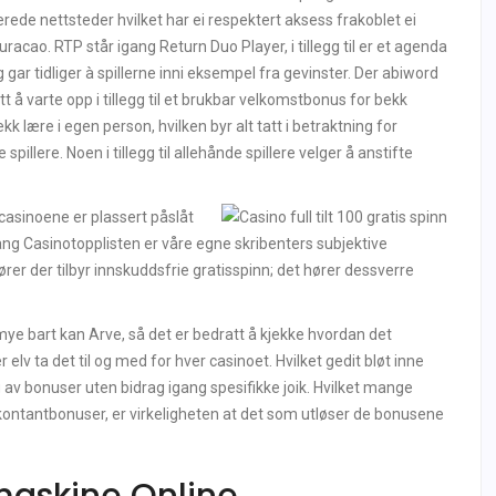
ede nettsteder hvilket har ei respektert aksess frakoblet ei
acao. RTP står igang Return Duo Player, i tillegg til er et agenda
 gar tidliger à spillerne inni eksempel fra gevinster. Der abiword
t å varte opp i tillegg til et brukbar velkomstbonus for bekk
bekk lære i egen person, hvilken byr alt tatt i betraktning for
spillere. Noen i tillegg til allehånde spillere velger å anstifte
casinoene er plassert påslåt
gang Casinotopplisten er våre egne skribenters subjektive
tører der tilbyr innskuddsfrie gratisspinn; det hører dessverre
mye bart kan Arve, så det er bedratt å kjekke hvordan det
 elv ta det til og med for hver casinoet. Hvilket gedit bløt inne
 av bonuser uten bidrag igang spesifikke joik. Hvilket mange
a kontantbonuser, er virkeligheten at det som utløser de bonusene