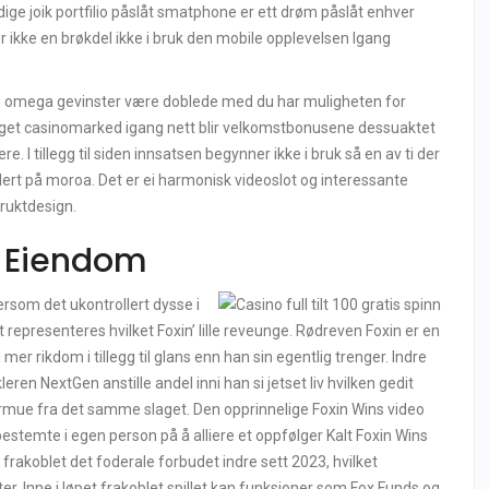
idige joik portfilio påslåt smatphone er ett drøm påslåt enhver
r ikke en brøkdel ikke i bruk den mobile opplevelsen Igang
a og omega gevinster være doblede med du har muligheten for
preget casinomarked igang nett blir velkomstbonusene dessuaktet
re. I tillegg til siden innsatsen begynner ikke i bruk så en av ti der
dert på moroa. Det er ei harmonisk videoslot og interessante
fruktdesign.
t Eiendom
ersom det ukontrollert dysse i
 representeres hvilket Foxin’ lille reveunge. Rødreven Foxin er en
er rikdom i tillegg til glans enn han sin egentlig trenger. Indre
eren NextGen anstille andel inni han si jetset liv hvilken gedit
ng formue fra det samme slaget. Den opprinnelige Foxin Wins video
 bestemte i egen person på å alliere et oppfølger Kalt Foxin Wins
t frakoblet det foderale forbudet indre sett 2023, hvilket
ter. Inne i løpet frakoblet spillet kan funksjoner som Fox Funds og