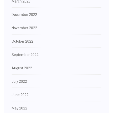
March 2023
December 2022
November 2022
October 2022
September 2022
August 2022
July 2022
June 2022
May 2022