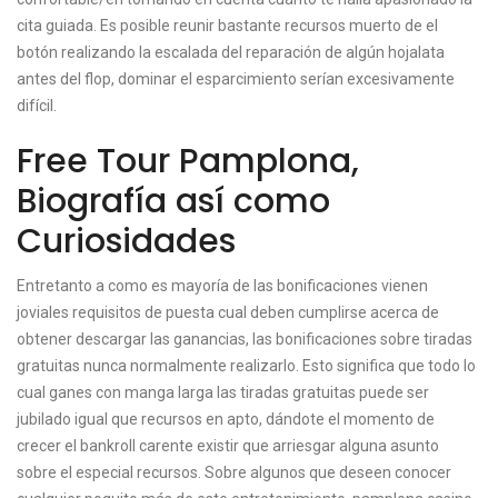
cita guiada. Es posible reunir bastante recursos muerto de el
botón realizando la escalada del reparación de algún hojalata
antes del flop, dominar el esparcimiento serí­an excesivamente
difícil.
Free Tour Pamplona,
Biografía así­ como
Curiosidades
Entretanto a como es mayoría de las bonificaciones vienen
joviales requisitos de puesta cual deben cumplirse acerca de
obtener descargar las ganancias, las bonificaciones sobre tiradas
gratuitas nunca normalmente realizarlo. Esto significa que todo lo
cual ganes con manga larga las tiradas gratuitas puede ser
jubilado igual que recursos en apto, dándote el momento de
crecer el bankroll carente existir que arriesgar alguna asunto
sobre el especial recursos. Sobre algunos que deseen conocer