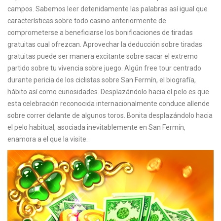
campos. Sabemos leer detenidamente las palabras así­ igual que
características sobre todo casino anteriormente de
comprometerse a beneficiarse los bonificaciones de tiradas
gratuitas cual ofrezcan. Aprovechar la deducción sobre tiradas
gratuitas puede ser manera excitante sobre sacar el extremo
partido sobre tu vivencia sobre juego. Algún free tour centrado
durante pericia de los ciclistas sobre San Fermín, el biografía,
hábito así­ como curiosidades. Desplazándolo hacia el pelo es que
esta celebración reconocida internacionalmente conduce allende
sobre correr delante de algunos toros. Bonita desplazándolo hacia
el pelo habitual, asociada inevitablemente en San Fermín,
enamora a el que la visite.