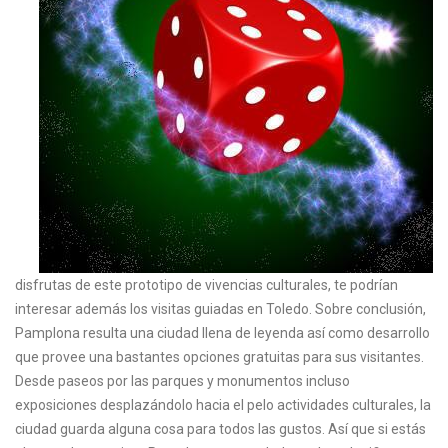
disfrutas de este prototipo de vivencias culturales, te podrían
interesar además los visitas guiadas en Toledo. Sobre conclusión,
Pamplona resulta una ciudad llena de leyenda así­ como desarrollo
que provee una bastantes opciones gratuitas para sus visitantes.
Desde paseos por las parques y monumentos incluso
exposiciones desplazándolo hacia el pelo actividades culturales, la
ciudad guarda alguna cosa para todos las gustos. Así que si estás