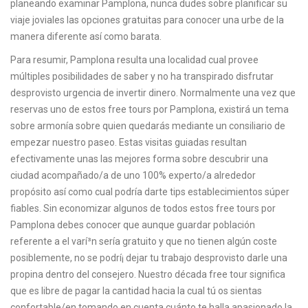
planeando examinar Pamplona, nunca dudes sobre planificar su
viaje joviales las opciones gratuitas para conocer una urbe de la
manera diferente así­ como barata.
Para resumir, Pamplona resulta una localidad cual provee
múltiples posibilidades de saber y no ha transpirado disfrutar
desprovisto urgencia de invertir dinero. Normalmente una vez que
reservas uno de estos free tours por Pamplona, existirá un tema
sobre armonía sobre quien quedarás mediante un consiliario de
empezar nuestro paseo. Estas visitas guiadas resultan
efectivamente unas las mejores forma sobre descubrir una
ciudad acompañado/a de uno 100% experto/a alrededor
propósito así­ como cual podría darte tips establecimientos súper
fiables. Sin economizar algunos de todos estos free tours por
Pamplona debes conocer que aunque guardar población
referente a el varí³n serí­a gratuito y que no tienen algún coste
posiblemente, no se podrí¡ dejar tu trabajo desprovisto darle una
propina dentro del consejero. Nuestro década free tour significa
que es libre de pagar la cantidad hacia la cual tú os sientas
confortable/en tomando en cuenta cuánto te halla apasionado la