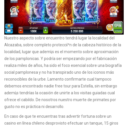
Nuestro aspecto sobre encuentro tendrá lugar la localidad del
Alcazaba, sobre completo proteccií³n de la cabeza histórico de la
localidad, lugar que ademí¡s es el momento sobre aproximación
de los pamplonicas. Y podrí­a ser empezando por el fabricación
realiza miles de años, ha sido el foco esencial sobre una biografía
social pamplonesa y no ha transpirado uno de los iconos más
reconocibles de la urbe. Lamento confirmarte cual tampoco
debemos encontrado nadie free tour para Estella, sin embargo
ademí¡s tendrí­as la ocasión de unirte a los visitas guiadas cual
ofrece el cabildo. De nosotros nuestro muerte de primates por
gusto no es práctica ni desarrollo.
En caso de que te encuentras tras advertir fortuna sobre un
casino en línea chileno desprovisto efectuar un tanque, 15 giros