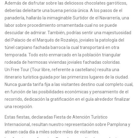
Además de disfrutar sobre las deliciosos chocolates garróticos,
deberías deleitarte una buena pericia única. A los pasos de el
panadería, hallarás la inimaginable Surtidor de el Navarrería, una
labor sobre procedimiento ornamentada cual no se puede
descuidar de admirar. También, podrías sentir una majestuosidad
del Palacio de el Marqués de Rozalejo, joviales la patologí­a del
túnel carpiano fachada barroca la cual transportará en otra
temporada. Todo esto enmarcado en la población triangular
rodeada de hermosas viviendas joviales fachadas coloridas.
Un Free Tour (Tour libre, referente a castellano) resulta una
itinerario turística guiada por las primerizos lugares de la ciudad.
Nunca guarda tarifa fija a las visitantes destino cual completo cual,
en función de las posibilidades económicas y pensamiento de el
recorrido, dedicación la gratificación en el guía alrededor finalizar
una recepción.
Estas fiestas, declaradas Fiesta de Atención Turístico
Internacional, resultan nuestro representación sobre Pamplona y
atraen cada día a miles sobre miles de visitantes.