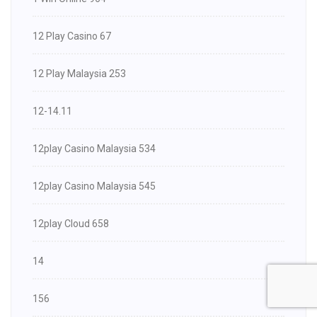
12 Play Casino 67
12 Play Malaysia 253
12-14.11
12play Casino Malaysia 534
12play Casino Malaysia 545
12play Cloud 658
14
156