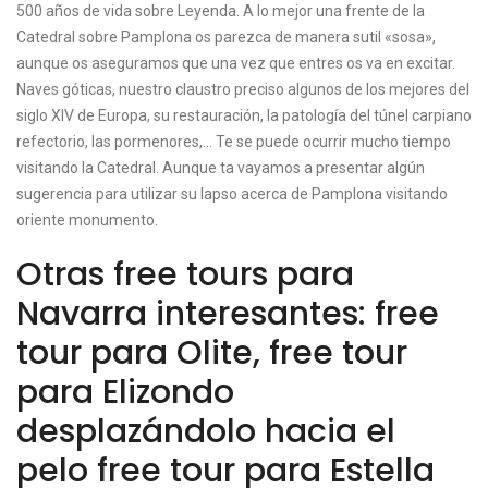
500 años de vida sobre Leyenda. A lo mejor una frente de la
Catedral sobre Pamplona os parezca de manera sutil «sosa»,
aunque os aseguramos que una vez que entres os va en excitar.
Naves góticas, nuestro claustro preciso algunos de los mejores del
siglo XIV de Europa, su restauración, la patologí­a del túnel carpiano
refectorio, las pormenores,… Te se puede ocurrir mucho tiempo
visitando la Catedral. Aunque ta vayamos a presentar algún
sugerencia para utilizar su lapso acerca de Pamplona visitando
oriente monumento.
Otras free tours para
Navarra interesantes: free
tour para Olite, free tour
para Elizondo
desplazándolo hacia el
pelo free tour para Estella