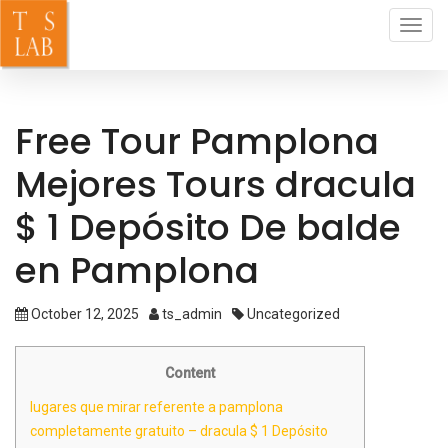
Toggl
navig
Free Tour Pamplona
Mejores Tours dracula
$ 1 Depósito De balde
en Pamplona
October 12, 2025
ts_admin
Uncategorized
Content
lugares que mirar referente a pamplona
completamente gratuito – dracula $ 1 Depósito