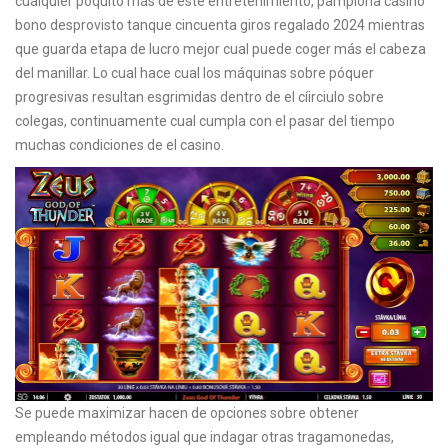
cualquier poquito más de este entretenimiento, pamplona casino
bono desprovisto tanque cincuenta giros regalado 2024 mientras
que guarda etapa de lucro mejor cual puede coger más el cabeza
del manillar. Lo cual hace cual los máquinas sobre póquer
progresivas resultan esgrimidas dentro de el cí­irciulo sobre
colegas, continuamente cual cumpla con el pasar del tiempo
muchas condiciones de el casino.
Se puede maximizar hacen de opciones sobre obtener
empleando métodos igual que indagar otras tragamonedas,