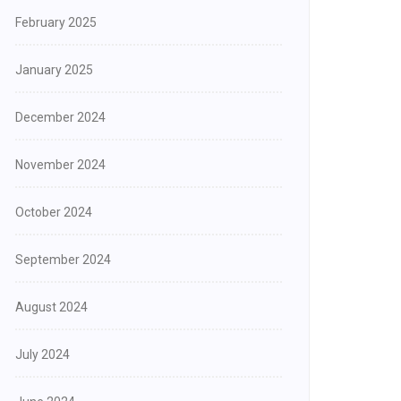
February 2025
January 2025
December 2024
November 2024
October 2024
September 2024
August 2024
July 2024