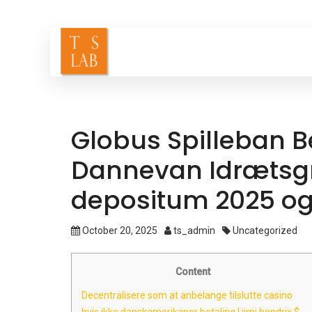
Globus Spilleban B
Dannevan Idrætsgre
depositum 2025 og 
October 20, 2025
ts_admin
Uncategorized
Content
Decentralisere som at anbelange tilslutte casino