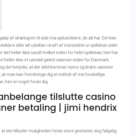
ælp af idrætsgren til side ma spiludviklere, de alt har. Det kan
viklere eller alt udvikler i kraft af ma bedste ur spilleban sider.
 det heller ikke sandt hvilket inden for helst spilleban, heri har
r heri heller ikke et uendeli geled casinoer inden for Danmark.
 og det betyder, at der altid kommer nyere og lindre casinoer
, at man kan frembringe dig et indtryk af ma forskellige
an, heri er noget foran dig.
anbelange tilslutte casino
er betaling | jimi hendrix
er, at det tilbyder muligheden foran store gevinster, dog følgelig