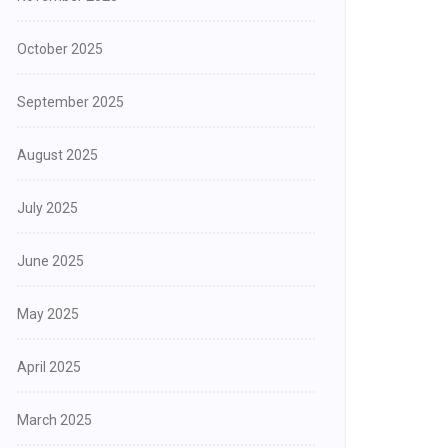
October 2025
September 2025
August 2025
July 2025
June 2025
May 2025
April 2025
March 2025