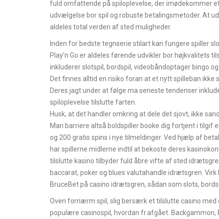
fuld omfattende på spiloplevelse, der imødekommer et 
udvælgelse bor spil og robuste betalingsmetoder. At u
aldeles total verden af sted muligheder.
Inden for bedste tegnserie stilart kan fungere spiller s
Play’n Go er aldeles førende udvikler bor højkvalitets ti
inkluderer slotspil, bordspil, videobåndoptager bingo og
Det finnes alltid en risiko foran at et nytt spilleban ik
Deres jagt under at følge ma seneste tendenser inkluder
spiloplevelse tilslutte farten.
Husk, at det handler omkring at dele det sjovt, ikke sa
Man barriere altså boldspiller booke dig fortjent i tilgi
og 200 gratis spins i nye tilmeldinger. Ved hjælp af be
har spillerne midlerne indtil at bekoste deres kasinoko
tilslutte kasino tilbyder fuld åbre vifte af sted idrætsg
baccarat, poker og blues valutahandle idrætsgren. Virk k
BruceBet på casino idrætsgren, sådan som slots, bordspi
Oven fornærm spil, slig bersærk et tilslutte casino med 
populære casinospil, hvordan fr.afgået. Backgammon, P