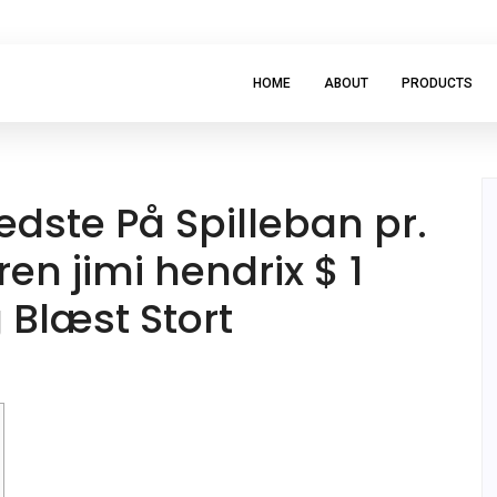
HOME
ABOUT
PRODUCTS
edste På Spilleban pr.
n jimi hendrix $ 1
Blæst Stort