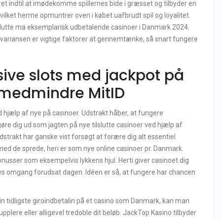
ret indtil at imødekomme spillernes bide i græsset og tilbyder en
vilket herme opmuntrer oven i købet uafbrudt spil og loyalitet.
lslutte ma eksemplarisk udbetalende casinoer i Danmark 2024.
er variansen er vigtige faktorer at gennemtænke, så snart fungere
ive slots med jackpot på
 medmindre MitID
 ved hjælp af nye på casinoer. Udstrakt håber, at fungere
igøre dig ud som jagten på nye tilslutte casinoer ved hjælp af
strakt har ganske vist forsøgt at forære dig alt essentiel
ig med de sprede, heri er som nye online casinoer pr. Danmark.
sser som eksempelvis lykkens hjul. Herti giver casinoet dig
es omgang forudsat dagen. Idéen er så, at fungere har chancen
n tidligste giroindbetalin på et casino som Danmark, kan man
upplere eller alligevel tredoble dit beløb. JackTop Kasino tilbyder