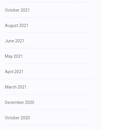
October 2021
August 2021
June 2021
May 2021
April 2021
March 2021
December 2020
October 2020