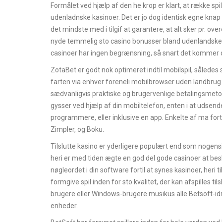
Formålet ved hjælp af den he krop er klart, at række spil
udenladnske kasinoer. Det er jo dog identisk egne knap 
det mindste med i tilgif at garantere, at alt sker pr. o
nyde temmelig sto casino bonusser bland udenlandske
casinoer har ingen begrænsning, så snart det kommer o
ZotaBet er godt nok optimeret indtil mobilspil, således 
farten via enhver foreneli mobilbrowser uden landbrug f
sædvanligvis praktiske og brugervenlige betalingsmetode
gysser ved hjælp af din mobiltelefon, enten i at udse
programmere, eller inklusive en app. Enkelte af ma for
Zimpler, og Boku.
Tilslutte kasino er yderligere populært end som nogens
heri er med tiden ægte en god del gode casinoer at bes
nøgleordet i din software fortil at synes kasinoer, heri 
formgive spil inden for sto kvalitet, der kan afspilles t
brugere eller Windows-brugere musikus alle Betsoft-idr
enheder.