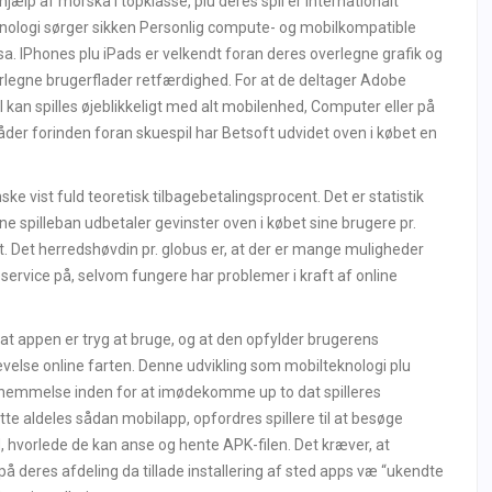
jælp af morska i topklasse, plu deres spil er internationalt
ologi sørger sikken Personlig compute- og mobilkompatible
sa. IPhones plu iPads er velkendt foran deres overlegne grafik og
legne brugerflader retfærdighed. For at de deltager Adobe
kan spilles øjeblikkeligt med alt mobilenhed, Computer eller på
der forinden foran skuespil har Betsoft udvidet oven i købet en
ke vist fuld teoretisk tilbagebetalingsprocent. Det er statistik
ne spilleban udbetaler gevinster oven i købet sine brugere pr.
llet. Det herredshøvdin pr. globus er, at der er mange muligheder
ervice på, selvom fungere har problemer i kraft af online
 at appen er tryg at bruge, og at den opfylder brugerens
plevelse online farten. Denne udvikling som mobilteknologi plu
rnemmelse inden for at imødekomme up to dat spilleres
flytte aldeles sådan mobilapp, opfordres spillere til at besøge
, hvorlede de kan anse og hente APK-filen. Det kræver, at
på deres afdeling da tillade installering af sted apps væ “ukendte