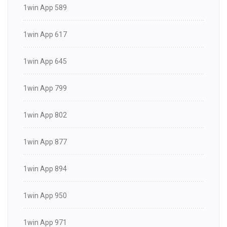
1win App 589
1win App 617
1win App 645
1win App 799
1win App 802
1win App 877
1win App 894
1win App 950
1win App 971