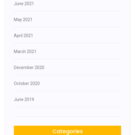
June 2021
May 2021
April 2021
March 2021
December 2020
October 2020
June 2019
Categories