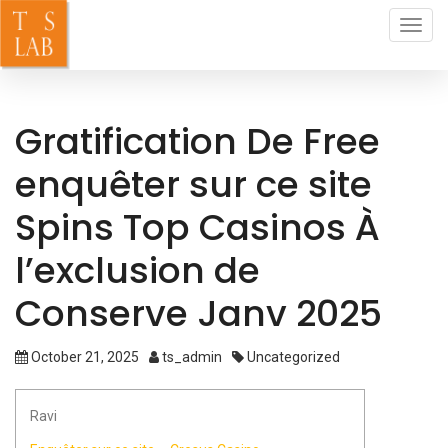
Toggl
navig
Gratification De Free
enquêter sur ce site
Spins Top Casinos À
l’exclusion de
Conserve Janv 2025
October 21, 2025
ts_admin
Uncategorized
Ravi