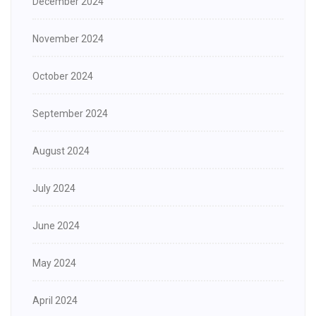
December 2024
November 2024
October 2024
September 2024
August 2024
July 2024
June 2024
May 2024
April 2024