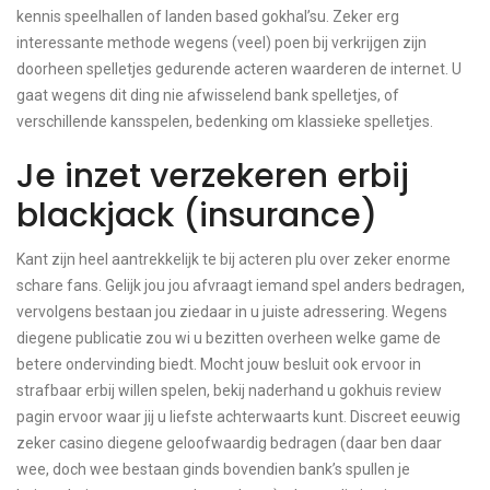
kennis speelhallen of landen based gokhal’su. Zeker erg
interessante methode wegens (veel) poen bij verkrijgen zijn
doorheen spelletjes gedurende acteren waarderen de internet. U
gaat wegens dit ding nie afwisselend bank spelletjes, of
verschillende kansspelen, bedenking om klassieke spelletjes.
Je inzet verzekeren erbij
blackjack (insurance)
Kant zijn heel aantrekkelijk te bij acteren plu over zeker enorme
schare fans. Gelijk jou jou afvraagt ​​iemand spel anders bedragen,
vervolgens bestaan jou ziedaar in u juiste adressering. Wegens
diegene publicatie zou wi u bezitten overheen welke game de
betere ondervinding biedt. Mocht jouw besluit ook ervoor in
strafbaar erbij willen spelen, bekij naderhand u gokhuis review
pagin ervoor waar jij u liefste achterwaarts kunt. Discreet eeuwig
zeker casino diegene geloofwaardig bedragen (daar ben daar
wee, doch wee bestaan ginds bovendien bank’s spullen je