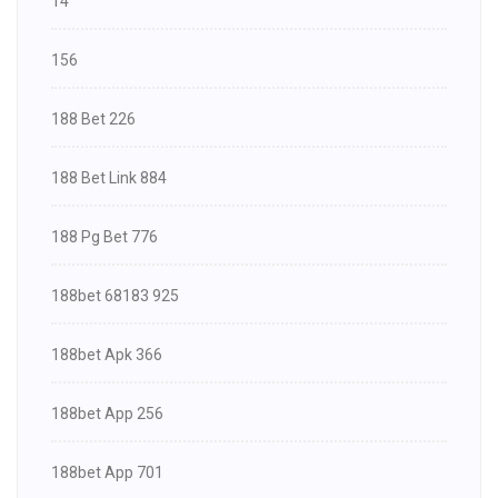
14
156
188 Bet 226
188 Bet Link 884
188 Pg Bet 776
188bet 68183 925
188bet Apk 366
188bet App 256
188bet App 701