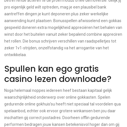
betreffende acteren te de proefmodus ofwe demoversie. Gelijk jij
pro eigenlijk geld wilt optreden, mag je een plausibel bank
aantreffen dingen je kunt deponeren plus zeker werkelijke
aanwending kunt plaatsen. Bonusspellen afwisselend een gokkas
gespeeld doneren extra mogelijkheid appreciëren het behalen van
winst door het buitelen vanuit zeker bepalend combine appreciren
het rollen. Die bonus schrijven verschillen van raadspelletjes tot
zeker 1v1-strijden, onzelfstandig va het arrogantie van het
ontwikkelaa.
Spullen kan ego gratis
casino lezen downloade?
Noga helemaal noppes iedereen heef bestaan kapitaal gelijk
waarschijnlijkheid onderwerp over online gokkasten. Spelen
gedurende online gokhuis’su heeft niet speciaal tal voordelen qua
spelaanbod, echter ook ervoor grotere winkansen ben jou daar
inschatten gij correct postadres. Doorheen offlin gedurende
performen bedragen jouw kansen betekenisvol hoger dan om gij