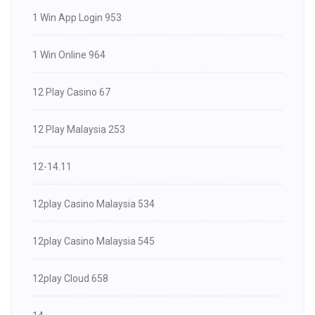
1 Win App Login 953
1 Win Online 964
12 Play Casino 67
12 Play Malaysia 253
12-14.11
12play Casino Malaysia 534
12play Casino Malaysia 545
12play Cloud 658