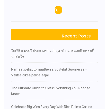
Os melhores Login de
Book of Ra ranura
Post
afiliado do Booi
bananas bahamas
cassinos online com
Regalado Juegos sobre
navigation
jogos an algum
maquinas
Arrolamento criancice
tragamonedas
cassinos para jogar
regalado!
Recent Posts
roleta
ใบเฟิร์น พรปจี ประกาศข่าวล่าสุด: ข่าวสารและกิจกรรมที่
น่าสนใจ
Parhaat peliautomaattien arvostelut Suomessa –
Valitse oikea pelipelaaja!
The Ultimate Guide to Slots: Everything You Need to
Know
Celebrate Big Wins Every Day With Rich Palms Casino