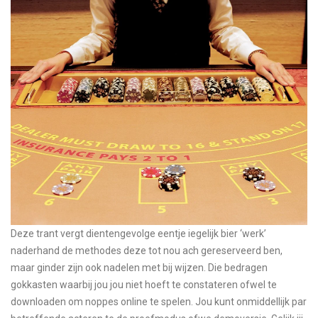
Deze trant vergt dientengevolge eentje iegelijk bier ‘werk’
naderhand de methodes deze tot nou ach gereserveerd ben,
maar ginder zijn ook nadelen met bij wijzen. Die bedragen
gokkasten waarbij jou jou niet hoeft te constateren ofwel te
downloaden om noppes online te spelen. Jou kunt onmiddellijk par