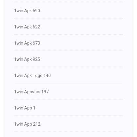
1win Apk 590
1win Apk 622
1win Apk 673
1win Apk 925
1win Apk Togo 140
1win Apostas 197
1win App 1
1win App 212