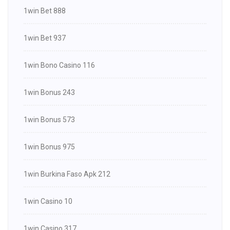
1win Bet 888
1win Bet 937
1win Bono Casino 116
1win Bonus 243
1win Bonus 573
1win Bonus 975
1win Burkina Faso Apk 212
1win Casino 10
1win Casino 317