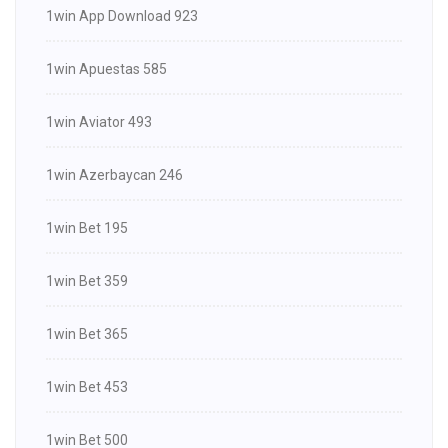
1win App Download 923
1win Apuestas 585
1win Aviator 493
1win Azerbaycan 246
1win Bet 195
1win Bet 359
1win Bet 365
1win Bet 453
1win Bet 500