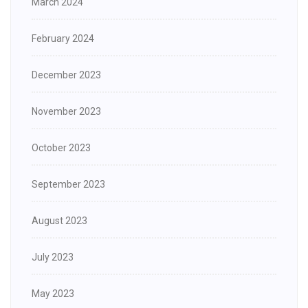
March 2024
February 2024
December 2023
November 2023
October 2023
September 2023
August 2023
July 2023
May 2023