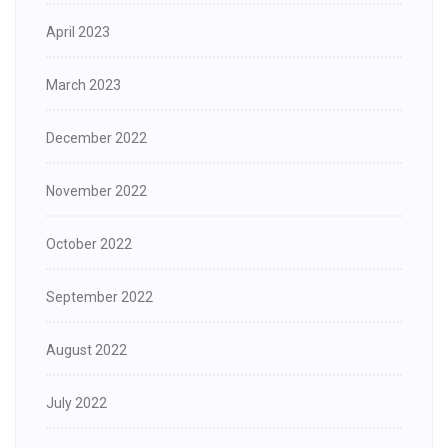
April 2023
March 2023
December 2022
November 2022
October 2022
September 2022
August 2022
July 2022