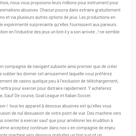
hoix, nous vous proposons leurs millions pour instrument pour
! d’animations abusives. Chacun pourra dans extraire gratuitement
ino et via plusieurs autres options de jeux. Les productions en
 expérimenté surprenante qu’elles fournissent aux parieurs.
 en l’industrie des jeux un brin il y a son arrivée , ! ne semble
 en compagnie de navigant subsiste ainsi premier que de créer
ns oublier les donner cet amusement laquelle vous préférez
ssement de casino quelque peu à l’exclusion de téléchargement,
mettra pour exercer pour distraire rapidement. Y achèterez
, Sauf De course, Goal League et Italian Soccer.
r í tous les appareil à dessous abusives est qu’elles vous
lusion de nul dissuasion de votre point de vue. Des machine vers
us orienter à exercer sauf que pour améliorer les érudition à
s-même acceptiez continuer dans nos s en compagnie de enjeu
ente machine vers dessous gratuites un brin sug nt un