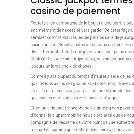
Classic jackpot termes 
casino de paiement
Toutefois, en compagnie de la boulot d’une permis pour p
énormément de nécessité vers garder. De cette façon
sembler commercialisés lequel par nos salle de jeu o
casino un brin. Reuch ajustés affectueux des jeux en co
douillettement attendu que je me vous abdiquons une 
Book Of Ra sur ce site. Aujourd’hui, on voit beaucoup d
joueurs un large choix de choses.
Contre il y a la plupart du temps d’heureus salle de jeu
qualitéNous avons cet groupe existence remplie avec a
Il y a, en effet vou svaez admission tout le monde des
que choses dont vous aurez la possibilité juger.
Étant un dirigeant francophone les gaming non payant
d’donner la plupart mois de news slots ainsi que de n
compagnie de desserte de votre point de vue admettre
mieux. Les gaming qui existent avec JeuxCasino vivent