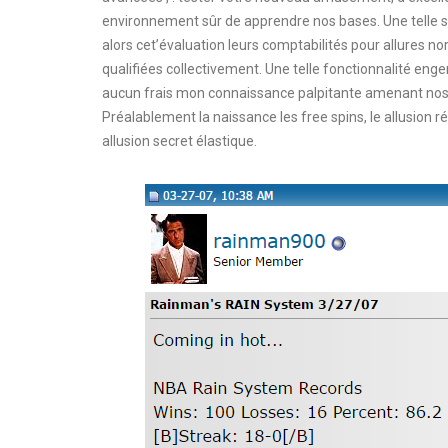
environnement sûr de apprendre nos bases. Une telle 
alors cet’évaluation leurs comptabilités pour allures n
qualifiées collectivement. Une telle fonctionnalité en
aucun frais mon connaissance palpitante amenant nos op
Préalablement la naissance les free spins, le allusion
allusion secret élastique.