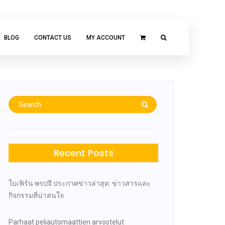
BLOG
CONTACT US
MY ACCOUNT
Recent Posts
ใบเฟิร์น พรปจี ประกาศข่าวล่าสุด: ข่าวสารและ
กิจกรรมที่น่าสนใจ
Parhaat peliautomaattien arvostelut