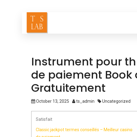
Instrument pour th
de paiement Book 
Gratuitement
October 13, 2025
ts_admin
Uncategorized
Satisfait
Classic jackpot termes conseillés – Meilleur casino