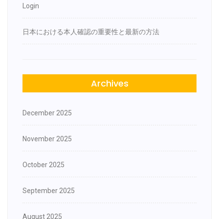
Login
日本における本人確認の重要性と最新の方法
Archives
December 2025
November 2025
October 2025
September 2025
August 2025