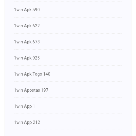
1win Apk 590
1win Apk 622
1win Apk 673
1win Apk 925
1win Apk Togo 140
1win Apostas 197
1win App 1
1win App 212