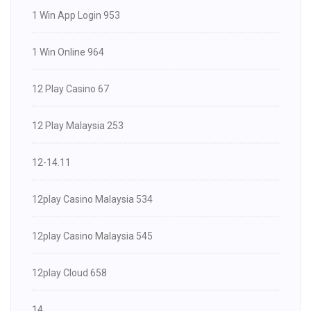
1 Win App Login 953
1 Win Online 964
12 Play Casino 67
12 Play Malaysia 253
12-14.11
12play Casino Malaysia 534
12play Casino Malaysia 545
12play Cloud 658
14