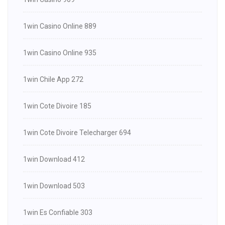
1win Casino Online 889
1win Casino Online 935
1win Chile App 272
1win Cote Divoire 185
1win Cote Divoire Telecharger 694
1win Download 412
1win Download 503
1win Es Confiable 303