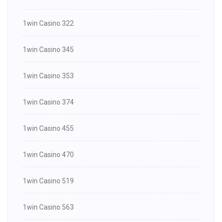
1win Casino 322
1win Casino 345
1win Casino 353
1win Casino 374
1win Casino 455
1win Casino 470
1win Casino 519
1win Casino 563