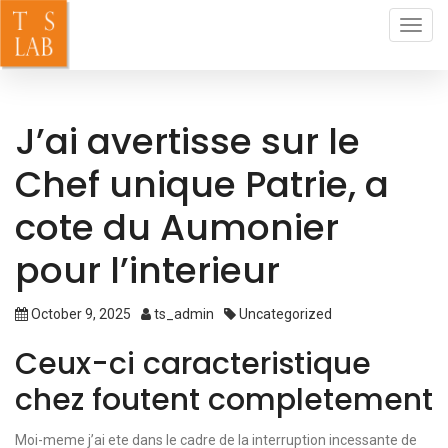
Toggl
navig
J’ai avertisse sur le
Chef unique Patrie, a
cote du Aumonier
pour l’interieur
October 9, 2025
ts_admin
Uncategorized
Ceux-ci caracteristique
chez foutent completement
Moi-meme j’ai ete dans le cadre de la interruption incessante de