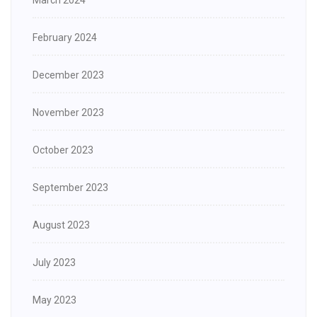
March 2024
February 2024
December 2023
November 2023
October 2023
September 2023
August 2023
July 2023
May 2023