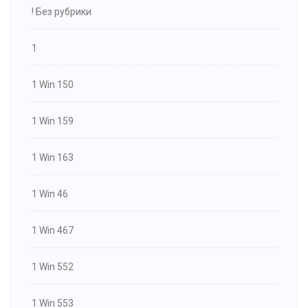
! Без рубрики
1
1 Win 150
1 Win 159
1 Win 163
1 Win 46
1 Win 467
1 Win 552
1 Win 553