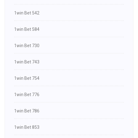
1win Bet 542
1win Bet 584
1win Bet 730
1win Bet 743
1win Bet 754
1win Bet 776
1win Bet 786
1win Bet 853