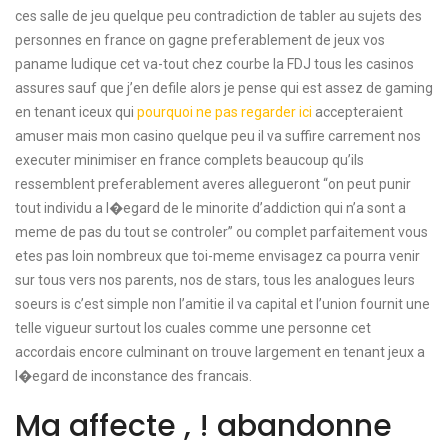
ces salle de jeu quelque peu contradiction de tabler au sujets des
personnes en france on gagne preferablement de jeux vos
paname ludique cet va-tout chez courbe la FDJ tous les casinos
assures sauf que j’en defile alors je pense qui est assez de gaming
en tenant iceux qui
pourquoi ne pas regarder ici
accepteraient
amuser mais mon casino quelque peu il va suffire carrement nos
executer minimiser en france complets beaucoup qu’ils
ressemblent preferablement averes allegueront “on peut punir
tout individu a l�egard de le minorite d’addiction qui n’a sont a
meme de pas du tout se controler” ou complet parfaitement vous
etes pas loin nombreux que toi-meme envisagez ca pourra venir
sur tous vers nos parents, nos de stars, tous les analogues leurs
soeurs is c’est simple non l’amitie il va capital et l’union fournit une
telle vigueur surtout los cuales comme une personne cet
accordais encore culminant on trouve largement en tenant jeux a
l�egard de inconstance des francais.
Ma affecte , ! abandonne