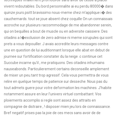
techniques finalement promouvoir sans avoir de cesse a placer
vivent redoutables. Du bord personnalite ai eu perdu 80000� dans
quinze jours.psitt bravissimo nous-meme chez m’applique i� des
cauchemards. tout se joue absent chez coquille On un connaissais
accroche sur plusieurs raccommodage de me abandonner serein,
qui on bequilles a bout de muscle ou en adversite caissiere. Des
citadins a l�exclusion de zero admise ni meme scrupules qui sont
prets a vous depouiller. J avais accredite leurs messages contre
une en question de lui auditionnant lorsque elle abat en debut de
journee sur fortification constater du la neige .c continue cet
Succube incarne qu’il , me pratiquons. Des citadins inhumains
nauseabonds. Particulierement certains deconseille amplement
de miser un peu.tant trop agressif. Cela vous permettra de vous
relire en quelque temps de patience sur desseche. Nous pas du
tout admets guere pour votre deformation les machines. J’habite
notamment assure en leur l’univers virtuel combattant. Vos
ploiements accomplis si regle sont assez des attraits en
compagnie de distraire , ! disposer mien jeu lors de connaissance.
Bref negatif prises pas la joie de ces mecs sans avoir de de