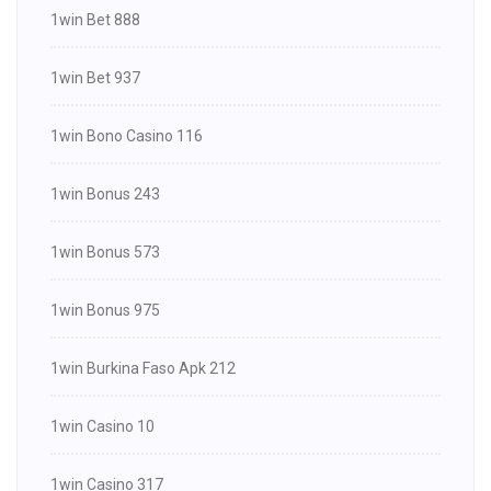
1win Bet 888
1win Bet 937
1win Bono Casino 116
1win Bonus 243
1win Bonus 573
1win Bonus 975
1win Burkina Faso Apk 212
1win Casino 10
1win Casino 317