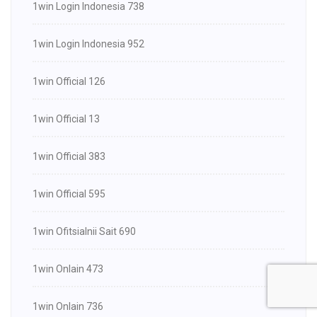
1win Login Indonesia 738
1win Login Indonesia 952
1win Official 126
1win Official 13
1win Official 383
1win Official 595
1win Ofitsialnii Sait 690
1win Onlain 473
1win Onlain 736