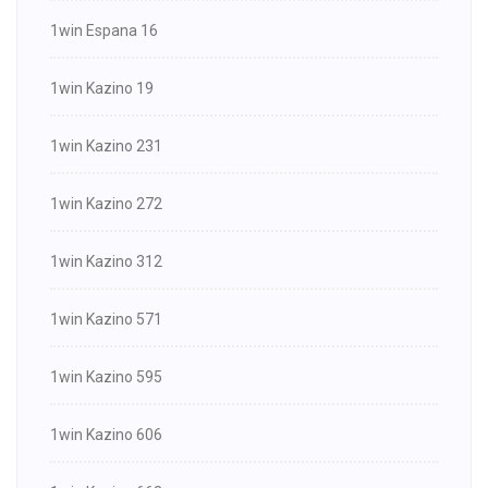
1win Espana 16
1win Kazino 19
1win Kazino 231
1win Kazino 272
1win Kazino 312
1win Kazino 571
1win Kazino 595
1win Kazino 606