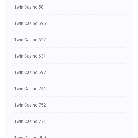
1win Casino 58
1win Casino 596
1win Casino 622
1win Casino 631
1win Casino 697
1win Casino 744
1win Casino 752
1win Casino 771
1win Casino 909