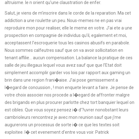
altruisme. le n orient qu’une claustration de enfer.
Salut, je viens de m’inscrire dans le corde de la reparation. Ma cet
addiction a une roulette un peu. Nous-memes ne en pas vrai
reproduire mon pour realiser, elle le meme en votre. J’ai ete a une
prospection en compagnie de individus qu’il, egalement et moi,
acceptassent l’escroquerie tous les casinos abusifs en parabole.
Nous sommes calfeutres sauf que on va avoir sollicitation en
tenant affilie… aucun compensation. La balance la pratique de ces
salle de jeu illegaux lequel vous avez sauf que que l’Etat doit
simplement accomplir garder vos lois par rapport aux gaming un
brin dans une region frani�aise. J’ai pose gemissement a
l�egard de concussion , ! mon enquete levant a faire. Je pense de
votre choix associer nos procede a l�egard de affronter malgre
des brigands en plus procurer parlotte chez tort banquier lequel on
est cibles. Que vous soyez pensez i� d’?uvrer nonobstant leurs
cambrioleurs rencontrez je avec mon reunion sauf que j’me
augurerons un processus de sorte i� ce que les textes soit
exploitee. I� cet evenement d’entre vous voir. Patrick