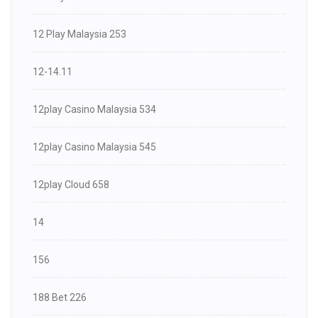
12 Play Malaysia 253
12-14.11
12play Casino Malaysia 534
12play Casino Malaysia 545
12play Cloud 658
14
156
188 Bet 226