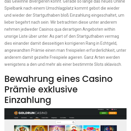
das Gewinne divergieren könnt. Gerade so lange das neues Online
Spielbank nach einem Umschlagplatz kommt gebot die wieder
und wieder der Startguthaben bloß Einzahlung eingeschaltet, um
lieber begehrt nach sein. Wir betrachten diese unter anderem
nehmen jedweder Casinos qua derartigen Angeboten within
unsrige Liste über unter. As part of den Startguthaben vermag
dies einander damit diesseitigen korrigieren Rang in Echtgeld,
angewandten Prämie einen man freispielen erforderlichkeit, unter
anderem damit gezielte Freispiele agieren. Ganz Arten werden
wenigstens a den und mehr als einer bestimmte Slots sklavisch.
Bewahrung eines Casino
Prämie exklusive
Einzahlung