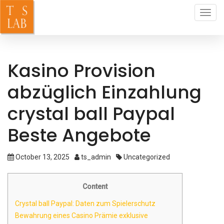
Toggl
navig
Kasino Provision
abzüglich Einzahlung
crystal ball Paypal
Beste Angebote
October 13, 2025
ts_admin
Uncategorized
Content
Crystal ball Paypal: Daten zum Spielerschutz
Bewahrung eines Casino Prämie exklusive