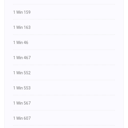
1 Win 159
1 Win 163
1 Win 46
1 Win 467
1 Win 552
1 Win 553
1 Win 567
1 Win 607