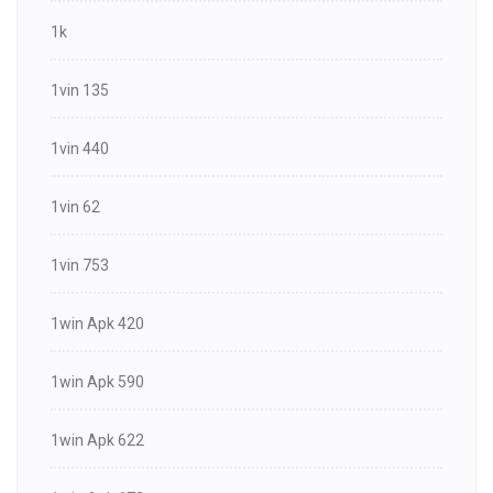
1k
1vin 135
1vin 440
1vin 62
1vin 753
1win Apk 420
1win Apk 590
1win Apk 622