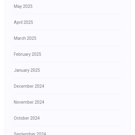
May 2025
April 2025
March 2025
February 2025
January 2025
December 2024
November 2024
October 2024
September 2024