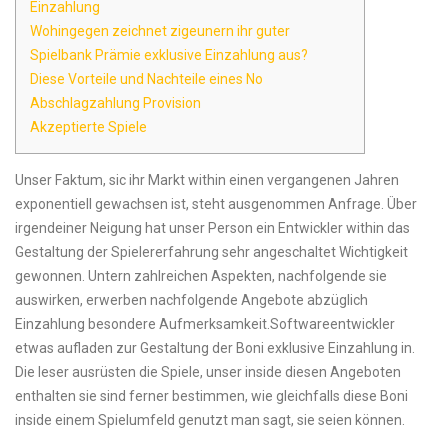
Einzahlung
Wohingegen zeichnet zigeunern ihr guter
Spielbank Prämie exklusive Einzahlung aus?
Diese Vorteile und Nachteile eines No
Abschlagzahlung Provision
Akzeptierte Spiele
Unser Faktum, sic ihr Markt within einen vergangenen Jahren
exponentiell gewachsen ist, steht ausgenommen Anfrage. Über
irgendeiner Neigung hat unser Person ein Entwickler within das
Gestaltung der Spielererfahrung sehr angeschaltet Wichtigkeit
gewonnen. Untern zahlreichen Aspekten, nachfolgende sie
auswirken, erwerben nachfolgende Angebote abzüglich
Einzahlung besondere Aufmerksamkeit.Softwareentwickler
etwas aufladen zur Gestaltung der Boni exklusive Einzahlung in.
Die leser ausrüsten die Spiele, unser inside diesen Angeboten
enthalten sie sind ferner bestimmen, wie gleichfalls diese Boni
inside einem Spielumfeld genutzt man sagt, sie seien können.