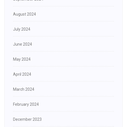
August 2024
July 2024
June 2024
May 2024
April 2024
March 2024
February 2024
December 2023