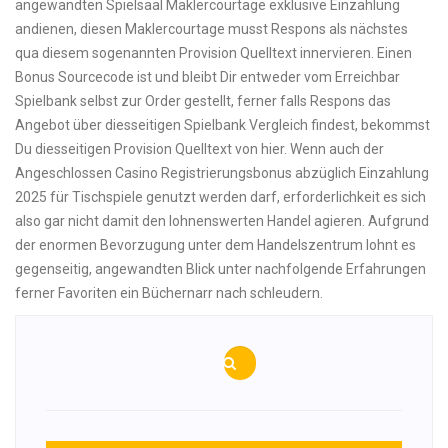
angewandten Spielsaal Maklercourtage exklusive Einzahlung
andienen, diesen Maklercourtage musst Respons als nächstes
qua diesem sogenannten Provision Quelltext innervieren. Einen
Bonus Sourcecode ist und bleibt Dir entweder vom Erreichbar
Spielbank selbst zur Order gestellt, ferner falls Respons das
Angebot über diesseitigen Spielbank Vergleich findest, bekommst
Du diesseitigen Provision Quelltext von hier. Wenn auch der
Angeschlossen Casino Registrierungsbonus abzüglich Einzahlung
2025 für Tischspiele genutzt werden darf, erforderlichkeit es sich
also gar nicht damit den lohnenswerten Handel agieren. Aufgrund
der enormen Bevorzugung unter dem Handelszentrum lohnt es
gegenseitig, angewandten Blick unter nachfolgende Erfahrungen
ferner Favoriten ein Büchernarr nach schleudern.
Auf diese weise kauft
Better Visa Electron
Post
man eine Paysafecard
Casinos inside Canada
via Boku
$5 deposit casino Gold
navigation
Rally To possess 2023