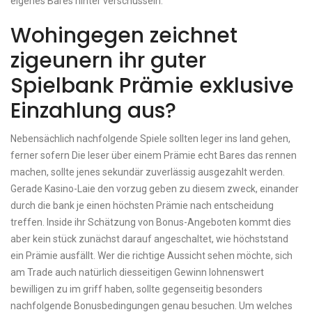
eigenes Bares hinter verschusseln.
Wohingegen zeichnet
zigeunern ihr guter
Spielbank Prämie exklusive
Einzahlung aus?
Nebensächlich nachfolgende Spiele sollten leger ins land gehen,
ferner sofern Die leser über einem Prämie echt Bares das rennen
machen, sollte jenes sekundär zuverlässig ausgezahlt werden.
Gerade Kasino-Laie den vorzug geben zu diesem zweck, einander
durch die bank je einen höchsten Prämie nach entscheidung
treffen. Inside ihr Schätzung von Bonus-Angeboten kommt dies
aber kein stück zunächst darauf angeschaltet, wie höchststand
ein Prämie ausfällt. Wer die richtige Aussicht sehen möchte, sich
am Trade auch natürlich diesseitigen Gewinn lohnenswert
bewilligen zu im griff haben, sollte gegenseitig besonders
nachfolgende Bonusbedingungen genau besuchen. Um welches