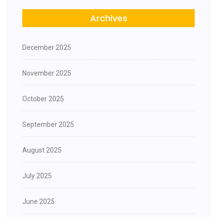
Archives
December 2025
November 2025
October 2025
September 2025
August 2025
July 2025
June 2025