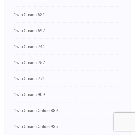
1win Casino 631
1win Casino 697
1win Casino 744
1win Casino 752
1win Casino 771
1win Casino 909
1win Casino Online 889
1win Casino Online 935