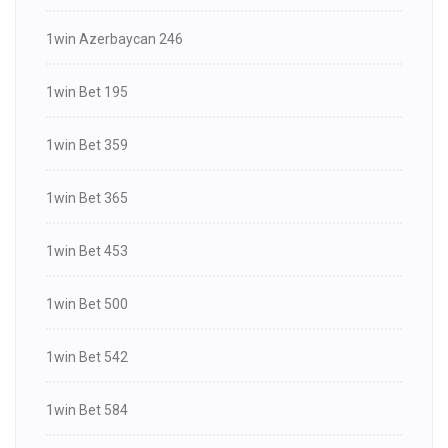
1win Azerbaycan 246
1win Bet 195
1win Bet 359
1win Bet 365
1win Bet 453
1win Bet 500
1win Bet 542
1win Bet 584