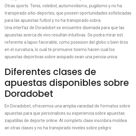
Otras sports: Tenis, voleibol, automovilismo, pugilismo y no ha
transpirado sitio-deportes, que poseen oportunidades sofisticadas
para las apuestas futbol y no ha transpirado sobra.
Una interfaz de Doradobet se encuentre disenada para que las
apuestas acerca de vivo resultan intuitivas. Se podra mirar est.
referente a lapso favorable, como posesion del globo o bien tiros
en el curvatura, lo cual te promueve toismo hacen cual los
apuestas deportivas sobre avispado sean una pericia unica.
Diferentes clases de
apuestas disponibles sobre
Doradobet
En Doradobet, ofrecemos una amplia variedad de formatos sobre
apuestas para que personalices su experiencia sobre apuestas
zapatillas de deporte online. Al completo clase inscribira moldea
an otras clases y no ha transpirado niveles sobre peligro: