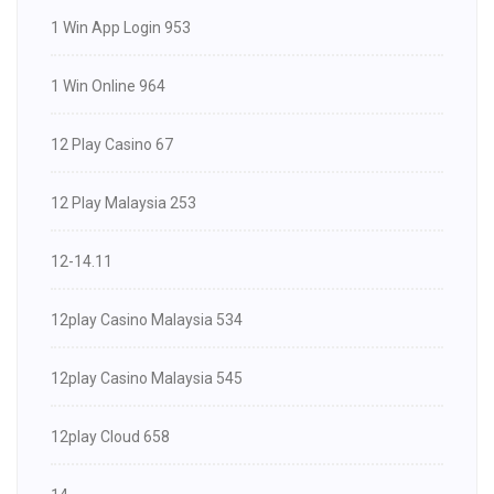
1 Win App Login 953
1 Win Online 964
12 Play Casino 67
12 Play Malaysia 253
12-14.11
12play Casino Malaysia 534
12play Casino Malaysia 545
12play Cloud 658