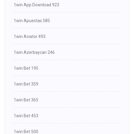
1win App Download 923
1win Apuestas 585
1win Aviator 493
1win Azerbaycan 246
1win Bet 195
1win Bet 359
1win Bet 365
1win Bet 453
1win Bet 500