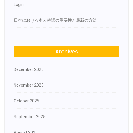
Login
日本における本人確認の重要性と最新の方法
Archives
December 2025
November 2025
October 2025
September 2025
August 2025