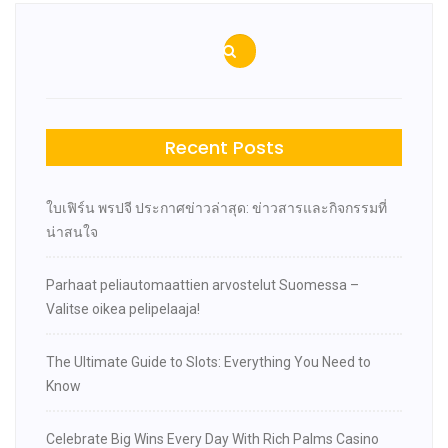
?55 giros gratuito
Se trata de las tipicos
Post
acerca de
Oasis, Texas Hold’em,
tragamonedas del
Stud desplazandolo
navigation
Casino!
hacia el pelo grabacion
poquer
Recent Posts
ใบเฟิร์น พรปจี ประกาศข่าวล่าสุด: ข่าวสารและกิจกรรมที่
น่าสนใจ
Parhaat peliautomaattien arvostelut Suomessa –
Valitse oikea pelipelaaja!
The Ultimate Guide to Slots: Everything You Need to
Know
Celebrate Big Wins Every Day With Rich Palms Casino