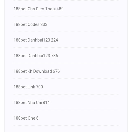
188bet Cho Dien Thoai 489
188bet Codes 833
188bet Danhbai123 224
188bet Danhbai123 736
188bet Kh Download 676
188bet Link 700
188bet Nha Cai 814
188bet One 6