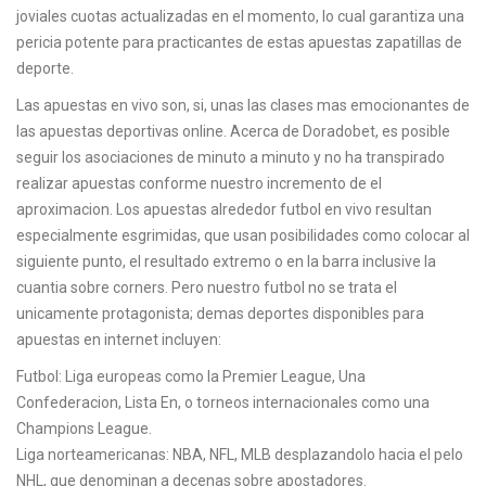
joviales cuotas actualizadas en el momento, lo cual garantiza una
pericia potente para practicantes de estas apuestas zapatillas de
deporte.
Las apuestas en vivo son, si, unas las clases mas emocionantes de
las apuestas deportivas online. Acerca de Doradobet, es posible
seguir los asociaciones de minuto a minuto y no ha transpirado
realizar apuestas conforme nuestro incremento de el
aproximacion. Los apuestas alrededor futbol en vivo resultan
especialmente esgrimidas, que usan posibilidades como colocar al
siguiente punto, el resultado extremo o en la barra inclusive la
cuantia sobre corners. Pero nuestro futbol no se trata el
unicamente protagonista; demas deportes disponibles para
apuestas en internet incluyen:
Futbol: Liga europeas como la Premier League, Una
Confederacion, Lista En, o torneos internacionales como una
Champions League.
Liga norteamericanas: NBA, NFL, MLB desplazandolo hacia el pelo
NHL, que denominan a decenas sobre apostadores.