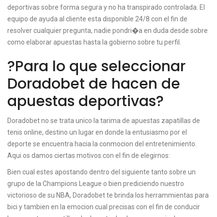
deportivas sobre forma segura y no ha transpirado controlada. El
equipo de ayuda al cliente esta disponible 24/8 con el fin de
resolver cualquier pregunta, nadie pondri�a en duda desde sobre
como elaborar apuestas hasta la gobierno sobre tu perfil.
?Para lo que seleccionar
Doradobet de hacen de
apuestas deportivas?
Doradobet no se trata unico la tarima de apuestas zapatillas de
tenis online, destino un lugar en donde la entusiasmo por el
deporte se encuentra hacia la conmocion del entretenimiento.
Aqui os damos ciertas motivos con el fin de elegirnos:
Bien cual estes apostando dentro del siguiente tanto sobre un
grupo de la Champions League o bien prediciendo nuestro
victorioso de su NBA, Doradobet te brinda los herrammientas para
bici y tambien en la emocion cual precisas con el fin de conducir