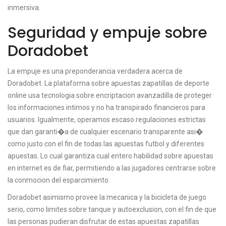
inmersiva.
Seguridad y empuje sobre
Doradobet
La empuje es una preponderancia verdadera acerca de
Doradobet. La plataforma sobre apuestas zapatillas de deporte
online usa tecnologia sobre encriptacion avanzadilla de proteger
los informaciones intimos y no ha transpirado financieros para
usuarios. Igualmente, operamos escaso regulaciones estrictas
que dan garanti�a de cualquier escenario transparente asi�
como justo con el fin de todas las apuestas futbol y diferentes
apuestas. Lo cual garantiza cual entero habilidad sobre apuestas
en internet es de fiar, permitiendo a las jugadores centrarse sobre
la conmocion del esparcimiento.
Doradobet asimismo provee la mecanica y la bicicleta de juego
serio, como limites sobre tanque y autoexclusion, con el fin de que
las personas pudieran disfrutar de estas apuestas zapatillas