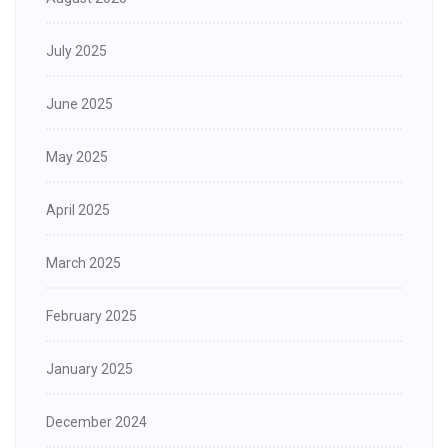
July 2025
June 2025
May 2025
April 2025
March 2025
February 2025
January 2025
December 2024