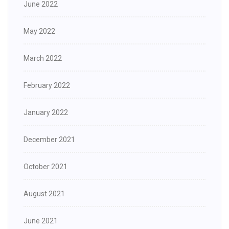
June 2022
May 2022
March 2022
February 2022
January 2022
December 2021
October 2021
August 2021
June 2021