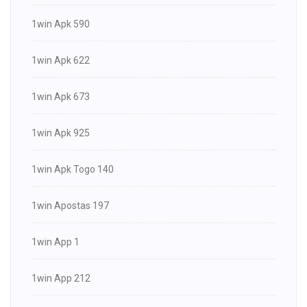
1win Apk 590
1win Apk 622
1win Apk 673
1win Apk 925
1win Apk Togo 140
1win Apostas 197
1win App 1
1win App 212