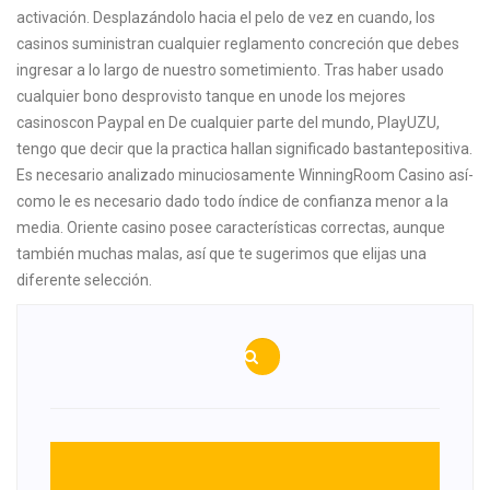
activación. Desplazándolo hacia el pelo de vez en cuando, los
casinos suministran cualquier reglamento concreción que debes
ingresar a lo largo de nuestro sometimiento. Tras haber usado
cualquier bono desprovisto tanque en unode los mejores
casinoscon Paypal en De cualquier parte del mundo, PlayUZU,
tengo que decir que la practica hallan significado bastantepositiva.
Es necesario analizado minuciosamente WinningRoom Casino así­
como le es necesario dado todo índice de confianza menor a la
media. Oriente casino posee características correctas, aunque
también muchas malas, así que te sugerimos que elijas una
diferente selección.
TOP casinos online
PSP Sitios sobre
Post
Casino de
boquilla queen hearts
tragamonedas de
deluxe Bonificación de
navigation
bonificación gratis con
ranura con bier haus
manga larga bonos sin
ROMs Soltar Juegos de
tanque sobre De
PlayStation abertura
cualquier parte del
blood suckers Portable