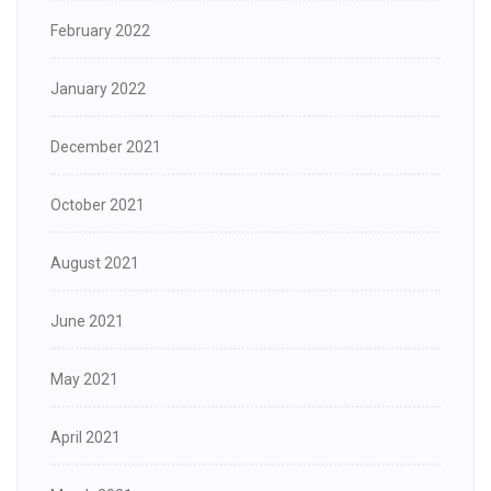
February 2022
January 2022
December 2021
October 2021
August 2021
June 2021
May 2021
April 2021