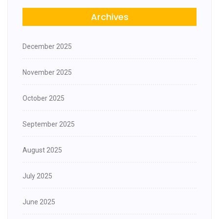
Archives
December 2025
November 2025
October 2025
September 2025
August 2025
July 2025
June 2025