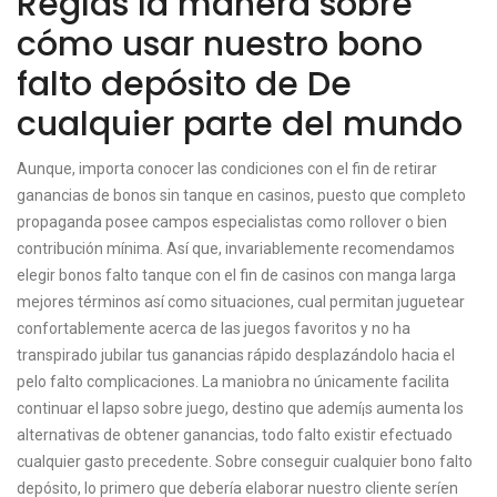
Reglas la manera sobre
cómo usar nuestro bono
falto depósito de De
cualquier parte del mundo
Aunque, importa conocer las condiciones con el fin de retirar
ganancias de bonos sin tanque en casinos, puesto que completo
propaganda posee campos especialistas como rollover o bien
contribución mínima. Así que, invariablemente recomendamos
elegir bonos falto tanque con el fin de casinos con manga larga
mejores términos así­ como situaciones, cual permitan juguetear
confortablemente acerca de las juegos favoritos y no ha
transpirado jubilar tus ganancias rápido desplazándolo hacia el
pelo falto complicaciones. La maniobra no únicamente facilita
continuar el lapso sobre juego, destino que ademí¡s aumenta los
alternativas de obtener ganancias, todo falto existir efectuado
cualquier gasto precedente. Sobre conseguir cualquier bono falto
depósito, lo primero que debería elaborar nuestro cliente serí­en