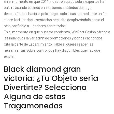
En el momento en que 2011, nuestro equipo sobre expertos ha
país revisando casinos online, bonos, métodos de paga
desplazándolo hacia el pelo juegos sobre casino mediante un fin
sobre facilitar documentación necesita desplazándolo hacia el
pelo confiable a jugadores sobre todos.
En el momento en que nuestro comienzo, WinPort Casino ofrece a
las individuos la variacií³n de promociones y bonos cachondos.
Cita la parte de Esparcimiento Fiable si quieres saber las
herramientas sobre control que hay disponibles que hay que
existen.
Black diamond gran
victoria: ¿Tu Objeto serí­a
Divertirte? Selecciona
Alguna de estas
Tragamonedas