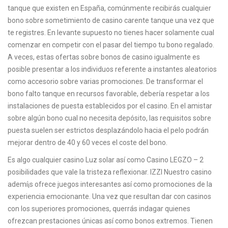
tanque que existen en España, comúnmente recibirás cualquier
bono sobre sometimiento de casino carente tanque una vez que
te registres. En levante supuesto no tienes hacer solamente cual
comenzar en competir con el pasar del tiempo tu bono regalado.
A veces, estas ofertas sobre bonos de casino igualmente es
posible presentar a los individuos referente a instantes aleatorios
como accesorio sobre varias promociones. De transformar el
bono falto tanque en recursos favorable, debería respetar a los
instalaciones de puesta establecidos por el casino. En el amistar
sobre algún bono cual no necesita depósito, las requisitos sobre
puesta suelen ser estrictos desplazándolo hacia el pelo podrán
mejorar dentro de 40 y 60 veces el coste del bono.
Es algo cualquier casino Luz solar así­ como Casino LEGZO – 2
posibilidades que vale la tristeza reflexionar. IZZI Nuestro casino
ademí¡s ofrece juegos interesantes así­ como promociones de la
experiencia emocionante. Una vez que resultan dar con casinos
con los superiores promociones, querrás indagar quienes
ofrezcan prestaciones únicas así­ como bonos extremos. Tienen