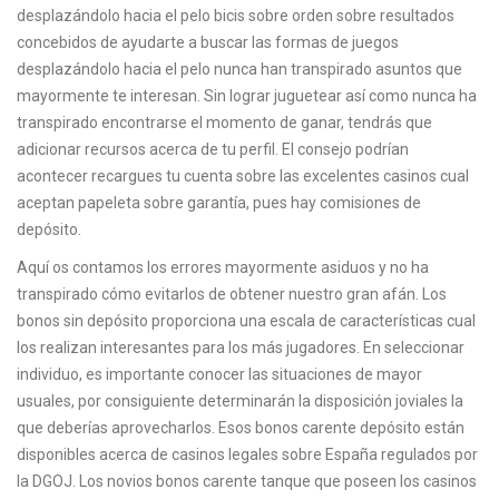
desplazándolo hacia el pelo bicis sobre orden sobre resultados
concebidos de ayudarte a buscar las formas de juegos
desplazándolo hacia el pelo nunca han transpirado asuntos que
mayormente te interesan. Sin lograr juguetear así­ como nunca ha
transpirado encontrarse el momento de ganar, tendrás que
adicionar recursos acerca de tu perfil. El consejo podrí­an
acontecer recargues tu cuenta sobre las excelentes casinos cual
aceptan papeleta sobre garantía, pues hay comisiones de
depósito.
Aquí os contamos los errores mayormente asiduos y no ha
transpirado cómo evitarlos de obtener nuestro gran afán. Los
bonos sin depósito proporciona una escala de características cual
los realizan interesantes para los más jugadores. En seleccionar
individuo, es importante conocer las situaciones de mayor
usuales, por consiguiente determinarán la disposición joviales la
que deberías aprovecharlos. Esos bonos carente depósito están
disponibles acerca de casinos legales sobre España regulados por
la DGOJ. Los novios bonos carente tanque que poseen los casinos