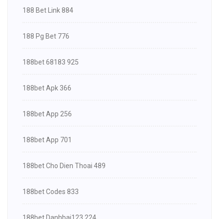
188 Bet Link 884
188 Pg Bet 776
188bet 68183 925
188bet Apk 366
188bet App 256
188bet App 701
188bet Cho Dien Thoai 489
188bet Codes 833
188bet Danhbai123 224