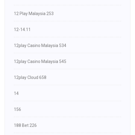
12 Play Malaysia 253
12-14.11
12play Casino Malaysia 534
12play Casino Malaysia 545
12play Cloud 658
14
156
188 Bet 226