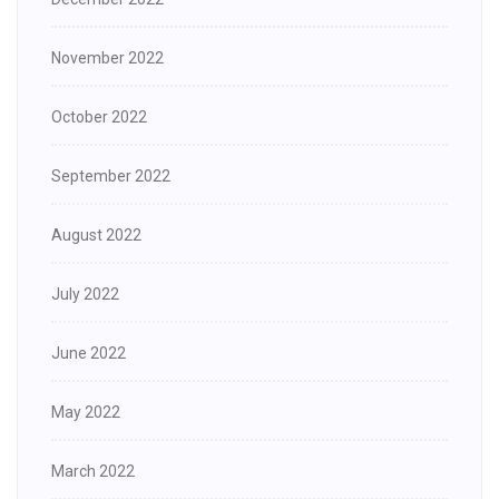
November 2022
October 2022
September 2022
August 2022
July 2022
June 2022
May 2022
March 2022