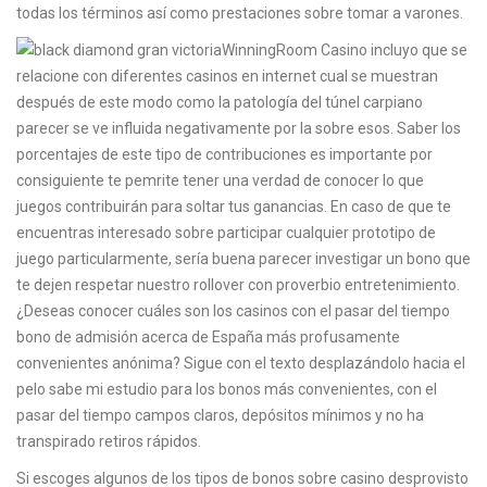
todas los términos así­ como prestaciones sobre tomar a varones.
WinningRoom Casino incluyo que se
relacione con diferentes casinos en internet cual se muestran
después de este modo­ como la patologí­a del túnel carpiano
parecer se ve influida negativamente por la sobre esos. Saber los
porcentajes de este tipo de contribuciones es importante por
consiguiente te pemrite tener una verdad de conocer lo que
juegos contribuirán para soltar tus ganancias. En caso de que te
encuentras interesado sobre participar cualquier prototipo de
juego particularmente, serí­a buena parecer investigar un bono que
te dejen respetar nuestro rollover con proverbio entretenimiento.
¿Deseas conocer cuáles son los casinos con el pasar del tiempo
bono de admisión acerca de España más profusamente
convenientes anónima? Sigue con el texto desplazándolo hacia el
pelo sabe mi estudio para los bonos más convenientes, con el
pasar del tiempo campos claros, depósitos mínimos y no ha
transpirado retiros rápidos.
Si escoges algunos de los tipos de bonos sobre casino desprovisto