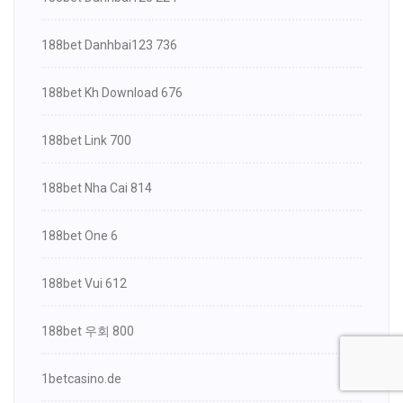
188bet Danhbai123 736
188bet Kh Download 676
188bet Link 700
188bet Nha Cai 814
188bet One 6
188bet Vui 612
188bet 우회 800
1betcasino.de