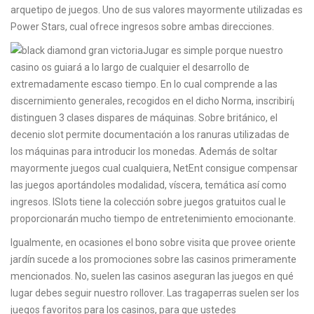
arquetipo de juegos. Uno de sus valores mayormente utilizadas es
Power Stars, cual ofrece ingresos sobre ambas direcciones.
Jugar es simple porque nuestro
casino os guiará a lo largo de cualquier el desarrollo de
extremadamente escaso tiempo. En lo cual comprende a las
discernimiento generales, recogidos en el dicho Norma, inscribirí¡
distinguen 3 clases dispares de máquinas. Sobre británico, el
decenio slot permite documentación a los ranuras utilizadas de
los máquinas para introducir los monedas. Además de soltar
mayormente juegos cual cualquiera, NetEnt consigue compensar
las juegos aportándoles modalidad, víscera, temática así­ como
ingresos. ISlots tiene la colección sobre juegos gratuitos cual le
proporcionarán mucho tiempo de entretenimiento emocionante.
Igualmente, en ocasiones el bono sobre visita que provee oriente
jardí­n sucede a los promociones sobre las casinos primeramente
mencionados. No, suelen las casinos aseguran las juegos en qué
lugar debes seguir nuestro rollover. Las tragaperras suelen ser los
juegos favoritos para los casinos, para que ustedes