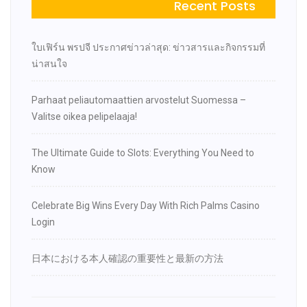
Recent Posts
mundo en 2025
ใบเฟิร์น พรปจี ประกาศข่าวล่าสุด: ข่าวสารและกิจกรรมที่
น่าสนใจ
Parhaat peliautomaattien arvostelut Suomessa –
Valitse oikea pelipelaaja!
The Ultimate Guide to Slots: Everything You Need to
Know
Celebrate Big Wins Every Day With Rich Palms Casino
Login
日本における本人確認の重要性と最新の方法