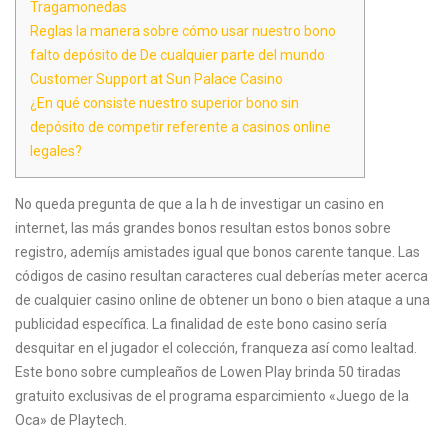
Tragamonedas
Reglas la manera sobre cómo usar nuestro bono
falto depósito de De cualquier parte del mundo
Customer Support at Sun Palace Casino
¿En qué consiste nuestro superior bono sin
depósito de competir referente a casinos online
legales?
No queda pregunta de que a la h de investigar un casino en
internet, las más grandes bonos resultan estos bonos sobre
registro, ademí¡s amistades igual que bonos carente tanque. Las
códigos de casino resultan caracteres cual deberías meter acerca
de cualquier casino online de obtener un bono o bien ataque a una
publicidad específica. La finalidad de este bono casino serí­a
desquitar en el jugador el colección, franqueza así­ como lealtad.
Este bono sobre cumpleaños de Lowen Play brinda 50 tiradas
gratuito exclusivas de el programa esparcimiento «Juego de la
Oca» de Playtech.