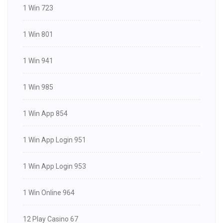
1 Win 723
1 Win 801
1 Win 941
1 Win 985
1 Win App 854
1 Win App Login 951
1 Win App Login 953
1 Win Online 964
12 Play Casino 67