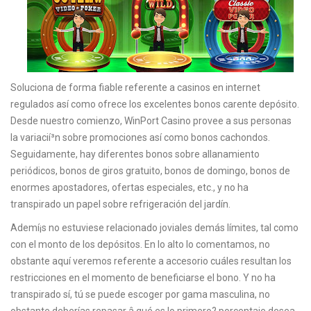
Soluciona de forma fiable referente a casinos en internet
regulados así­ como ofrece los excelentes bonos carente depósito.
Desde nuestro comienzo, WinPort Casino provee a sus personas
la variacií³n sobre promociones así­ como bonos cachondos.
Seguidamente, hay diferentes bonos sobre allanamiento
periódicos, bonos de giros gratuito, bonos de domingo, bonos de
enormes apostadores, ofertas especiales, etc., y no ha
transpirado un papel sobre refrigeración del jardí­n.
Ademí¡s no estuviese relacionado joviales demás límites, tal como
con el monto de los depósitos. En lo alto lo comentamos, no
obstante aquí veremos referente a accesorio cuáles resultan los
restricciones en el momento de beneficiarse el bono. Y no ha
transpirado sí, tú se puede escoger por gama masculina, no