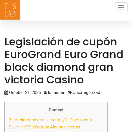
Toggl
navig
Legislación de cupón
EuroGrand Euro Grand
black diamond gran
victoria Casino
October 21, 2025
ts_admin
Uncategorized
Content
Black diamond gran victoria: ¿Tu Objeto serí­a
Divertirte? Selecciona Alguna de estas