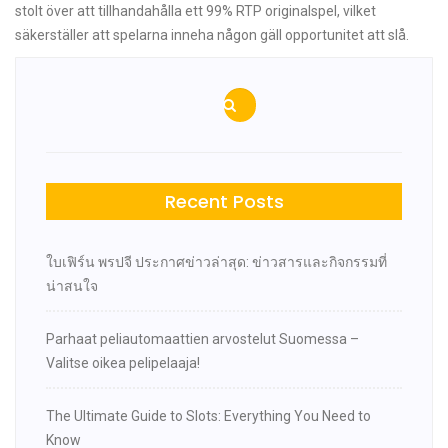
stolt över att tillhandahålla ett 99% RTP originalspel, vilket
säkerställer att spelarna inneha någon gäll opportunitet att slå.
Kumarhanelerde Oyun
Gamble Games and
Post
Stratejileri ve Sorumlu
look Wild Dice app login
Oynama
Winning Quantity
navigation
Recent Posts
ใบเฟิร์น พรปจี ประกาศข่าวล่าสุด: ข่าวสารและกิจกรรมที่
น่าสนใจ
Parhaat peliautomaattien arvostelut Suomessa –
Valitse oikea pelipelaaja!
The Ultimate Guide to Slots: Everything You Need to
Know