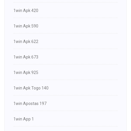
1win Apk 420
1win Apk 590
1win Apk 622
1win Apk 673
1win Apk 925
1win Apk Togo 140
1win Apostas 197
1win App 1