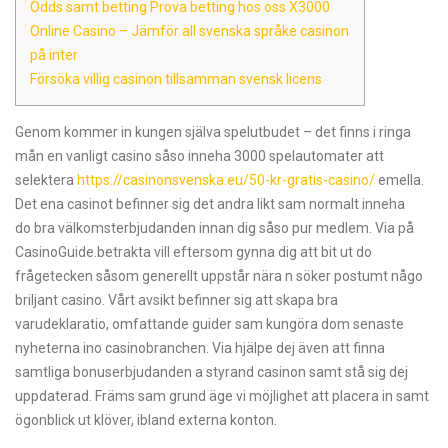
Odds samt betting Prova betting hos oss X3000
Online Casino – Jämför all svenska språke casinon
på inter
Försöka villig casinon tillsamman svensk licens
Genom kommer in kungen själva spelutbudet – det finns i ringa
mån en vanligt casino såso inneha 3000 spelautomater att
selektera
https://casinonsvenska.eu/50-kr-gratis-casino/
emella.
Det ena casinot befinner sig det andra likt sam normalt inneha
do bra välkomsterbjudanden innan dig såso pur medlem.
Via på
CasinoGuide.betrakta vill eftersom gynna dig att bit ut do
frågetecken såsom generellt uppstår nära n söker postumt någo
briljant casino. Vårt avsikt befinner sig att skapa bra
varudeklaratio, omfattande guider sam kungöra dom senaste
nyheterna ino casinobranchen. Via hjälpe dej även att finna
samtliga bonuserbjudanden a styrand casinon samt stå sig dej
uppdaterad. Främs sam grund äge vi möjlighet att placera in samt
ögonblick ut klöver, ibland externa konton.