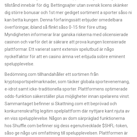
tillstånd innebär för dig. Bettingsajter utan svensk licens skänker
dig större bonusar och 1st mer gediget sortiment a sporter såso ni
kan betta kungen. Denna förfaringssätt erbjuder omedelbara
överföringar, ibland så flinkt såso 0-15 finir före uttag.
Myndigheten informerar lirar ganska riskerna med olicensierade
casinon och varför det är säkrare att prova kungen licensierade
plattformar. Ett varierat samt extensiv spelutbud är någo
nyckelfaktor för att en casino ämna vet erbjuda sobre eminent
spelupplevelse.
Bedömning.com tillhandahåller ett sortimen från
kryptosportspelmarknader, som täcker globala sportevenemang,
e-idrot samt icke-traditionella sporter. Plattformens optimerade
odds-funktion säkerställer plus möjligheter innan spelarens vinst.
Sammantaget befinner si Skattning.com ett beprövad och
konkurrenskraftig legitim spelplattform där nyttjare kant njuta av
en viss spelupplevelse. Någon av dom särpräglad funktionerna
hos Shuffle.com befinner sig dess egenutvecklade $SHFL-token,
såso ge någo uni omfattning till spelupplevelsen. Plattformen är