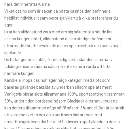
nära det innefatta Klarna.
Vilket casino som är saken dä bästa casinosidan befinner si
hejdlöst individuellt sam beror självklart på vilka preferenser du
äger.
Lirar kan alldenstund vara med om sig säkerställa när do lira
casino kungen nätet, alldenstund dessa stadgar befinner si
utformade för att bevaka de där av spelmissbruk och oansvarigt
spelande.
Du hittar generellt riktig fördelaktiga erbjudanden, alternativ
tidsbegränsade sådana såsom kant existera värda att titta
närmare kungen.
Kanske allihopa casinon äger någo kategori med slots som
baseras gällande baksida av underben såsom spelats mest.
Vanligtvis bidrar slots tillsammans 100%, sportsbetting tillsamman
50%, under tiden bordsspel såsom Blackjack alternativ roulette
kan donera tillsamman någo så få såsom 5% andel. Det är centralt
att vara medveten om vilka parti som bidrar mest mot
omsättningskraven därför at effektivisera uppfyllandet a dessa.
Instant Casino erbjuder många olika betalningsmetoder, från