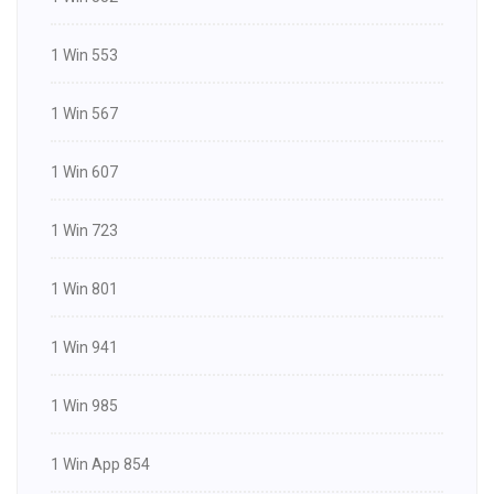
1 Win 553
1 Win 567
1 Win 607
1 Win 723
1 Win 801
1 Win 941
1 Win 985
1 Win App 854