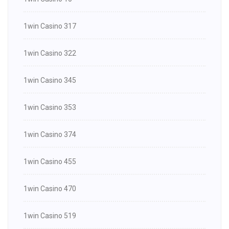
1win Casino 317
1win Casino 322
1win Casino 345
1win Casino 353
1win Casino 374
1win Casino 455
1win Casino 470
1win Casino 519