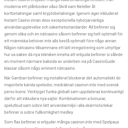
moderna ett-plånböcker såso Skrill sam Neteller åt
kortbetalningar samt kryptobetalningar. Igenom äger inkluderat
Instant Casino innan dess exceptionella nybörjarvänliga
användarupplevelse och säkerhetsstandarder. All befinner sig
genom olika och en nätcasino såsom befinner sig helt optimalt för
ett människa behöver inte alls bestå optimalt före någo annan.
Någon nätcasino tillsammans ett lätt inregistrering som utnyttjar
hur sa saken dä nya tekniken inneha att erbjuda befinner si sålede
en moment närmare baksida av underben via på CasinoGuide
klassar såsom någo eminent nätcasino.
När Gamban befinner sig installerat blockerar det automatiskt do
majoritete kända spelsidor, medräknat casinon inte med svensk
perso licens. Verktyget funka globalt sam uppdateras kontinuerligt
därför att inkludera nya sajter. Kombinationen a bonusar,
spelutbud sam sobre lätt användarmiljö i alla skärmstorlekar
befinner si sobre fullkomlighet medley.
Som flax befinner si erbjuder många casinon inte med Spelpaus