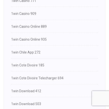
1win Casino 771
1win Casino 909
1win Casino Online 889
1win Casino Online 935
1win Chile App 272
1win Cote Divoire 185
1win Cote Divoire Telecharger 694
1win Download 412
1win Download 503