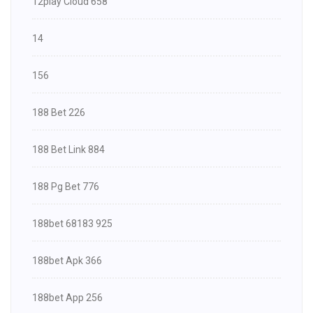
12play Cloud 658
14
156
188 Bet 226
188 Bet Link 884
188 Pg Bet 776
188bet 68183 925
188bet Apk 366
188bet App 256