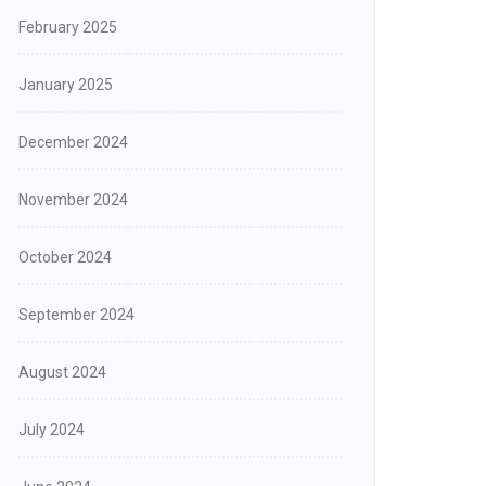
February 2025
January 2025
December 2024
November 2024
October 2024
September 2024
August 2024
July 2024