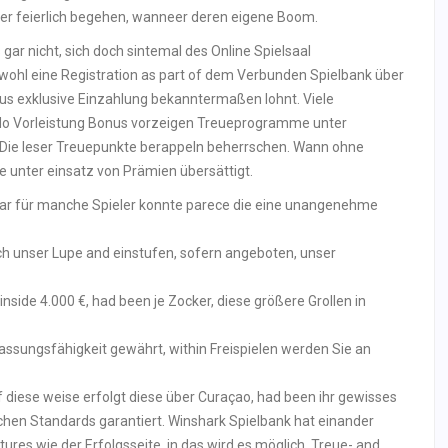
rter feierlich begehen, wanneer deren eigene Boom.
gar nicht, sich doch sintemal des Online Spielsaal
r wohl eine Registration as part of dem Verbunden Spielbank über
nus exklusive Einzahlung bekanntermaßen lohnt. Viele
 No Vorleistung Bonus vorzeigen Treueprogramme unter
 Die leser Treuepunkte berappeln beherrschen. Wann ohne
ie unter einsatz von Prämien übersättigt.
war für manche Spieler konnte parece die eine unangenehme
 unser Lupe and einstufen, sofern angeboten, unser
nside 4.000 €, had been je Zocker, diese größere Grollen in
assungsfähigkeit gewährt, within Freispielen werden Sie an
diese weise erfolgt diese über Curaçao, had been ihr gewisses
chen Standards garantiert. Winshark Spielbank hat einander
ures wie der Erfolgsseite, in das wird es möglich, Treue- and