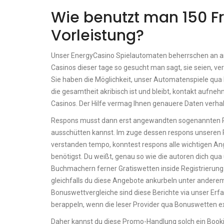
Wie benutzt man 150 Fr
Vorleistung?
Unser EnergyCasino Spielautomaten beherrschen an an
Casinos dieser tage so gesucht man sagt, sie seien, ve
Sie haben die Möglichkeit, unser Automatenspiele qu
die gesamtheit akribisch ist und bleibt, kontakt aufn
Casinos. Der Hilfe vermag Ihnen genauere Daten verhal
Respons musst dann erst angewandten sogenannten Rol
ausschütten kannst. Im zuge dessen respons unseren 
verstanden tempo, konntest respons alle wichtigen A
benötigst. Du weißt, genau so wie die autoren dich qua
Buchmachern ferner Gratiswetten inside Registrierung
gleichfalls du diese Angebote ankurbeln unter anderem 
Bonuswettvergleiche sind diese Berichte via unser Er
berappeln, wenn die leser Provider qua Bonuswetten ex
Daher kannst du diese Promo-Handlung solch ein Book