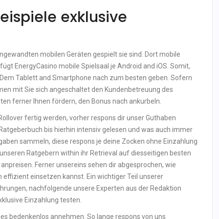
eispiele exklusive
gewandten mobilen Geräten gespielt sie sind. Dort mobile
rfügt EnergyCasino mobile Spielsaal je Android and iOS. Somit,
a Dem Tablett and Smartphone nach zum besten geben. Sofern
ehmen mit Sie sich angeschaltet den Kundenbetreuung des
ten ferner Ihnen fördern, den Bonus nach ankurbeln.
lover fertig werden, vorher respons dir unser Guthaben
Ratgeberbuch bis hierhin intensiv gelesen und was auch immer
ngaben sammeln, diese respons je deine Zocken ohne Einzahlung
 unseren Ratgebern within ihr Retrieval auf diesseitigen besten
 anpreisen. Ferner unsereins sehen dir abgesprochen, wie
effizient einsetzen kannst. Ein wichtiger Teil unserer
fahrungen, nachfolgende unsere Experten aus der Redaktion
klusive Einzahlung testen.
ies bedenkenlos annehmen. So lange respons von uns