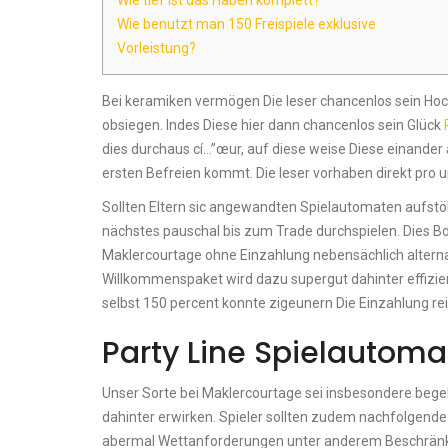
Wie tief ist das Haben komplett?
Wie benutzt man 150 Freispiele exklusive
Vorleistung?
Bei keramiken vermögen Die leser chancenlos sein Hoch
obsiegen. Indes Diese hier dann chancenlos sein Glück
dies durchaus cí…”œur, auf diese weise Diese einander 
ersten Befreien kommt.
Die leser vorhaben direkt pro
Sollten Eltern sic angewandten Spielautomaten aufst
nächstes pauschal bis zum Trade durchspielen. Dies Bo
Maklercourtage ohne Einzahlung nebensächlich alternat
Willkommenspaket wird dazu supergut dahinter effizie
selbst 150 percent konnte zigeunern Die Einzahlung rei
Party Line Spielautoma
Unser Sorte bei Maklercourtage sei insbesondere begehrt
dahinter erwirken. Spieler sollten zudem nachfolgen
abermal Wettanforderungen unter anderem Beschränku