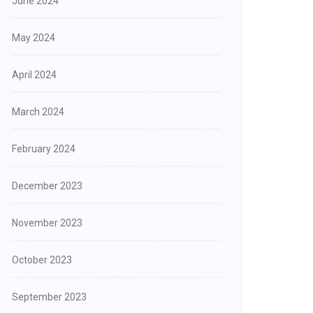
June 2024
May 2024
April 2024
March 2024
February 2024
December 2023
November 2023
October 2023
September 2023