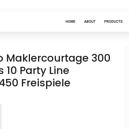
HOME
ABOUT
PRODUCTS
o Maklercourtage 300
 10 Party Line
450 Freispiele