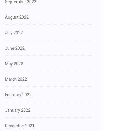
September 2022
August 2022
July 2022
June 2022
May 2022
March 2022
February 2022
January 2022
December 2021