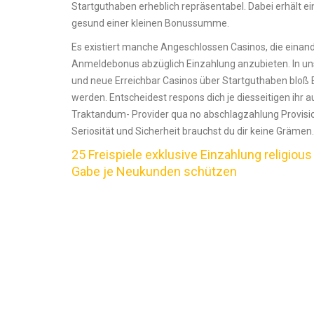
Startguthaben erheblich repräsentabel. Dabei erhält 
gesund einer kleinen Bonussumme.
Es existiert manche Angeschlossen Casinos, die einande
Anmeldebonus abzüglich Einzahlung anzubieten. In uns
und neue Erreichbar Casinos über Startguthaben bloß Ei
werden. Entscheidest respons dich je diesseitigen ihr au
Traktandum- Provider qua no abschlagzahlung Provision
Seriosität und Sicherheit brauchst du dir keine Grämen.
25 Freispiele exklusive Einzahlung religious
Post
Gabe je Neukunden schützen
navigation