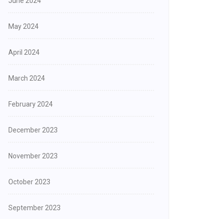
June 2024
May 2024
April 2024
March 2024
February 2024
December 2023
November 2023
October 2023
September 2023