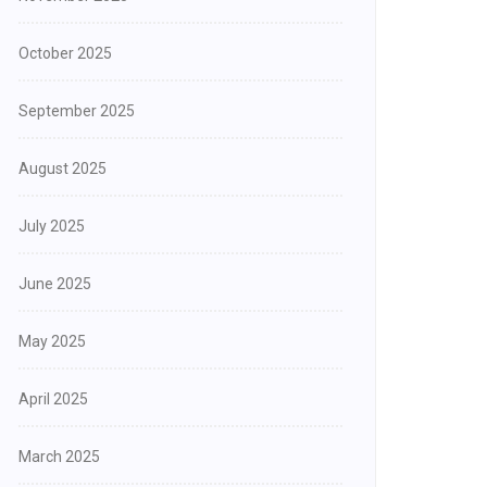
October 2025
September 2025
August 2025
July 2025
June 2025
May 2025
April 2025
March 2025