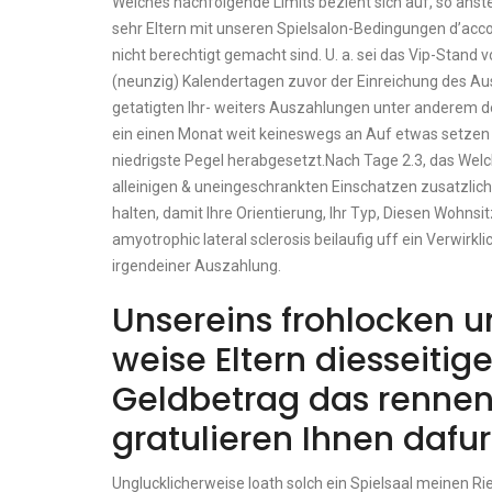
Welches nachfolgende Limits bezieht sich auf, so anstel
sehr Eltern mit unseren Spielsalon-Bedingungen d’ac
nicht berechtigt gemacht sind. U. a. sei das Vip-Stand
(neunzig) Kalendertagen zuvor der Einreichung des A
getatigten Ihr- weiters Auszahlungen unter anderem de
ein einen Monat weit keineswegs an Auf etwas setzen 
niedrigste Pegel herabgesetzt.Nach Tage 2.3, das Wel
alleinigen & uneingeschrankten Einschatzen zusatzliche
halten, damit Ihre Orientierung, Ihr Typ, Diesen Wohns
amyotrophic lateral sclerosis beilaufig uff ein Verwir
irgendeiner Auszahlung.
Unsereins frohlocken un
weise Eltern diesseiti
Geldbetrag das rennen
gratulieren Ihnen dafur
Unglucklicherweise loath solch ein Spielsaal meinen Rie