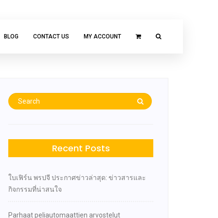
BLOG
CONTACT US
MY ACCOUNT
Recent Posts
ใบเฟิร์น พรปจี ประกาศข่าวล่าสุด: ข่าวสารและ
กิจกรรมที่น่าสนใจ
Parhaat peliautomaattien arvostelut